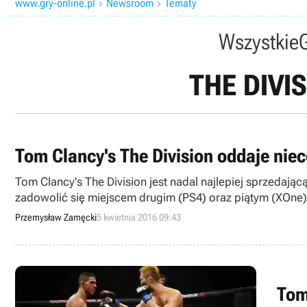
www.gry-online.pl
Newsroom
Tematy


Wszystkie
THE DIVI
Tom Clancy's The Division oddaje niec
Tom Clancy's The Division jest nadal najlepiej sprzedają
zadowolić się miejscem drugim (PS4) oraz piątym (XOne)
Przemysław Zamęcki
5 kwietnia 2016 09:43
Tom