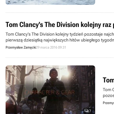
Tom Clancy's The Division kolejny ra
Tom Clancy's The Division kolejny tydzień pozostaje najc
pierwszą dziesiątką największych hitów ubiegłego tygodn
Przemysław Zamęcki
29 marca 2016 09:31
Tom
Tom C
pozos
Empik
Przemy

7