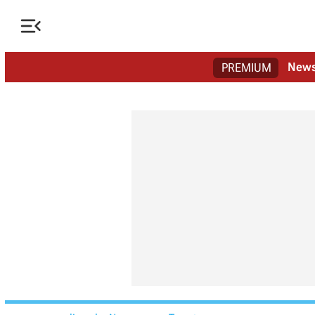

New
PREMIUM