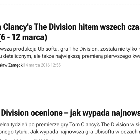
 Clancy's The Division hitem wszech cz
(6 - 12 marca)
wsza produkcja Ubisoftu, gra The Division, została nie tylko
u detalicznym, ale także największą premierą pierwszego kw
izację Media Control GfK.
sław Zamęcki
14 marca 2016 12:55
 Division ocenione – jak wypada najnows
ełna tydzień po premierze gry Tom Clancy’s The Division w sie
onego tytułu. Jak wypada najnowsza gra Ubisoftu w oczach r