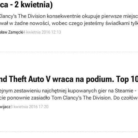
ca - 2 kwietnia)
lancy's The Division konsekwentnie okupuje pierwsze miejsce b
ował w żadne nowości, wobec czego jesteśmy świadkami tylk
arto zobaczyć, w co bawią się gracze Zjednoczonego Króles
sław Zamęcki
4 kwietnia 2016 12:13
nd Theft Auto V wraca na podium. Top 10
ejnym zestawieniu najchętniej kupowanych gier na Steamie - n
cie ponownie zasiadło Tom Clancy's The Division. Do czołówki
a najnowszą produkcją Ubisoftu. Zapraszamy do zapoznania s
wijacz
3 kwietnia 2016 17:20
nia.