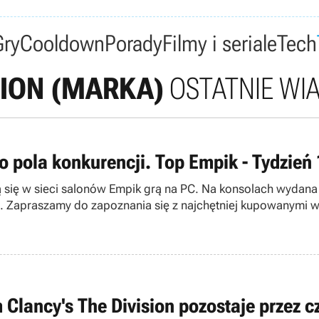
Gry
Cooldown
Porady
Filmy i seriale
Tech
SION (MARKA)
OSTATNIE WI
o pola konkurencji. Top Empik - Tydzień 
cą się w sieci salonów Empik grą na PC. Na konsolach wydana 
. Zapraszamy do zapoznania się z najchętniej kupowanymi w
 Clancy's The Division pozostaje przez c