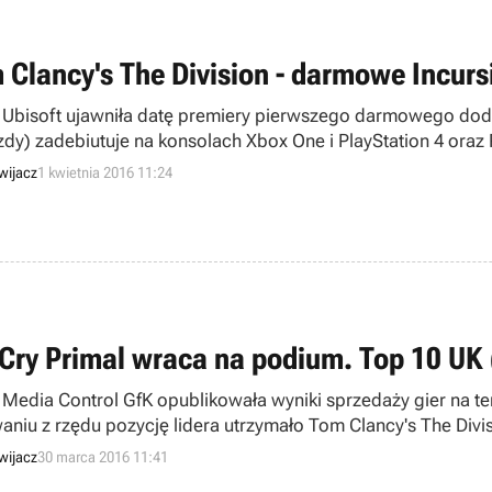
 Clancy's The Division - darmowe Incurs
 Ubisoft ujawniła datę premiery pierwszego darmowego dodat
zdy) zadebiutuje na konsolach Xbox One i PlayStation 4 oraz
ułowane Conflict.
wijacz
1 kwietnia 2016 11:24
 Cry Primal wraca na podium. Top 10 UK 
 Media Control GfK opublikowała wyniki sprzedaży gier na ter
aniu z rzędu pozycję lidera utrzymało Tom Clancy's The Divis
 EA Sports UFC 2, ale już Pokkén Tournament zostało pokonan
wijacz
30 marca 2016 11:41