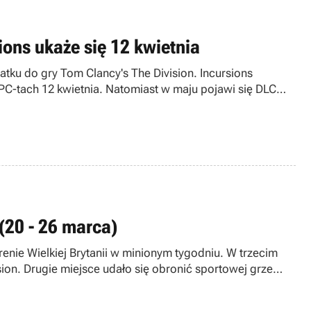
ions ukaże się 12 kwietnia
ku do gry Tom Clancy's The Division. Incursions
 PC-tach 12 kwietnia. Natomiast w maju pojawi się DLC
(20 - 26 marca)
enie Wielkiej Brytanii w minionym tygodniu. W trzecim
ion. Drugie miejsce udało się obronić sportowej grze
e przez Far Cry Primal.