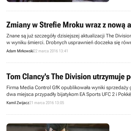
Zmiany w Strefie Mroku wraz z nową a
Znane są już szczegóły dzisiejszej aktualizacji The Divi
w wyniku śmierci. Drobnych usprawnień doczeka się równ
Adam Mirkowski
22 marca 2016 13:41
Tom Clancy's The Division utrzymuje p
Firma Media Control GfK opublikowała wyniki sprzedaży gie
dwa miejsca przypadły bijatykom EA Sports UFC 2 i Pokk
Kamil Zwijacz
21 marca 2016 13:05