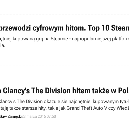
z przewodzi cyfrowym hitom. Top 10 Stea
hętniej kupowaną grą na Steamie - najpopularniejszej platfor
ia.
 Clancy's The Division hitem także w Pol
lancy's The Division okazuje się najchętniej kupowanym tytuł
tają także starsze hity, takie jak Grand Theft Auto V czy Wie
u.
sław Zamęcki
23 marca 2016 07:50