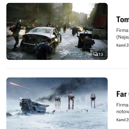
Tom
Firma
(Naja
zatyt
Kamil Z

13
Far
Firma
notow
walki
Kamil Z