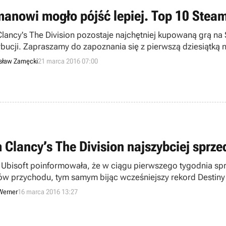
manowi mogło pójść lepiej. Top 10 Steam
lancy's The Division pozostaje najchętniej kupowaną grą na S
ybucji. Zapraszamy do zapoznania się z pierwszą dziesiątką
sław Zamęcki
21 marca 2016 07:00
 Clancy’s The Division najszybciej sprze
 Ubisoft poinformowała, że w ciągu pierwszego tygodnia sp
ów przychodu, tym samym bijąc wcześniejszy rekord Destiny i
gier.
Werner
16 marca 2016 13:27