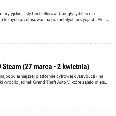
rytyjskiej listy bestsellerów. Ubiegły tydzień nie
o luźnych przetasowań na pozostałych pozycjach. Ale i
twa.
 Steam (27 marca - 2 kwietnia)
ajpopularniejszej platformie cyfrowej dystrybucji - na
 wróciło jednak Grand Theft Auto V, które zajęło miejsce
ię z pierwszą dziesiątką największych hitów ubiegłego