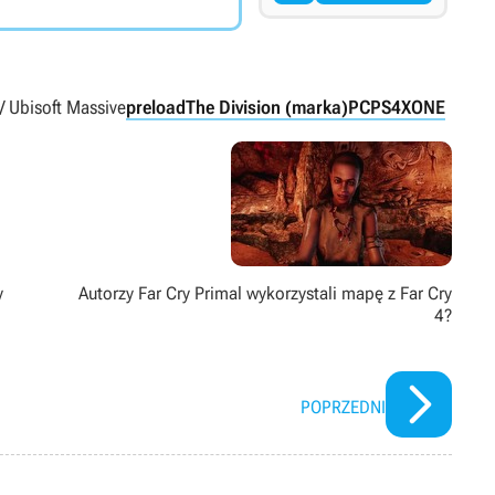
/ Ubisoft Massive
preload
The Division (marka)
PC
PS4
XONE
y
Autorzy Far Cry Primal wykorzystali mapę z Far Cry
4?
POPRZEDNI