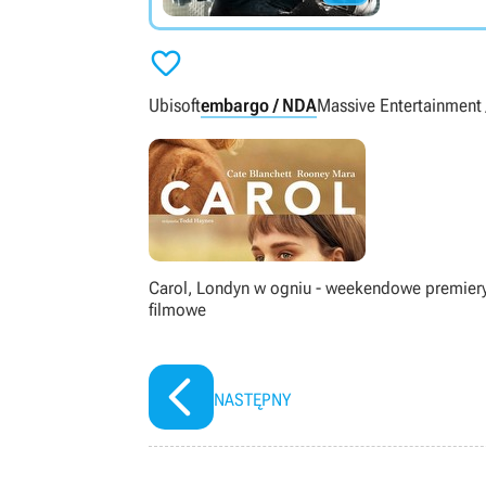

Ubisoft
embargo / NDA
Massive Entertainment 
Carol, Londyn w ogniu - weekendowe premier
filmowe
NASTĘPNY