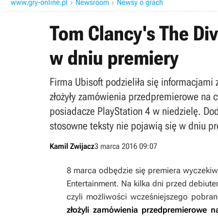
www.gry-online.pl
Newsroom
Newsy o grach


Tom Clancy's The Divi
w dniu premiery
Firma Ubisoft podzieliła się informacjami
złożyły zamówienia przedpremierowe na cy
posiadacze PlayStation 4 w niedzielę. Do
stosowne teksty nie pojawią się w dniu pr
Kamil Zwijacz
3 marca 2016 09:07
8 marca odbędzie się premiera wyczekiw
Entertainment. Na kilka dni przed debi
czyli możliwości wcześniejszego pobran
złożyli zamówienia przedpremierowe n