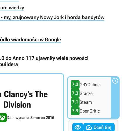
ium wiedzy
n - my, zrujnowany Nowy Jork i horda bandytów
ródło wiadomości w Google
2.0 do Anno 117 ujawniły wiele nowości
buildera

7.3
GRYOnline
 Clancy's The
7.3
Gracze
7.1
Steam
Division
7.9
OpenCritic
Data wydania:
8 marca 2016


Oceń Grę