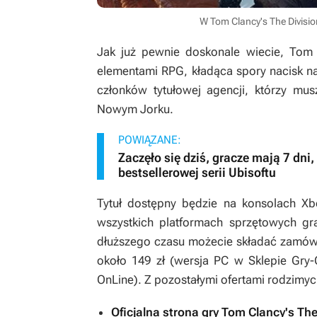
W Tom Clancy's The Division
Jak już pewnie doskonale wiecie,
Tom 
elementami RPG, kładąca spory nacisk n
członków tytułowej agencji, którzy mus
Nowym Jorku.
POWIĄZANE:
Zaczęło się dziś, gracze mają 7 dni
bestsellerowej serii Ubisoftu
Tytuł dostępny będzie na konsolach Xb
wszystkich platformach sprzętowych gra
dłuższego czasu możecie składać zamówi
około 149 zł (wersja PC w Sklepie Gry-
OnLine). Z pozostałymi ofertami rodzim
Oficjalna strona gry Tom Clancy's The