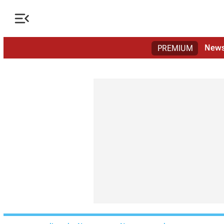

New
PREMIUM