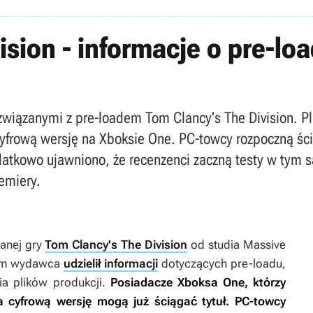
sion - informacje o pre-loa
 związanymi z pre-loadem Tom Clancy's The Division. Pl
frową wersję na Xboksie One. PC-towcy rozpoczną ści
datkowo ujawniono, że recenzenci zaczną testy w tym s
emiery.
anej gry
Tom Clancy's The Division
od studia Massive
utem wydawca
udzielił informacji
dotyczących pre-loadu,
ia plików produkcji.
Posiadacze Xboksa One, którzy
a cyfrową wersję mogą już ściągać tytuł. PC-towcy