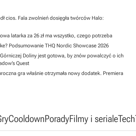
dł cios. Fala zwolnień dosięgła twórców Halo:
owa latarka za 26 zł ma wszystko, czego potrzeba
emake? Podsumowanie THQ Nordic Showcase 2026
Górniczej Doliny jest gotowa, by znów powalczyć o ich
hadow’s Quest
mroczna gra właśnie otrzymała nowy dodatek. Premiera
Gry
Cooldown
Porady
Filmy i seriale
Tech