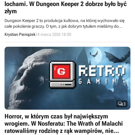
lochami. W Dungeon Keeper 2 dobrze było być
złym
Dungeon Keeper 2 to produkcja kultowa, na której wychowało się
całe pokolenie graczy. O tym, z jak dobrym tytułem mieliśmy do
czynienia, świadczy fakt, że jego współcześni naśladowcy kurczowo
Krystian Pieniążek
14 marca 2026 18:00
trzymają się jego pomysłów na rozgrywkę, bardzo ostrożnie
wprowadzając coś od siebie.

3
Horror, w którym czas był największym
wrogiem. W Nosferatu: The Wrath of Malachi
ratowaliśmy rodzinę z rąk wampirów, nie