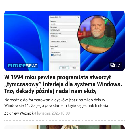

22
W 1994 roku pewien programista stworzył
„tymczasowy” interfejs dla systemu Windows.
Trzy dekady później nadal nam służy
Narzędzie do formatowania dysków jest z nami do dziś w
Windowsie 11. Za jego powstaniem kryje się jednak historia
tworzenia „na szybko” rozwiązania tymczasowego i wynikających z
Zbigniew Woźnicki
4 kwietnia 2026 10:00
tego konsekwencji.