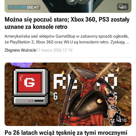

6
Można się poczuć staro; Xbox 360, PS3 zostały
uznane za konsole retro
Amerykańska sieć sklepów GameStop w zabawny sposób ogłosiła,
że PlayStation 3, Xbox 360 oraz Wii U są konsolami retro. Zyskają na
tym gracze chcący pozbyć się sprzętu.
Zbigniew Woźnicki
17 marca 2026 12:10

10
Po 26 latach wciąż tęsknię za tymi mrocznymi