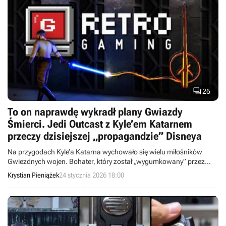

26
To on naprawdę wykradł plany Gwiazdy
Śmierci. Jedi Outcast z Kyle’em Katarnem
przeczy dzisiejszej „propagandzie” Disneya
Na przygodach Kyle’a Katarna wychowało się wielu miłośników
Gwiezdnych wojen. Bohater, który został „wygumkowany” przez
Disneya, swój ostatni pierwszoplanowy występ zaliczył w Star Wars
Krystian Pieniążek
24 stycznia 2026 18:00
Jedi Knight II: Jedi Outcast, za którym stało studio Raven Software.