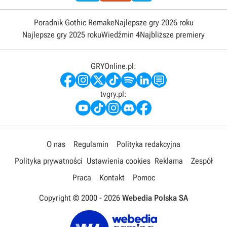
Poradnik Gothic Remake
Najlepsze gry 2026 roku
Najlepsze gry 2025 roku
Wiedźmin 4
Najbliższe premiery
GRYOnline.pl:
tvgry.pl:
O nas
Regulamin
Polityka redakcyjna
Polityka prywatności
Ustawienia cookies
Reklama
Zespół
Praca
Kontakt
Pomoc
Copyright © 2000 -
2026
Webedia Polska SA