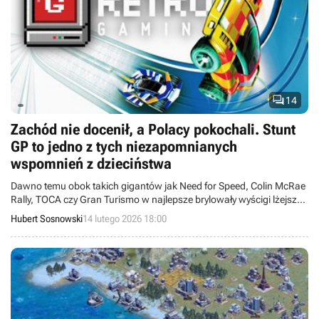

14
Zachód nie docenił, a Polacy pokochali. Stunt
GP to jedno z tych niezapomnianych
wspomnień z dzieciństwa
Dawno temu obok takich gigantów jak Need for Speed, Colin McRae
Rally, TOCA czy Gran Turismo w najlepsze brylowały wyścigi lżejsze,
takie o zabawkach. Stunt GP od Team17 przyjęto szczególnie ciepło
Hubert Sosnowski
14 lutego 2026 18:00
na naszym podwórku jako alternatywę dla Re-Volta.