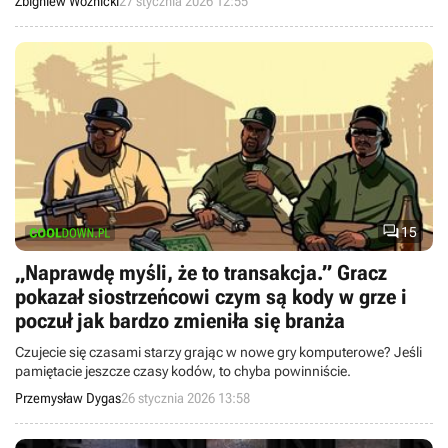
Zbigniew Woźnicki
27 stycznia 2026 12:55
faktycznie mieściła się w kieszeni.

15
„Naprawdę myśli, że to transakcja.” Gracz
pokazał siostrzeńcowi czym są kody w grze i
poczuł jak bardzo zmieniła się branża
Czujecie się czasami starzy grając w nowe gry komputerowe? Jeśli
pamiętacie jeszcze czasy kodów, to chyba powinniście.
Przemysław Dygas
26 stycznia 2026 13:58