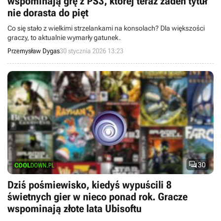
wspominają grę z PS3, której teraz żaden tytuł
nie dorasta do pięt
Co się stało z wielkimi strzelankami na konsolach? Dla większości
graczy, to aktualnie wymarły gatunek.
Przemysław Dygas
30 stycznia 2026 13:23

30
Dziś pośmiewisko, kiedyś wypuścili 8
świetnych gier w nieco ponad rok. Gracze
wspominają złote lata Ubisoftu