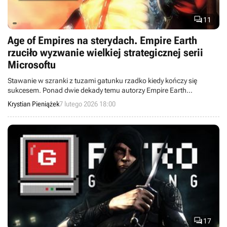

11
Age of Empires na sterydach. Empire Earth
rzuciło wyzwanie wielkiej strategicznej serii
Microsoftu
Stawanie w szranki z tuzami gatunku rzadko kiedy kończy się
sukcesem. Ponad dwie dekady temu autorzy Empire Earth
spróbowali jednak rzucić wyzwanie wielkiemu Age of Empires i
Krystian Pieniążek
7 lutego 2026 18:00
wyszli z tego obronną ręką.

17