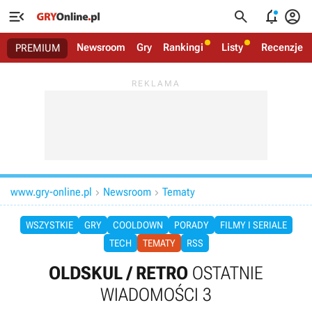




Newsroom
Gry
Rankingi
Listy
Recenzje
PREMIUM
www.gry-online.pl
Newsroom
Tematy


WSZYSTKIE
GRY
COOLDOWN
PORADY
FILMY I SERIALE
TECH
TEMATY
RSS
OLDSKUL / RETRO
OSTATNIE
WIADOMOŚCI 3