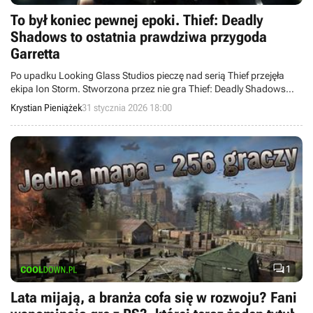
To był koniec pewnej epoki. Thief: Deadly
Shadows to ostatnia prawdziwa przygoda
Garretta
Po upadku Looking Glass Studios pieczę nad serią Thief przejęła
ekipa Ion Storm. Stworzona przez nie gra Thief: Deadly Shadows
była ostatnią przygodą Garretta w starym, dobrym stylu.
Krystian Pieniążek
31 stycznia 2026 18:00

1
Lata mijają, a branża cofa się w rozwoju? Fani