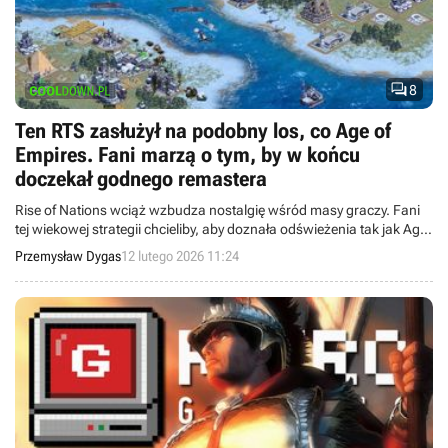

8
Ten RTS zasłużył na podobny los, co Age of
Empires. Fani marzą o tym, by w końcu
doczekał godnego remastera
Rise of Nations wciąż wzbudza nostalgię wśród masy graczy. Fani
tej wiekowej strategii chcieliby, aby doznała odświeżenia tak jak Age
of Empires.
Przemysław Dygas
12 lutego 2026 11:24