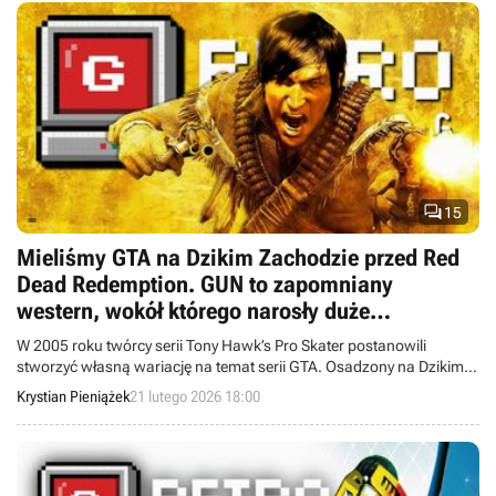

15
Mieliśmy GTA na Dzikim Zachodzie przed Red
Dead Redemption. GUN to zapomniany
western, wokół którego narosły duże
kontrowersje
W 2005 roku twórcy serii Tony Hawk’s Pro Skater postanowili
stworzyć własną wariację na temat serii GTA. Osadzony na Dzikim
Zachodzie GUN przetarł szlaki dla cyklu Red Dead Redemption.
Krystian Pieniążek
21 lutego 2026 18:00