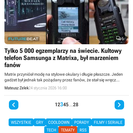

6
Tylko 5 000 egzemplarzy na świecie. Kultowy
telefon Samsunga z Matrixa, był marzeniem
fanów
Matrix przyniósł modę na stylowe okulary i długie płaszcze. Jeden
gadżet był jednak tak pożądany przez fanów, że stał się wręcz
legendarny. Dzisiaj stanowi prawdziwy rarytas wśród
Mateusz Zelek
24 stycznia 2026 16:00
kolekcjonerów.


3
1
2
4
5
...
28
WSZYSTKIE
GRY
COOLDOWN
PORADY
FILMY I SERIALE
TECH
TEMATY
RSS