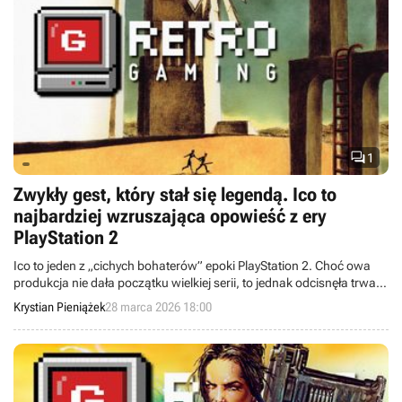

1
Zwykły gest, który stał się legendą. Ico to
najbardziej wzruszająca opowieść z ery
PlayStation 2
Ico to jeden z „cichych bohaterów” epoki PlayStation 2. Choć owa
produkcja nie dała początku wielkiej serii, to jednak odcisnęła trwałe
piętno na całej branży gier wideo.
Krystian Pieniążek
28 marca 2026 18:00