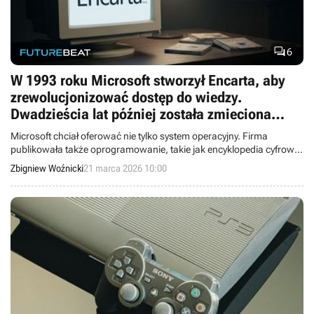

6
W 1993 roku Microsoft stworzył Encarta, aby
zrewolucjonizować dostęp do wiedzy.
Dwadzieścia lat później została zmieciona
przez przemiany na świecie
Microsoft chciał oferować nie tylko system operacyjny. Firma
publikowała także oprogramowanie, takie jak encyklopedia cyfrowa
MSN Encarta. Ta jednak przegrała starcie z Wikipedia, z którą nie
Zbigniew Woźnicki
21 marca 2026 10:00
miała szans.