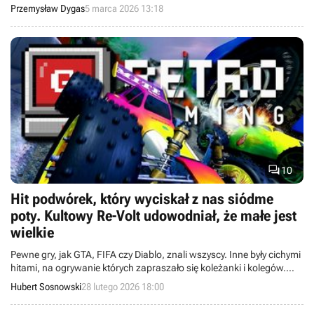
zapaleńca.
Przemysław Dygas
5 marca 2026 13:18

10
Hit podwórek, który wyciskał z nas siódme
poty. Kultowy Re-Volt udowodniał, że małe jest
wielkie
Pewne gry, jak GTA, FIFA czy Diablo, znali wszyscy. Inne były cichymi
hitami, na ogrywanie których zapraszało się koleżanki i kolegów.
Takim sentymentalnym przebojem był Re-Volt – arcade’owa ścigałka
Hubert Sosnowski
28 lutego 2026 18:00
o zdalnie sterowanych samochodzikach.