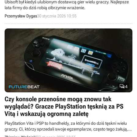
Ubisoft był kiedyś ulubionym dostawcą gier wielu graczy. Najlepsze
lata firmy do dziś robią olbrzymie wrażenie.
Przemysław Dygas
30 stycznia 2026 10:55

4
Czy konsole przenośne mogą znowu tak
wyglądać? Gracze PlayStation tęsknią za PS
Vitą i wskazują ogromną zaletę
PlayStation Vita i PSP to handheldy, za którymi do dziś tęskni wielu
graczy. Ci, którzy sprzedali swoje egzemplarze, często tego żałują,
inni zaś z sentymentem wspominają erę, gdy konsola przenośna