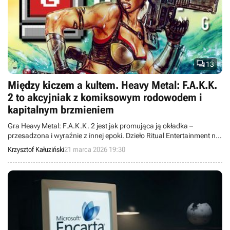

13
Między kiczem a kultem. Heavy Metal: F.A.K.K.
2 to akcyjniak z komiksowym rodowodem i
kapitalnym brzmieniem
Gra Heavy Metal: F.A.K.K. 2 jest jak promująca ją okładka –
przesadzona i wyraźnie z innej epoki. Dzieło Ritual Entertainment nie
znało umiaru, eksponując bohaterkę oblewaną krwią wrogów przy
Krzysztof Kałuziński
21 marca 2026 19:30
wtórze ciężkiej muzyki.