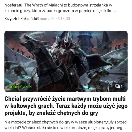
zważając na kiepską grafikę
Nosferatu: The Wrath of Malachi to budżetowa strzelanka w
klimacie grozy, która zapadła graczom w pamięć dzięki kilku
unikatowym mechanikom. W upiornej rezydencji rumuńskiego
Krzysztof Kałuziński
8 marca 2026 18:00
hrabiego naszymi wrogami były nie tylko wampiry, ale też upływające
minuty.

1
Chciał przywrócić życie martwym trybom multi
w kultowych grach. Teraz każdy może użyć jego
projektu, by znaleźć chętnych do gry
Nie możecie znaleźć chętnych do gry w wasze ulubione tytuły sprzed
wielu lat? Właśnie stało się to o wiele prostsze, dzięki pracy jednego