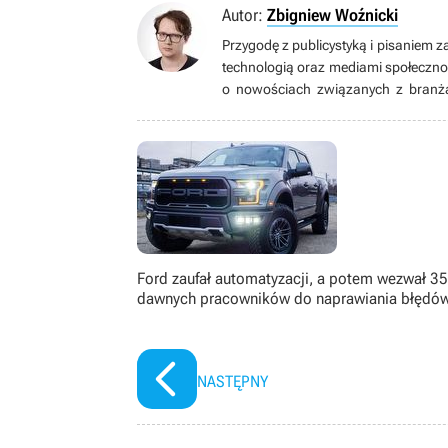
Autor:
Zbigniew Woźnicki
Przygodę z publicystyką i pisaniem z
technologią oraz mediami społeczno
o nowościach związanych z branżą 
wszelakiego typu. Żaden gatunek mu 
grach są całkowicie zbędne. Prze
mmorpg.org.pl. Uwielbia ponarzekać
ksywką Canaton.
Ford zaufał automatyzacji, a potem wezwał 3
dawnych pracowników do naprawiania błędó
NASTĘPNY