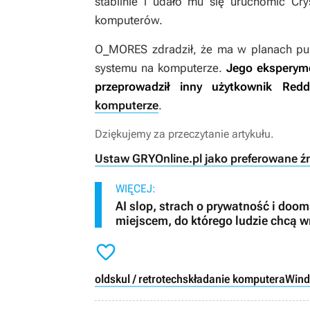
stabilnie i udało mu się uruchomić
Cry
komputerów.
O_MORES zdradził, że ma w planach publi
systemu na komputerze.
Jego eksperyme
przeprowadził inny użytkownik Reddi
komputerze
.
Dziękujemy za przeczytanie artykułu.
Ustaw GRYOnline.pl jako preferowane ź
WIĘCEJ:
AI slop, strach o prywatność i dooms
miejscem, do którego ludzie chcą 

oldskul / retro
tech
składanie komputera
Wind