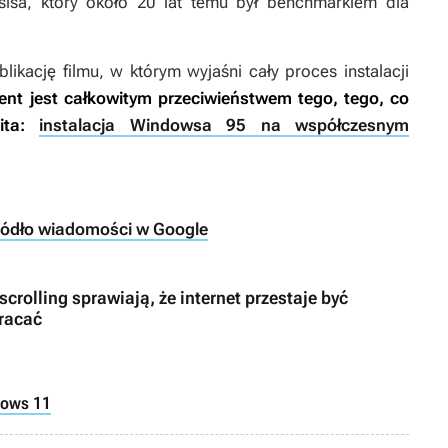
sisa
, który około 20 lat temu był benchmarkiem dla
kację filmu, w którym wyjaśni cały proces instalacji
nt jest całkowitym przeciwieństwem tego, tego, co
ta:
instalacja Windowsa 95 na współczesnym
ródło wiadomości w Google
crolling sprawiają, że internet przestaje być
wracać
ows 11