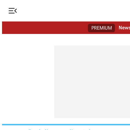

New
PREMIUM