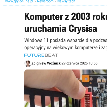
www.gry-online.pl
Newsroom
Newsy tech


Komputer z 2003 ro
uruchamia Crysisa
Windows 11 posiada wsparcie dla podzespo
operacyjny na wiekowym komputerze i zag
Zbigniew Woźnicki
29 czerwca 2026 10:55