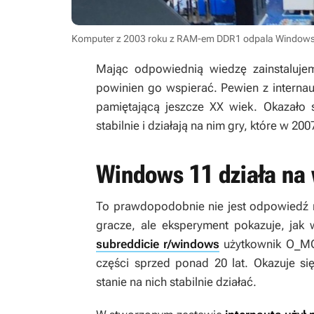
Komputer z 2003 roku z RAM-em DDR1 odpala Windowsa
Mając odpowiednią wiedzę zainstaluj
powinien go wspierać. Pewien z interna
pamiętającą jeszcze XX wiek. Okazało 
stabilnie i działają na nim gry, które w 2
Windows 11 działa na
To prawdopodobnie nie jest odpowiedź n
gracze, ale eksperyment pokazuje, jak 
subreddicie r/windows
użytkownik O_MO
części sprzed ponad 20 lat. Okazuje si
stanie na nich stabilnie działać.