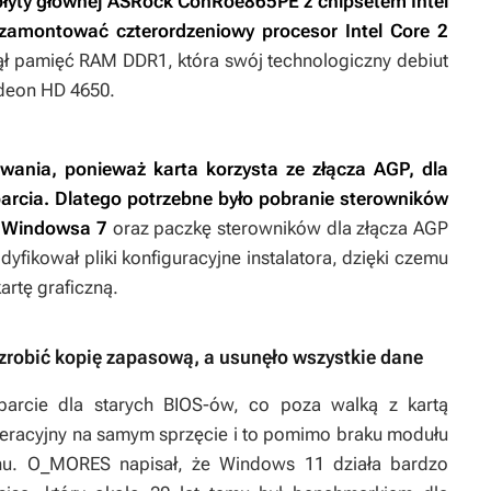
 płyty głównej ASRock ConRoe865PE z chipsetem Intel
zamontować czterordzeniowy procesor Intel Core 2
 pamięć RAM DDR1, która swój technologiczny debiut
adeon HD 4650.
nia, ponieważ karta korzysta ze złącza AGP, dla
arcia. Dlatego potrzebne było pobranie sterowników
a Windowsa 7
oraz paczkę sterowników dla złącza AGP
ikował pliki konfiguracyjne instalatora, dzięki czemu
rtę graficzną.
 zrobić kopię zapasową, a usunęło wszystkie dane
arcie dla starych BIOS-ów, co poza walką z kartą
peracyjny na samym sprzęcie i to pomimo braku modułu
chu. O_MORES napisał, że Windows 11 działa bardzo