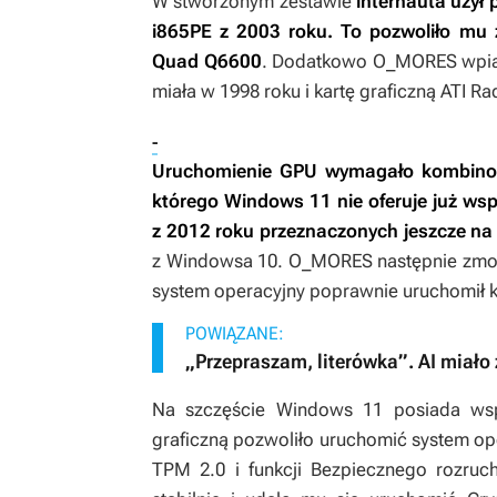
W stworzonym zestawie
internauta użył
i865PE z 2003 roku. To pozwoliło mu 
Quad Q6600
. Dodatkowo O_MORES wpiął
miała w 1998 roku i kartę graficzną ATI R
-
Uruchomienie GPU wymagało kombinowa
którego Windows 11 nie oferuje już wsp
z 2012 roku przeznaczonych jeszcze n
z Windowsa 10. O_MORES następnie zmodyf
system operacyjny poprawnie uruchomił ka
POWIĄZANE:
„Przepraszam, literówka”. AI miało
Na szczęście Windows 11 posiada wsp
graficzną pozwoliło uruchomić system o
TPM 2.0 i funkcji Bezpiecznego rozru