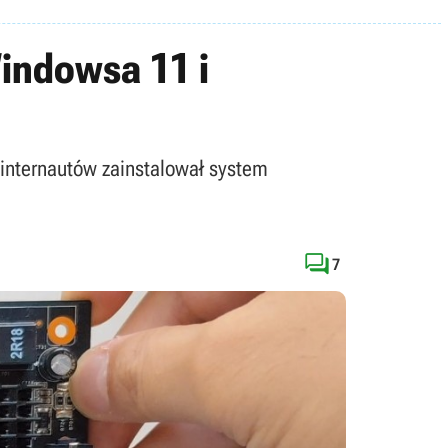
indowsa 11 i
 internautów zainstalował system

7