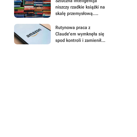
Sztuczna inteligencja
niszczy rzadkie książki na
skalę przemysłową.
Korporacje uciekają
przed „AI slopem”
Rutynowa praca z
Claude’em wymknęła się
spod kontroli i zamieniła
w katastrofę finansową
dla Amazona