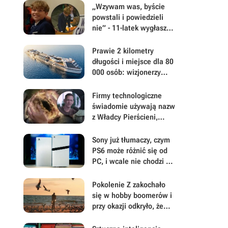
„Wzywam was, byście
powstali i powiedzieli
nie” - 11-latek wygłasza
przemówienie, by
zapobiec budowie
Prawie 2 kilometry
ogromnego centrum
długości i miejsce dla 80
danych AI od Google
000 osób: wizjonerzy
chcą zbudować pierwsze
na świecie prawdziwe
Firmy technologiczne
pływające miasto -
świadomie używają nazw
jednak wątpliwości co do
z Władcy Pierścieni,
tego śmiałego planu są
dzięki czemu myślisz, że
uzasadnione
są tymi dobrymi
Sony już tłumaczy, czym
PS6 może różnić się od
PC, i wcale nie chodzi o
napęd na płyty
Pokolenie Z zakochało
się w hobby boomerów i
przy okazji odkryło, że
warto odłożyć smartfon