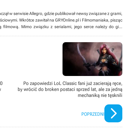
aczął w serwisie Allegro, gdzie publikował newsy związane z grami,
ściowymi. Wkrótce zawitał na GRYOnline.pl i Filmomaniaka, pisząc
filmową. Mimo związku z serialami, jego serce należy do gier
nie straszny, a przygoda z Tibią nauczyła go, że niebo i muzyka w
d laty dzielił się swoimi doświadczeniami, moderując forum
, ale oczywiście konstruktywnie i z umiarem. Na forum pisze pod
50
Po zapowiedzi LoL Classic fani już zacierają ręce,
w
by wrócić do broken postaci sprzed lat, ale za jedną
mechaniką nie tęsknili
POPRZEDNI