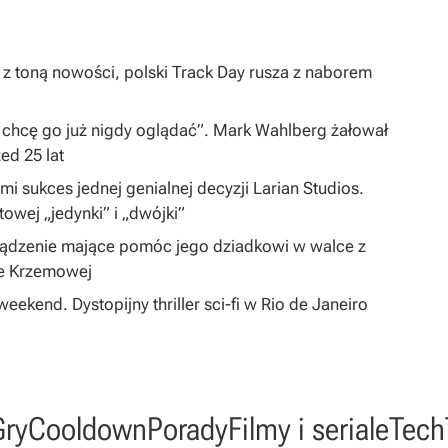
 z toną nowości, polski Track Day rusza z naborem
 chcę go już nigdy oglądać”. Mark Wahlberg żałował
zed 25 lat
i sukces jednej genialnej decyzji Larian Studios.
ltowej „jedynki” i „dwójki”
ządzenie mające pomóc jego dziadkowi w walce z
ie Krzemowej
eekend. Dystopijny thriller sci-fi w Rio de Janeiro
Gry
Cooldown
Porady
Filmy i seriale
Tech