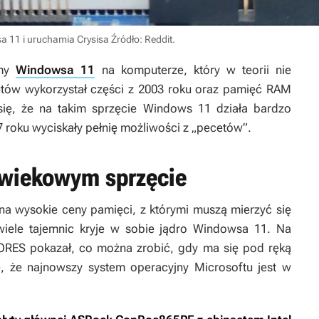
 11 i uruchamia Crysisa
Źródło: Reddit
.
emy
Windowsa 11
na komputerze, który w teorii nie
utów wykorzystał części z 2003 roku oraz pamięć RAM
się, że na takim sprzęcie Windows 11 działa bardzo
007 roku wyciskały pełnię możliwości z „pecetów”.
 wiekowym sprzęcie
a wysokie ceny pamięci, z którymi muszą mierzyć się
wiele tajemnic kryje w sobie jądro Windowsa 11. Na
RES pokazał, co można zrobić, gdy ma się pod ręką
ę, że najnowszy system operacyjny Microsoftu jest w