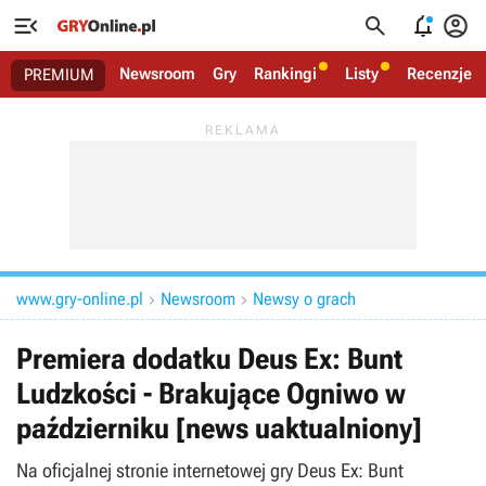




Newsroom
Gry
Rankingi
Listy
Recenzje
PREMIUM
www.gry-online.pl
Newsroom
Newsy o grach


Premiera dodatku Deus Ex: Bunt
Ludzkości - Brakujące Ogniwo w
październiku [news uaktualniony]
Na oficjalnej stronie internetowej gry Deus Ex: Bunt