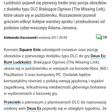
Ludzkości pojawił się pierwszy trailer oraz porcja obrazków
z dodatku typu DLC Brakujące Ogniwo (The Missing Link),
które ukaże się w październiku. Rozszerzenie pozwoli
graczom odkryć kolejne warstwy spisku i przebudować od
podstaw cyber-wszczepy Adama Jensena.

19
Aleksander Kaczmarek
8 września 2011 20:09
Koncern
Square Enix
udostępnił zwiastun oraz porcję
obrazków z pierwszego dodatku typu DLC do gry
Deus Ex:
Bunt Ludzkości
.
Brakujące Ogniwo
(
The Missing Link
)
ukaże się w październiku w wersjach na konsole Xbox 360 i
PlayStation 3 oraz komputery PC. Dodatek będzie
kompatybilny również z polską wersją językową i wyjaśni
zagadkową, kilkudniową nieobecność głównego bohatera
w wydarzeniach z bazowej gry.
Przecieki
o pierwszym z planowanych DLC do najnowszej
odsłony serii
Deus Ex
pojawiły się w ubiegłym tygodniu. Ze