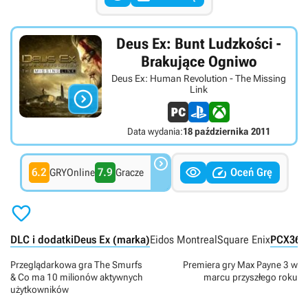
Deus Ex: Bunt Ludzkości -
Brakujące Ogniwo
Deus Ex: Human Revolution - The Missing
Link

Data wydania:
18 października 2011



6.2
7.9
Oceń Grę
GRYOnline
Gracze

DLC i dodatki
Deus Ex (marka)
Eidos Montreal
Square Enix
PC
X360
Przeglądarkowa gra The Smurfs
Premiera gry Max Payne 3 w
& Co ma 10 milionów aktywnych
marcu przyszłego roku
użytkowników