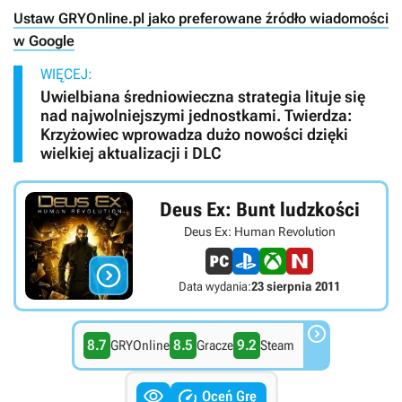
Ustaw GRYOnline.pl jako preferowane źródło wiadomości
w Google
WIĘCEJ:
Uwielbiana średniowieczna strategia lituje się
nad najwolniejszymi jednostkami. Twierdza:
Krzyżowiec wprowadza dużo nowości dzięki
wielkiej aktualizacji i DLC
Deus Ex: Bunt ludzkości
Deus Ex: Human Revolution

Data wydania:
23 sierpnia 2011

8.7
8.5
9.2
GRYOnline
Gracze
Steam


Oceń Grę