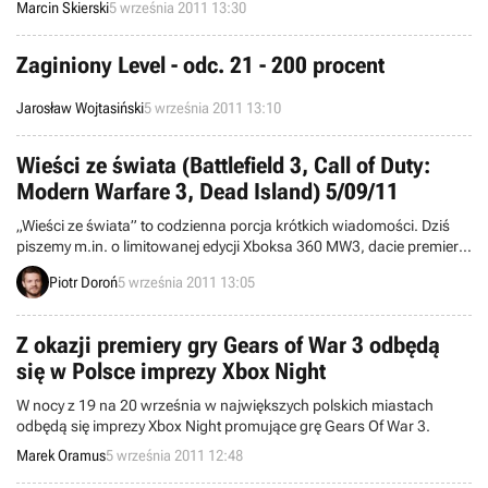
Marcin Skierski
5 września 2011 13:30
serii, Hideo Kojima.
Zaginiony Level - odc. 21 - 200 procent
Jarosław Wojtasiński
5 września 2011 13:10
Wieści ze świata (Battlefield 3, Call of Duty:
Modern Warfare 3, Dead Island) 5/09/11
„Wieści ze świata” to codzienna porcja krótkich wiadomości. Dziś
piszemy m.in. o limitowanej edycji Xboksa 360 MW3, dacie premiery
Torchlight MMO, darmowym epizodzie Back to the Future dla
Piotr Doroń
5 września 2011 13:05
posiadaczy PS3, a także dwupłytowym Battlefield 3 na X360.
Zapraszamy do lektury.
Z okazji premiery gry Gears of War 3 odbędą
się w Polsce imprezy Xbox Night
W nocy z 19 na 20 września w największych polskich miastach
odbędą się imprezy Xbox Night promujące grę Gears Of War 3.
Marek Oramus
5 września 2011 12:48