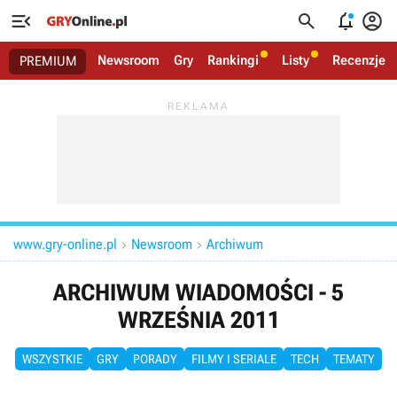




Newsroom
Gry
Rankingi
Listy
Recenzje
PREMIUM
www.gry-online.pl
Newsroom
Archiwum


ARCHIWUM WIADOMOŚCI - 5
WRZEŚNIA 2011
WSZYSTKIE
GRY
PORADY
FILMY I SERIALE
TECH
TEMATY