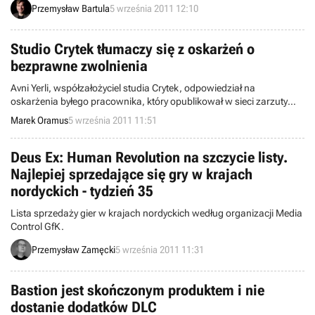
Przemysław Bartula
5 września 2011 12:10
się w ich grze: Montrealu, górnym Szanghaju i nieokreślonym
mieście w Indiach.
Studio Crytek tłumaczy się z oskarżeń o
bezprawne zwolnienia
Avni Yerli, współzałożyciel studia Crytek, odpowiedział na
oskarżenia byłego pracownika, który opublikował w sieci zarzuty
dotyczące złego traktowania zatrudnionych przez niemiecką firmę.
Marek Oramus
5 września 2011 11:51
Deus Ex: Human Revolution na szczycie listy.
Najlepiej sprzedające się gry w krajach
nordyckich - tydzień 35
Lista sprzedaży gier w krajach nordyckich według organizacji Media
Control GfK.
Przemysław Zamęcki
5 września 2011 11:31
Bastion jest skończonym produktem i nie
dostanie dodatków DLC