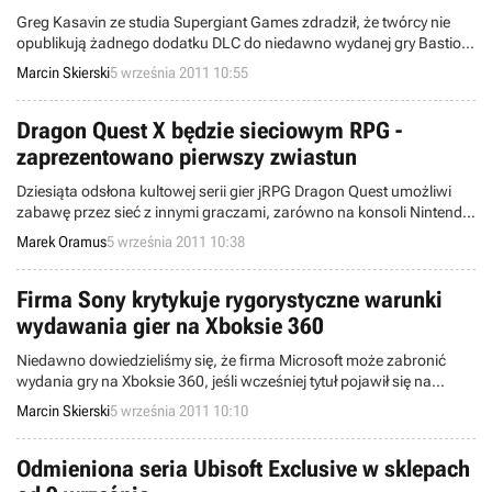
Greg Kasavin ze studia Supergiant Games zdradził, że twórcy nie
opublikują żadnego dodatku DLC do niedawno wydanej gry Bastion.
Deweloper uważa swoje dzieło za skończone i od początku
Marcin Skierski
5 września 2011 10:55
projektowane w taki sposób, aby cała zawartość znalazła się w
pełnej wersji.
Dragon Quest X będzie sieciowym RPG -
zaprezentowano pierwszy zwiastun
Dziesiąta odsłona kultowej serii gier jRPG Dragon Quest umożliwi
zabawę przez sieć z innymi graczami, zarówno na konsoli Nintendo
Wii, jak i Wii U.
Marek Oramus
5 września 2011 10:38
Firma Sony krytykuje rygorystyczne warunki
wydawania gier na Xboksie 360
Niedawno dowiedzieliśmy się, że firma Microsoft może zabronić
wydania gry na Xboksie 360, jeśli wcześniej tytuł pojawił się na
konkurencyjnej platformie sprzętowej. Rob Dyer z firmy Sony
Marcin Skierski
5 września 2011 10:10
otwarcie skrytykował strategię giganta z Redmond.
Odmieniona seria Ubisoft Exclusive w sklepach