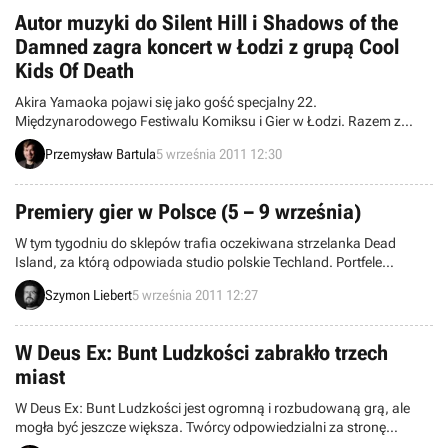
Autor muzyki do Silent Hill i Shadows of the
Damned zagra koncert w Łodzi z grupą Cool
Kids Of Death
Akira Yamaoka pojawi się jako gość specjalny 22.
Międzynarodowego Festiwalu Komiksu i Gier w Łodzi. Razem z
polską grupą Cool Kids Of Death zagra koncert podczas gali 1
Przemysław Bartula
5 września 2011 12:30
października.
Premiery gier w Polsce (5 – 9 września)
W tym tygodniu do sklepów trafia oczekiwana strzelanka Dead
Island, za którą odpowiada studio polskie Techland. Portfele
powinni szykować także miłośnicy Kosmicznych Marines
Szymon Liebert
5 września 2011 12:27
(Warhammer 40,000: Space Marine) oraz zmagań z obcymi
(Resistance 3).
W Deus Ex: Bunt Ludzkości zabrakło trzech
miast
W Deus Ex: Bunt Ludzkości jest ogromną i rozbudowaną grą, ale
mogła być jeszcze większa. Twórcy odpowiedzialni za stronę
artystyczną i design gry mówią o trzech hubach, jakie miały pojawić