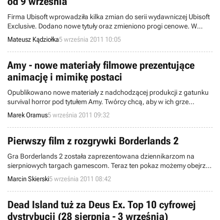
od 9 września
Firma Ubisoft wprowadziła kilka zmian do serii wydawniczej Ubisoft
Exclusive. Dodano nowe tytuły oraz zmieniono progi cenowe. W
odświeżonym wydawnictwie pojawią się m.in. cykl Assassin's
Mateusz Kądziołka
5 września 2011 10:05
Creed, trylogia Prince of Persia oraz seria Heroes of Might and
Magic.
Amy - nowe materiały filmowe prezentujące
animację i mimikę postaci
Opublikowano nowe materiały z nadchodzącej produkcji z gatunku
survival horror pod tytułem Amy. Twórcy chcą, aby w ich grze
kluczową rolę w budowaniu atmosfery odgrywały gesty oraz mimika
Marek Oramus
5 września 2011 09:32
postaci.
Pierwszy film z rozgrywki Borderlands 2
Gra Borderlands 2 została zaprezentowana dziennikarzom na
sierpniowych targach gamescom. Teraz ten pokaz możemy obejrzeć
dzięki filmowi, który właśnie wyciekł do sieci.
Marcin Skierski
5 września 2011 08:42
Dead Island tuż za Deus Ex. Top 10 cyfrowej
dystrybucji (28 sierpnia - 3 września)