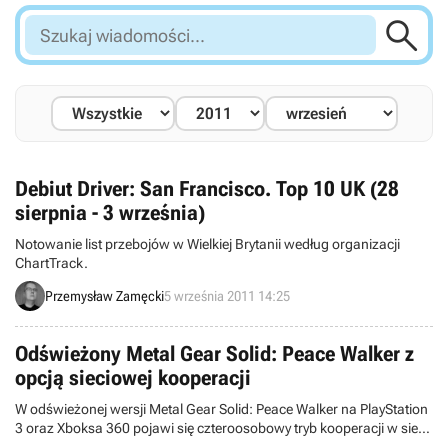

Szukaj
wiadomości...
Debiut Driver: San Francisco. Top 10 UK (28
sierpnia - 3 września)
Notowanie list przebojów w Wielkiej Brytanii według organizacji
ChartTrack.
Przemysław Zamęcki
5 września 2011 14:25
Odświeżony Metal Gear Solid: Peace Walker z
opcją sieciowej kooperacji
W odświeżonej wersji Metal Gear Solid: Peace Walker na PlayStation
3 oraz Xboksa 360 pojawi się czteroosobowy tryb kooperacji w sieci.
Taką wiadomość potwierdził za pośrednictwem Twittera twórca