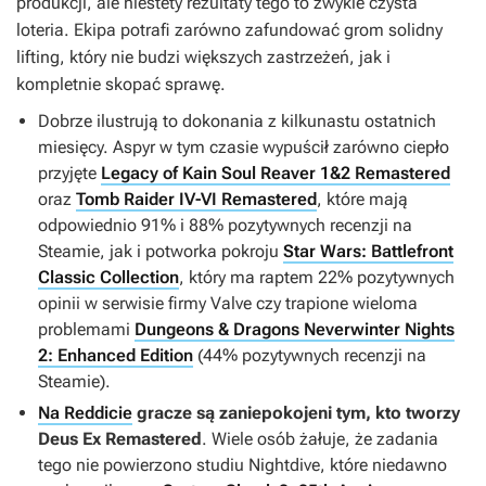
produkcji, ale niestety rezultaty tego to zwykle czysta
loteria. Ekipa potrafi zarówno zafundować grom solidny
lifting, który nie budzi większych zastrzeżeń, jak i
kompletnie skopać sprawę.
Dobrze ilustrują to dokonania z kilkunastu ostatnich
miesięcy. Aspyr w tym czasie wypuścił zarówno ciepło
przyjęte
Legacy of Kain Soul Reaver 1&2 Remastered
oraz
Tomb Raider IV-VI Remastered
, które mają
odpowiednio 91% i 88% pozytywnych recenzji na
Steamie, jak i potworka pokroju
Star Wars: Battlefront
Classic Collection
, który ma raptem 22% pozytywnych
opinii w serwisie firmy Valve czy trapione wieloma
problemami
Dungeons & Dragons Neverwinter Nights
2: Enhanced Edition
(44% pozytywnych recenzji na
Steamie).
Na Reddicie
gracze są zaniepokojeni tym, kto tworzy
Deus Ex Remastered
. Wiele osób żałuje, że zadania
tego nie powierzono studiu Nightdive, które niedawno