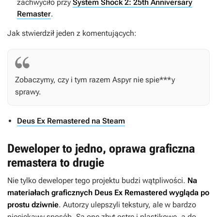
zachwyciło przy
System Shock 2: 25th Anniversary
Remaster
.
Jak stwierdził jeden z komentujących:
Zobaczymy, czy i tym razem Aspyr nie spie***y
sprawy.
Deus Ex Remastered na Steam
Deweloper to jedno, oprawa graficzna
remastera to drugie
Nie tylko deweloper tego projektu budzi wątpliwości.
Na
materiałach graficznych
Deus Ex Remastered
wygląda po
prostu dziwnie
. Autorzy ulepszyli tekstury, ale w bardzo
nieciekawy sposób. Są one zbyt ostre i plastikowe, a do