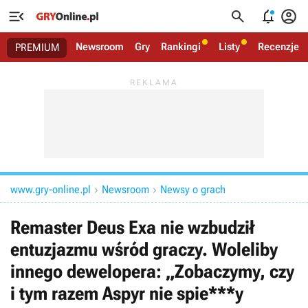




Newsroom
Gry
Rankingi
Listy
Recenzje
PREMIUM
www.gry-online.pl
Newsroom
Newsy o grach


Remaster Deus Exa nie wzbudził
entuzjazmu wśród graczy. Woleliby
innego dewelopera: „Zobaczymy, czy
i tym razem Aspyr nie spie***y