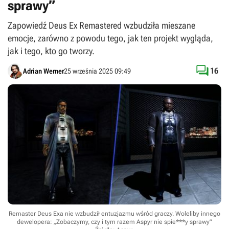
sprawy”
Zapowiedź Deus Ex Remastered wzbudziła mieszane
emocje, zarówno z powodu tego, jak ten projekt wygląda,
jak i tego, kto go tworzy.

16
Adrian Werner
25 września 2025 09:49
Remaster Deus Exa nie wzbudził entuzjazmu wśród graczy. Woleliby innego
dewelopera: „Zobaczymy, czy i tym razem Aspyr nie spie***y sprawy”