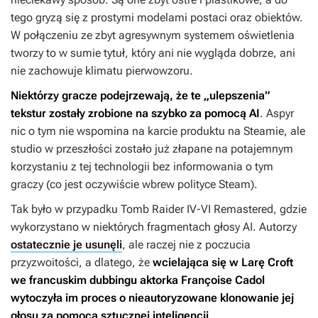
tego gryzą się z prostymi modelami postaci oraz obiektów.
W połączeniu ze zbyt agresywnym systemem oświetlenia
tworzy to w sumie tytuł, który ani nie wygląda dobrze, ani
nie zachowuje klimatu pierwowzoru.
Niektórzy gracze podejrzewają, że te „ulepszenia”
tekstur zostały zrobione na szybko za pomocą AI
. Aspyr
nic o tym nie wspomina na karcie produktu na Steamie, ale
studio w przeszłości zostało już złapane na potajemnym
korzystaniu z tej technologii bez informowania o tym
graczy (co jest oczywiście wbrew polityce Steam).
Tak było w przypadku
Tomb Raider IV-VI Remastered
, gdzie
wykorzystano w niektórych fragmentach głosy AI. Autorzy
ostatecznie je usunęli
, ale raczej nie z poczucia
przyzwoitości, a dlatego, że
wcielająca się w Larę Croft
we francuskim dubbingu aktorka Françoise Cadol
wytoczyła im proces o nieautoryzowane klonowanie jej
głosu za pomocą sztucznej inteligencji
.