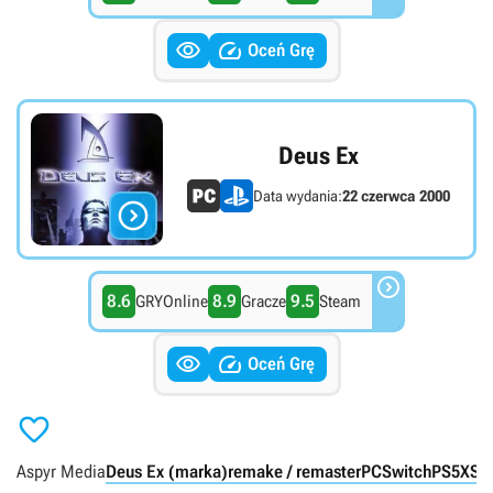


Oceń Grę
Deus Ex
Data wydania:
22 czerwca 2000


8.6
8.9
9.5
GRYOnline
Gracze
Steam


Oceń Grę

Aspyr Media
Deus Ex (marka)
remake / remaster
PC
Switch
PS5
XSX