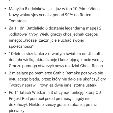
Ma tylko 8 odcinków i jest już w top 10 Prime Video.
Nowy wakacyjny serial z ponad 90% na Rotten
Tomatoes
Za 11 dni Battlefield 6 dostanie legendarną mapę i 2
„odlotowe” tryby. Wielu graczy chce jednak czegoś
innego: „Proszę, zacznijcie słuchać swojej
społeczności”
10-letnia strzelanka z otwartym światem od Ubisoftu
dostała wielką aktualizację i kosztującą krocie wersję.
Gracze pomogą stworzyć nowy rozdział Ghost Recon
2 miesiące po premierze Gothic Remake pozbywa się
irytującego błędu, przez który nie dało się ukończyć gry.
Twórcy naprawili również dwie inne istotne usterki
Po 11 latach Wiedźmin 3 otrzymał funkcję, którą CD
Projekt Red porzucił przed premierą i nigdy nie
dokończył. Niektóre rzeczy gracze zobaczą po raz
pierwszy