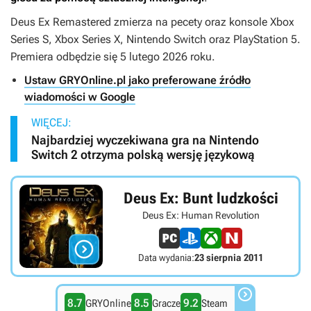
Deus Ex Remastered
zmierza na pecety oraz konsole Xbox
Series S, Xbox Series X, Nintendo Switch oraz PlayStation 5.
Premiera odbędzie się 5 lutego 2026 roku.
Ustaw GRYOnline.pl jako preferowane źródło
wiadomości w Google
WIĘCEJ:
Najbardziej wyczekiwana gra na Nintendo
Switch 2 otrzyma polską wersję językową
Deus Ex: Bunt ludzkości
Deus Ex: Human Revolution

Data wydania:
23 sierpnia 2011

8.7
8.5
9.2
GRYOnline
Gracze
Steam