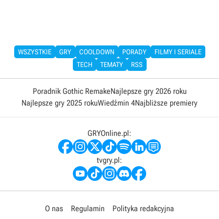
WSZYSTKIE
GRY
COOLDOWN
PORADY
FILMY I SERIALE
TECH
TEMATY
RSS
Poradnik Gothic Remake
Najlepsze gry 2026 roku
Najlepsze gry 2025 roku
Wiedźmin 4
Najbliższe premiery
GRYOnline.pl:
tvgry.pl:
O nas
Regulamin
Polityka redakcyjna