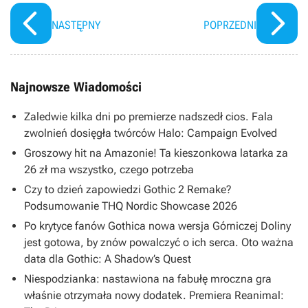
drogową”
deweloperów przesądziło o
klęsce
NASTĘPNY
POPRZEDNI
Najnowsze Wiadomości
Zaledwie kilka dni po premierze nadszedł cios. Fala
zwolnień dosięgła twórców Halo: Campaign Evolved
Groszowy hit na Amazonie! Ta kieszonkowa latarka za
26 zł ma wszystko, czego potrzeba
Czy to dzień zapowiedzi Gothic 2 Remake?
Podsumowanie THQ Nordic Showcase 2026
Po krytyce fanów Gothica nowa wersja Górniczej Doliny
jest gotowa, by znów powalczyć o ich serca. Oto ważna
data dla Gothic: A Shadow’s Quest
Niespodzianka: nastawiona na fabułę mroczna gra
właśnie otrzymała nowy dodatek. Premiera Reanimal: