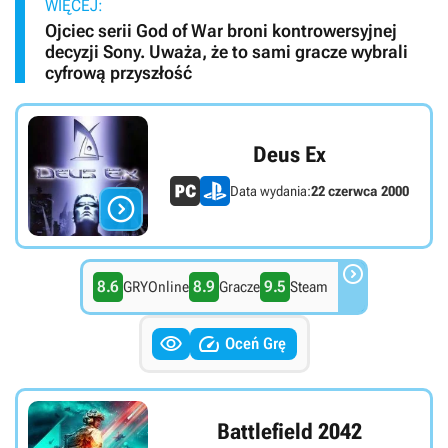
WIĘCEJ:
Ojciec serii God of War broni kontrowersyjnej
decyzji Sony. Uważa, że to sami gracze wybrali
cyfrową przyszłość
Deus Ex
Data wydania:
22 czerwca 2000


8.6
8.9
9.5
GRYOnline
Gracze
Steam


Oceń Grę
Battlefield 2042