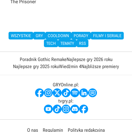
The Prisoner
WSZYSTKIE
GRY
COOLDOWN
PORADY
FILMY I SERIALE
TECH
TEMATY
RSS
Poradnik Gothic Remake
Najlepsze gry 2026 roku
Najlepsze gry 2025 roku
Wiedźmin 4
Najbliższe premiery
GRYOnline.pl:
tvgry.pl:
O nas
Regulamin
Polityka redakcyjna