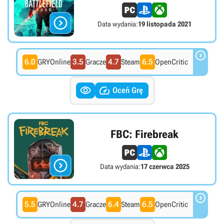

Data wydania:
19 listopada 2021

6.0
3.5
4.7
6.5
GRYOnline
Gracze
Steam
OpenCritic


Oceń Grę
FBC: Firebreak

Data wydania:
17 czerwca 2025

5.5
4.7
6.4
6.5
GRYOnline
Gracze
Steam
OpenCritic