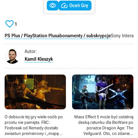


Oceń Grę

1
PS Plus / PlayStation Plus
abonamenty / subskrypcje
Sony Interact
Autor:
Kamil Kleszyk
O debiucie tej gry wiele osób po
Mass Effect 5 może być ostatnią
prostu nie pamięta. FBC:
deską ratunku dla BioWare po
Firebreak od Remedy dostało
porażce Dragon Age: The
zwiastun premierowy i „mapę
Veilguard. Oto, co zdaniem