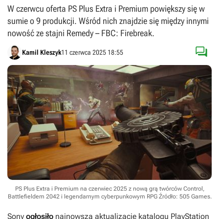
W czerwcu oferta PS Plus Extra i Premium powiększy się w
sumie o 9 produkcji. Wśród nich znajdzie się między innymi
nowość ze stajni Remedy – FBC: Firebreak.

Kamil Kleszyk
11 czerwca 2025 18:55
PS Plus Extra i Premium na czerwiec 2025 z nową grą twórców Control,
Battlefieldem 2042 i legendarnym cyberpunkowym RPG
Źródło: 505 Games
.
Sony
ogłosiło
najnowszą aktualizację katalogu PlayStation