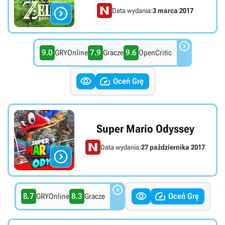

Data wydania:
3 marca 2017

9.0
7.9
9.6
GRYOnline
Gracze
OpenCritic


Oceń Grę
Super Mario Odyssey
Data wydania:
27 października 2017




8.7
8.3
Oceń Grę
GRYOnline
Gracze