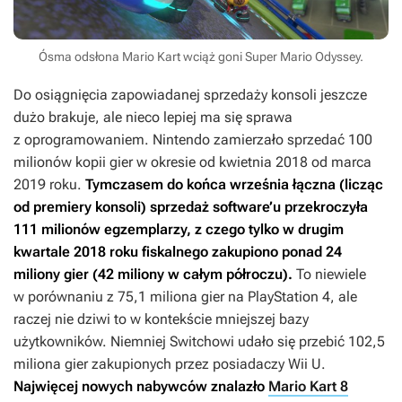
Ósma odsłona Mario Kart wciąż goni Super Mario Odyssey.
Do osiągnięcia zapowiadanej sprzedaży konsoli jeszcze
dużo brakuje, ale nieco lepiej ma się sprawa
z oprogramowaniem. Nintendo zamierzało sprzedać 100
milionów kopii gier w okresie od kwietnia 2018 od marca
2019 roku.
Tymczasem do końca września łączna (licząc
od premiery konsoli) sprzedaż software’u przekroczyła
111 milionów egzemplarzy, z czego tylko w drugim
kwartale 2018 roku fiskalnego zakupiono ponad 24
miliony gier (42 miliony w całym półroczu)
.
To niewiele
w porównaniu z 75,1 miliona gier na PlayStation 4, ale
raczej nie dziwi to w kontekście mniejszej bazy
użytkowników. Niemniej Switchowi udało się przebić 102,5
miliona gier zakupionych przez posiadaczy Wii U.
Najwięcej nowych nabywców znalazło
Mario Kart 8