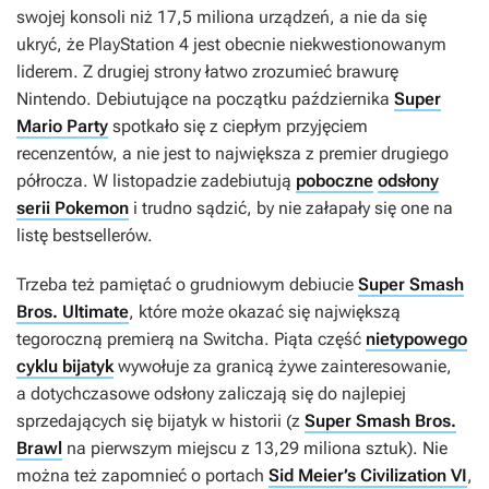
swojej konsoli niż 17,5 miliona urządzeń, a nie da się
ukryć, że PlayStation 4 jest obecnie niekwestionowanym
liderem. Z drugiej strony łatwo zrozumieć brawurę
Nintendo. Debiutujące na początku października
Super
Mario Party
spotkało się z ciepłym przyjęciem
recenzentów, a nie jest to największa z premier drugiego
półrocza. W listopadzie zadebiutują
poboczne
odsłony
serii Pokemon
i trudno sądzić, by nie załapały się one na
listę bestsellerów.
Trzeba też pamiętać o grudniowym debiucie
Super Smash
Bros. Ultimate
, które może okazać się największą
tegoroczną premierą na Switcha. Piąta część
nietypowego
cyklu bijatyk
wywołuje za granicą żywe zainteresowanie,
a dotychczasowe odsłony zaliczają się do najlepiej
sprzedających się bijatyk w historii (z
Super Smash Bros.
Brawl
na pierwszym miejscu z 13,29 miliona sztuk). Nie
można też zapomnieć o portach
Sid Meier’s Civilization VI
,