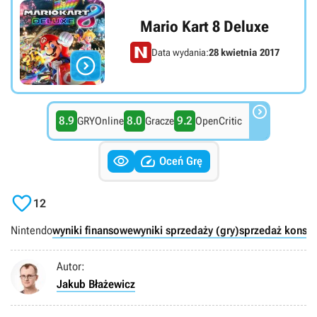
Mario Kart 8 Deluxe
Data wydania:
28 kwietnia 2017


8.9
8.0
9.2
GRYOnline
Gracze
OpenCritic


Oceń Grę

12
Nintendo
wyniki finansowe
wyniki sprzedaży (gry)
sprzedaż konsol
Autor:
Jakub Błażewicz