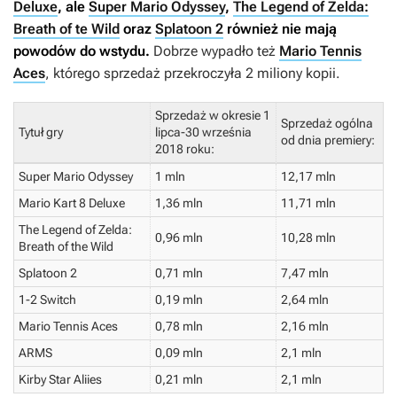
Deluxe
, ale
Super Mario Odyssey
,
The Legend of Zelda:
Breath of te Wild
oraz
Splatoon 2
również nie mają
powodów do wstydu.
Dobrze wypadło też
Mario Tennis
Aces
, którego sprzedaż przekroczyła 2 miliony kopii.
Sprzedaż w okresie 1
Sprzedaż ogólna
Tytuł gry
lipca-30 września
od dnia premiery:
2018 roku:
Super Mario Odyssey
1 mln
12,17 mln
Mario Kart 8 Deluxe
1,36 mln
11,71 mln
The Legend of Zelda:
0,96 mln
10,28 mln
Breath of the Wild
Splatoon 2
0,71 mln
7,47 mln
1-2 Switch
0,19 mln
2,64 mln
Mario Tennis Aces
0,78 mln
2,16 mln
ARMS
0,09 mln
2,1 mln
Kirby Star Aliies
0,21 mln
2,1 mln