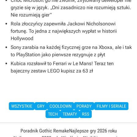
Choć Microsoft go nie zwolnił, zirytowany deweloper nie
gryzie się w język. „Oni zasadniczo nie rozumieją sztuki.
Nie rozumieją gier”
Rola złoczyńcy zapewniła Jackowi Nicholsonowi
fortunę. To jedna z największych wypłat w historii
Hollywood
Sony zarabia na każdej fizycznej grze na Xboxa, ale i tak
to PlayStation jako pierwsze rezygnuje z płyt
Kubica rozsławił to Ferrari w Le Mans! Teraz ten
bajeczny zestaw LEGO kupisz za 63 zł
WSZYSTKIE
GRY
COOLDOWN
PORADY
FILMY I SERIALE
TECH
TEMATY
RSS
Poradnik Gothic Remake
Najlepsze gry 2026 roku