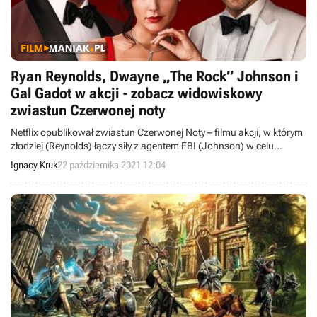
Ryan Reynolds, Dwayne „The Rock” Johnson i
Gal Gadot w akcji - zobacz widowiskowy
zwiastun Czerwonej noty
Netflix opublikował zwiastun Czerwonej Noty – filmu akcji, w którym
złodziej (Reynolds) łączy siły z agentem FBI (Johnson) w celu
pochwycenia nieuchwytnego oszusta (Gadot). Produkcja jest
Ignacy Kruk
22 października 2021 12:04
najdroższym projektem Netflixa, z budżetem sięgającym 200 mln
dol.