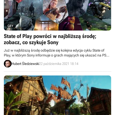
GRY
State of Play powróci w najbliższą środę;
zobacz, co szykuje Sony
Już w najbliższą środę odbędzie się kolejna edycja cyklu State of
Play, w którym Sony informuje o grach mających się ukazać na PS4 i
PS5. Tym razem czekają nas wieści o tytułach tworzonych przez
Hubert Śledziewski
22 października 2021 18:14
firmy spoza rodziny PlayStation Studios.