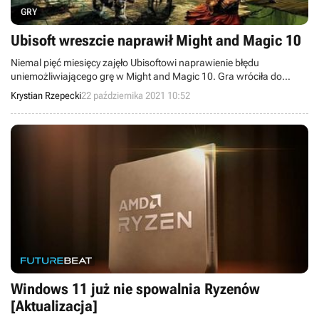
GRY
Ubisoft wreszcie naprawił Might and Magic 10
Niemal pięć miesięcy zajęło Ubisoftowi naprawienie błędu
uniemożliwiającego grę w Might and Magic 10. Gra wróciła do
sklepów cyfrowych z darmowym bonusem.
Krystian Rzepecki
22 października 2021 10:52
Windows 11 już nie spowalnia Ryzenów
[Aktualizacja]