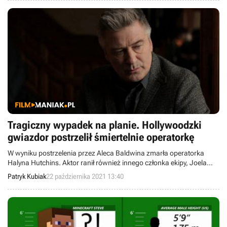
Tragiczny wypadek na planie. Hollywoodzki
gwiazdor postrzelił śmiertelnie operatorkę
W wyniku postrzelenia przez Aleca Baldwina zmarła operatorka
Halyna Hutchins. Aktor ranił również innego członka ekipy, Joela
Souzę, reżysera filmu Rust – to na planie tej produkcji doszło do
Patryk Kubiak
22 października 2021 13:40
fatalnego w skutkach wypadku.