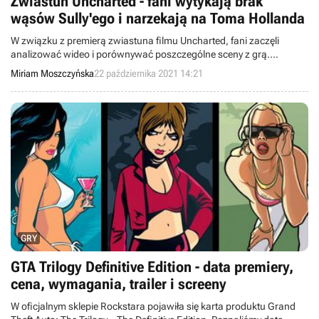
Zwiastun Uncharted - fani wytykają brak
wąsów Sully'ego i narzekają na Toma Hollanda
W związku z premierą zwiastuna filmu Uncharted, fani zaczęli
analizować wideo i porównywać poszczególne sceny z grą.
Podobieństw jest wiele, ale niekonieczne takich, jakie społeczność
Miriam Moszczyńska
22 października 2021 14:21
chce widzieć.
GRY
GTA Trilogy Definitive Edition - data premiery,
cena, wymagania, trailer i screeny
W oficjalnym sklepie Rockstara pojawiła się karta produktu Grand