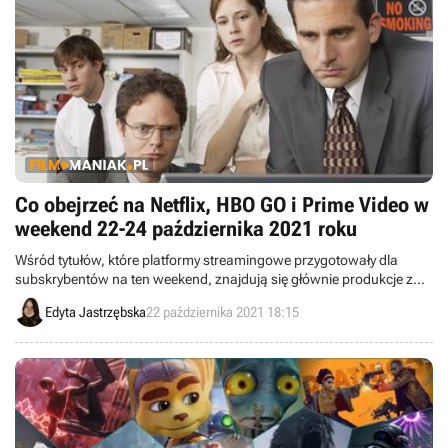
Co obejrzeć na Netflix, HBO GO i Prime Video w
weekend 22-24 października 2021 roku
Wśród tytułów, które platformy streamingowe przygotowały dla
subskrybentów na ten weekend, znajdują się głównie produkcje z
gatunku sci-fi oraz fantasy. Poza tym Netflix dla swoich widzów ma
Edyta Jastrzębska
22 października 2021 18:15
prawdziwą bombę – amerykański serial Biuro.