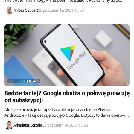
Theft Auto: The Trilogy – The Definitive Edition. Poznaliśmy datę
premiery, wymagania sprzętowe oraz cenę pakietu. Pojawił się także
Miłosz Szubert
22 października 2021 13:50
trailer i screeny.
Będzie taniej? Google obniża o połowę prowizję
od subskrypcji
Mniejsze prowizje od opłat w aplikacjach w sklepie Play na
Androidzie – taką decyzję podjęło Google. Dotyczy to deweloperów,
ale mogą na tym skorzystać także klienci.
Arkadiusz Strzała
22 października 2021 13:50