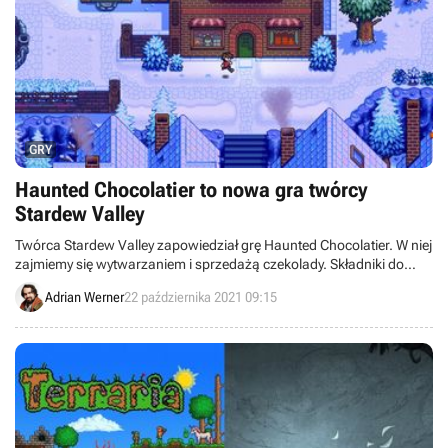
GRY
Haunted Chocolatier to nowa gra twórcy
Stardew Valley
Twórca Stardew Valley zapowiedział grę Haunted Chocolatier. W niej
zajmiemy się wytwarzaniem i sprzedażą czekolady. Składniki do
łakoci uzyskamy podczas wypraw do magicznej krainy.
Adrian Werner
22 października 2021 09:15