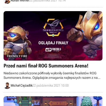
Adrian Werner
22 października 2021 10:14
FRIENDLY FIRE
Przed nami finał ROG Summoners Arena!
Niedawno zakończone półfinały wyłoniły ósemkę finalistów ROG
Summoners Arena. Oglądajcie zmagania najlepszych razem z nami
już 23 października!
Michał Ciężadlik
22 października 2021 10:00