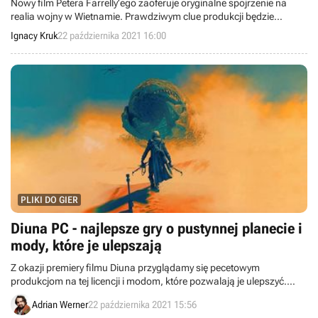
Nowy film Petera Farrelly’ego zaoferuje oryginalne spojrzenie na
realia wojny w Wietnamie. Prawdziwym clue produkcji będzie
niezwykła historia Johna Donahue, który powodowany swoim
Ignacy Kruk
22 października 2021 16:00
przywiązaniem do przyjaciół na froncie postanawia zadbać o ich
morale.
PLIKI DO GIER
Diuna PC - najlepsze gry o pustynnej planecie i
mody, które je ulepszają
Z okazji premiery filmu Diuna przyglądamy się pecetowym
produkcjom na tej licencji i modom, które pozwalają je ulepszyć.
Omawiamy również ciekawe darmowe gry stworzone przez fanów.
Adrian Werner
22 października 2021 15:56