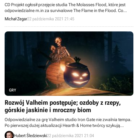
CD Projekt ogłosił przejęcie studia The Molasses Flood, które jest
odpowiedzialne m.in za survivalowe The Flame in the Flood. Co
więcej, poznaliśmy pierwsze cele ich współpracy.
Michał Zegar
22 października 2021 21:45
GRY
Rozwój Valheim postępuje; ozdoby z rzepy,
górskie jaskinie i mroczny biom
Odpowiedzialne za grę Valheim studio Iron Gate nie zwalnia tempa.
Po pierwszej dużej aktualizacji Hearth & Home twórcy szykują
kolejną – Mistlands. Prace nad nią trochę potrwają, więc w
Hubert Śledziewski
22 października 2021 21:04
międzyczasie deweloperzy planują mniejsze patche, w których