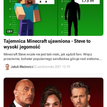
GRY
Tajemnica Minecraft ujawniona - Steve to
wysoki jegomość
Minecraft Steve wcale nie jest taki niski, jak sądzili fani. Wręcz
przeciwnie, bohater popularnego sandboksa góruje nad wieloma
postaciami z gier.
Jakub Błażewicz
22 października 2021 13:19