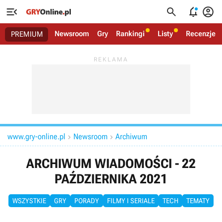




Newsroom
Gry
Rankingi
Listy
Recenzje
PREMIUM
www.gry-online.pl
Newsroom
Archiwum


ARCHIWUM WIADOMOŚCI - 22
PAŹDZIERNIKA 2021
WSZYSTKIE
GRY
PORADY
FILMY I SERIALE
TECH
TEMATY