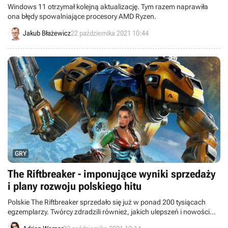
Windows 11 otrzymał kolejną aktualizację. Tym razem naprawiła
ona błędy spowalniające procesory AMD Ryzen.
Jakub Błażewicz
22 października 2021 10:44
GRY
The Riftbreaker - imponujące wyniki sprzedaży
i plany rozwoju polskiego hitu
Polskie The Riftbreaker sprzedało się już w ponad 200 tysiącach
egzemplarzy. Twórcy zdradzili również, jakich ulepszeń i nowości
możemy się spodziewać w pierwszym roku rozwoju gry.