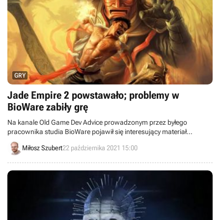
GRY
Jade Empire 2 powstawało; problemy w
BioWare zabiły grę
Na kanale Old Game Dev Advice prowadzonym przez byłego
pracownika studia BioWare pojawił się interesujący materiał
dotyczący kontynuacji Jade Empire. Opowiedział on w nim, jak
Miłosz Szubert
22 października 2021 15:00
wyglądał proces przygotowywania sequela, w jaki sposób
wyewoluował i dlaczego projekt ostatecznie upadł.