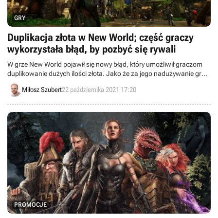
GRY
Duplikacja złota w New World; część graczy
wykorzystała błąd, by pozbyć się rywali
W grze New World pojawił się nowy błąd, który umożliwił graczom
duplikowanie dużych ilości złota. Jako że za jego nadużywanie grozi
ban, niektórzy zaczęli wykorzystywać ten bug, by pozbyć się swoich
Miłosz Szubert
22 października 2021 17:20
rywali.
PROMOCJE