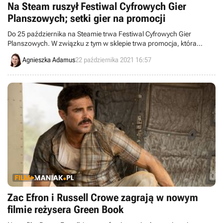
Na Steam ruszył Festiwal Cyfrowych Gier
Planszowych; setki gier na promocji
Do 25 października na Steamie trwa Festiwal Cyfrowych Gier
Planszowych. W związku z tym w sklepie trwa promocja, która
obejmuje takie tytuły jak Divinity: Original Sin 2, Baldur's Gate 2,
Agnieszka Adamus
22 października 2021 16:57
Wingspan i GreedFall.
Zac Efron i Russell Crowe zagrają w nowym
filmie reżysera Green Book