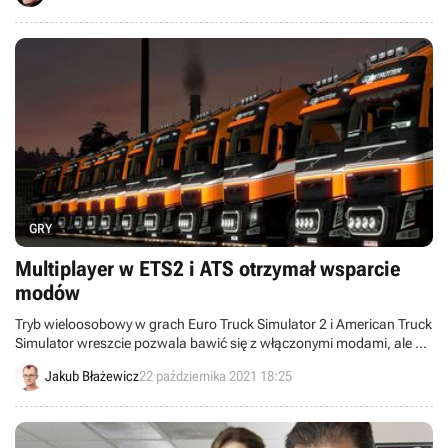
dodadzą m.in. górskie jaskinie i ozdoby z rzepy.
GRY
Multiplayer w ETS2 i ATS otrzymał wsparcie
modów
Tryb wieloosobowy w grach Euro Truck Simulator 2 i American Truck
Simulator wreszcie pozwala bawić się z włączonymi modami, ale z
pewnymi ograniczeniami.
Jakub Błażewicz
22 października 2021 18:25