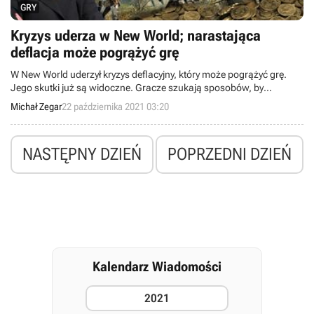
GRY
Kryzys uderza w New World; narastająca
deflacja może pogrążyć grę
W New World uderzył kryzys deflacyjny, który może pogrążyć grę.
Jego skutki już są widoczne. Gracze szukają sposobów, by
zapobiec ewentualnej katastrofie.
Michał Zegar
22 października 2021 03:20
NASTĘPNY DZIEŃ
POPRZEDNI DZIEŃ
Kalendarz Wiadomości
2021