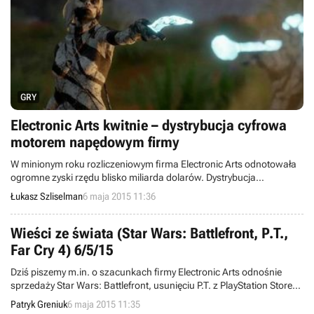
GRY
Electronic Arts kwitnie – dystrybucja cyfrowa
motorem napędowym firmy
W minionym roku rozliczeniowym firma Electronic Arts odnotowała
ogromne zyski rzędu blisko miliarda dolarów. Dystrybucja
elektroniczna w dużej części złożyła się na ten sukces, w ostatnich
Łukasz Szliselman
6 maja 2015 11:36
miesiącach przewyższając sprzedaż pudełkową.
Wieści ze świata (Star Wars: Battlefront, P.T.,
Far Cry 4) 6/5/15
Dziś piszemy m.in. o szacunkach firmy Electronic Arts odnośnie
sprzedaży Star Wars: Battlefront, usunięciu P.T. z PlayStation Store
oraz specjalnej edycji Far Cry 4. Witajcie w wieściach ze świata -
Patryk Greniuk
6 maja 2015 11:35
codziennej porcji krótkich wiadomości.