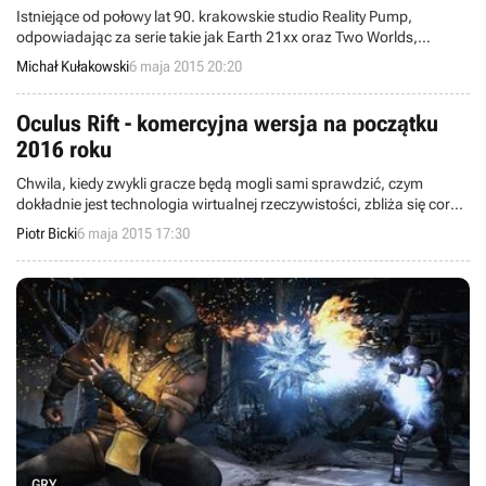
Istniejące od połowy lat 90. krakowskie studio Reality Pump,
odpowiadając za serie takie jak Earth 21xx oraz Two Worlds,
zmuszone było zakończyć działalność. Część pozostałych w firmie
Michał Kułakowski
6 maja 2015 20:20
pracowników weszła w skład krakowskich zespołów jak m.in.
Bloober Team oraz Teyon.
Oculus Rift - komercyjna wersja na początku
2016 roku
Chwila, kiedy zwykli gracze będą mogli sami sprawdzić, czym
dokładnie jest technologia wirtualnej rzeczywistości, zbliża się coraz
bardziej. Właśnie ujawniono przybliżoną datę premiery komercyjnej
Piotr Bicki
6 maja 2015 17:30
wersji Oculus Rift – pierwszych współczesnych gogli VR. Sprzęt ma
trafić na rynek na początku przyszłego roku.
GRY