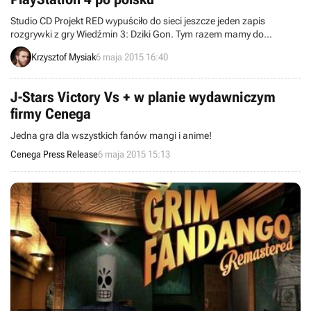
Studio CD Projekt RED wypuściło do sieci jeszcze jeden zapis
rozgrywki z gry Wiedźmin 3: Dziki Gon. Tym razem mamy do
czynienia z gameplayem o tyle nietypowym, że zarejestrowanym w
Krzysztof Mysiak
6 maja 2015 16:40
wersji na PlayStation 4. Osoby wrażliwe na spoilery uspokajamy –
nie zobaczycie nic „szkodliwego” na tym 6-minutowym nagraniu.
Przy okazji dzielimy się też paroma nowymi ciekawostkami na temat
J-Stars Victory Vs + w planie wydawniczym
produkcji.
firmy Cenega
Jedna gra dla wszystkich fanów mangi i anime!
Cenega Press Release
6 maja 2015 15:13