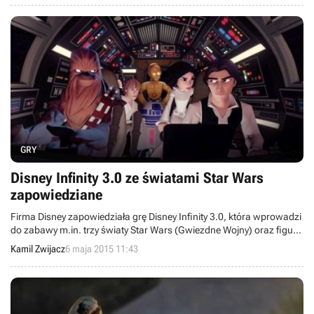
GRY
Disney Infinity 3.0 ze światami Star Wars
zapowiedziane
Firma Disney zapowiedziała grę Disney Infinity 3.0, która wprowadzi
do zabawy m.in. trzy światy Star Wars (Gwiezdne Wojny) oraz figurki
z poszczególnymi bohaterami uniwersum. Oprócz tego tytuł
Kamil Zwijacz
6 maja 2015 11:43
wzbogaci serię o kilka innych nowinek.