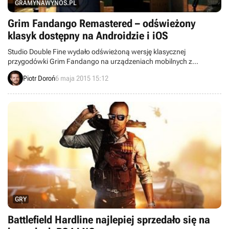
GRAMYNAWYNOS.PL
Grim Fandango Remastered – odświeżony
klasyk dostępny na Androidzie i iOS
Studio Double Fine wydało odświeżoną wersję klasycznej
przygodówki Grim Fandango na urządzeniach mobilnych z
systemami Android oraz iOS. Produkcja została udostępniona w
Piotr Doroń
6 maja 2015 15:12
premierowej cenie około 40-45 złotych (w zależności od platformy).
GRY
Battlefield Hardline najlepiej sprzedało się na