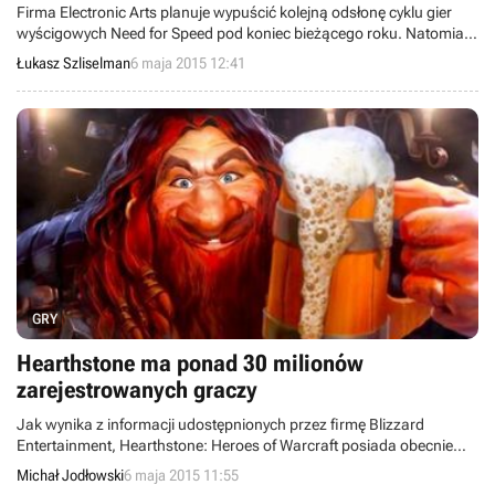
Firma Electronic Arts planuje wypuścić kolejną odsłonę cyklu gier
wyścigowych Need for Speed pod koniec bieżącego roku. Natomiast
nowy Mirror's Edge ukaże się w pierwszym kwartale roku 2016.
Łukasz Szliselman
6 maja 2015 12:41
GRY
Hearthstone ma ponad 30 milionów
zarejestrowanych graczy
Jak wynika z informacji udostępnionych przez firmę Blizzard
Entertainment, Hearthstone: Heroes of Warcraft posiada obecnie
ponad 30 milionów zarejestrowanych użytkowników.
Michał Jodłowski
6 maja 2015 11:55