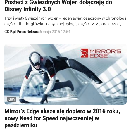
Postaci z Gwiezdnych Wojen dołączają do
Disney Infinity 3.0
Trzy światy Gwiezdnych wojen – jeden świat osadzony w chronologii
części I-III, drugi świat klasycznej trylogii, części IV-VI, oraz trzeci,
który zostanie udostępniony zimą, oparty na nadchodzącym filmie
CDP.pl Press Release
6 maja 2015 12:54
Gwiezdne wojny: Przebudzenie Mocy.
GRY
Mirror’s Edge ukaże się dopiero w 2016 roku,
nowy Need for Speed najwcześniej w
październiku