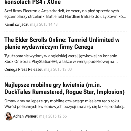
konsolach PS4 i XOne
Szef firmy Electronic Arts zdradził, że cztery na pięć sprzedanych
egzemplarzy strzelanki Battlefield Hardline trafiało do użytkowników
konsol PlayStation 4 i Xbox One. Jednocześnie z najnowszego
Kamil Zwijacz
6 maja 2015 14:43
raportu finansowego koncernu wynika, że PC-ty od kilku lat
zapewniają "Elektronikom" coraz mniejsze przychody.
The Elder Scrolls Online: Tamriel Unlimited w
planie wydawniczym firmy Cenega
Tytuł zostanie wydany w angielskiej wersji językowej na konsole
Xbox One oraz PlayStation®4, a także w wersji pudełkowej na
komputery PC. Przypominamy jednocześnie, że gracze nie muszą
Cenega Press Release
6 maja 2015 13:00
już opłacać comiesięcznej subskrypcji.
Najlepsze mobilne gry kwietnia (m.in.
DuckTales Remastered, Rogue Star, Implosion)
Omawiamy najlepsze gry mobilne czwartego miesiąca tego roku.
Wśród polecanych kwietniowych pozycji znalazły się takie produkcje
jak DuckTales Remastered, Football Manager Classic 2015,
Adrian Werner
6 maja 2015 12:56
Forgotten Memories, Sorcery! 3, Implosion, Ys Chronicles 1, Rogue
Star oraz Devious Dungeon 2.