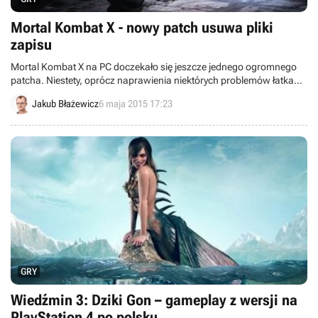
Mortal Kombat X - nowy patch usuwa pliki
zapisu
Mortal Kombat X na PC doczekało się jeszcze jednego ogromnego
patcha. Niestety, oprócz naprawienia niektórych problemów łatka
usuwa też dane zapisu, przez co zostaje wyzerowany cały postęp w
Jakub Błażewicz
6 maja 2015 17:23
grze.
GRY
Wiedźmin 3: Dziki Gon – gameplay z wersji na
PlayStation 4 po polsku