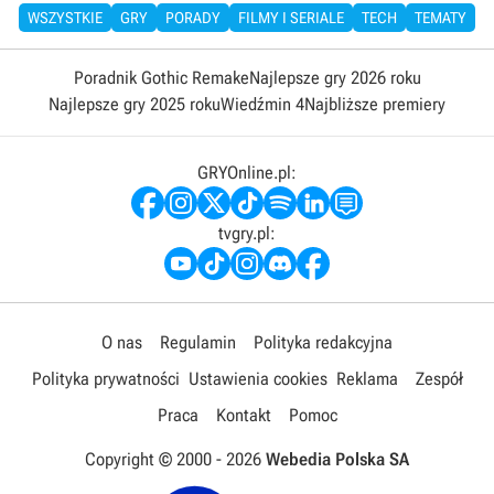
WSZYSTKIE
GRY
PORADY
FILMY I SERIALE
TECH
TEMATY
Poradnik Gothic Remake
Najlepsze gry 2026 roku
Najlepsze gry 2025 roku
Wiedźmin 4
Najbliższe premiery
GRYOnline.pl:
tvgry.pl:
O nas
Regulamin
Polityka redakcyjna
Polityka prywatności
Ustawienia cookies
Reklama
Zespół
Praca
Kontakt
Pomoc
Copyright © 2000 -
2026
Webedia Polska SA