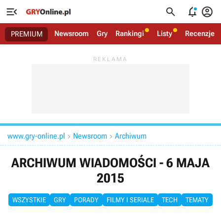




Newsroom
Gry
Rankingi
Listy
Recenzje
PREMIUM
www.gry-online.pl
Newsroom
Archiwum


ARCHIWUM WIADOMOŚCI - 6 MAJA
2015
WSZYSTKIE
GRY
PORADY
FILMY I SERIALE
TECH
TEMATY