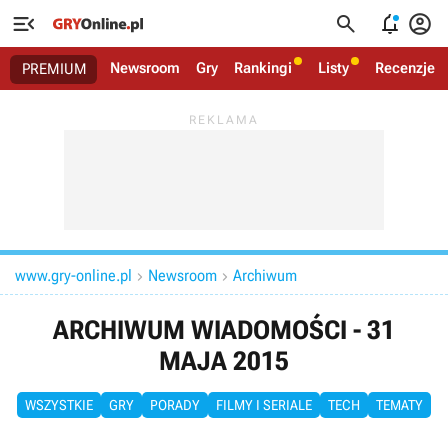




Newsroom
Gry
Rankingi
Listy
Recenzje
PREMIUM
www.gry-online.pl
Newsroom
Archiwum


ARCHIWUM WIADOMOŚCI - 31
MAJA 2015
WSZYSTKIE
GRY
PORADY
FILMY I SERIALE
TECH
TEMATY