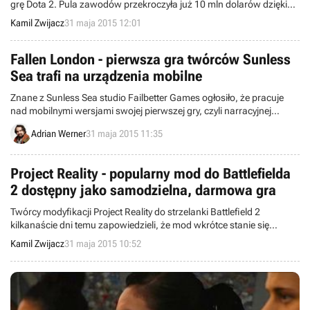
grę Dota 2. Pula zawodów przekroczyła już 10 mln dolarów dzięki
sprzedaży wirtualnego kompendium. Kwotę tę udało się uzbierać w
Kamil Zwijacz
31 maja 2015 12:01
ciągu 30 dni, czyli aż o 20 dni szybciej niż w 2014 roku.
Fallen London - pierwsza gra twórców Sunless
Sea trafi na urządzenia mobilne
Znane z Sunless Sea studio Failbetter Games ogłosiło, że pracuje
nad mobilnymi wersjami swojej pierwszej gry, czyli narracyjnej
przygodówki Fallen London.
Adrian Werner
31 maja 2015 11:35
Project Reality - popularny mod do Battlefielda
2 dostępny jako samodzielna, darmowa gra
Twórcy modyfikacji Project Reality do strzelanki Battlefield 2
kilkanaście dni temu zapowiedzieli, że mod wkrótce stanie się
samodzielną produkcją. Słowa dotrzymano i wczoraj opublikowano
Kamil Zwijacz
31 maja 2015 10:52
wersję 1.3, która nie wymaga do działania gry studia DICE.