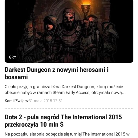
GRY
Darkest Dungeon z nowymi herosami i
bossami
Ciepło przyjęta gra niezależna Darkest Dungeon, którą możecie
obecnie nabyć w ramach Steam Early Access, otrzymała nową
aktualizację, dodającą m.in. kolejnych herosów oraz bossów.
Kamil Zwijacz
31 maja 2015 12:51
Oprócz tego wprowadzono zmiany w balansie, a także naprawiono
rożne błędy.
Dota 2 - pula nagród The International 2015
przekroczyła 10 mln $
Na początku sierpnia odbędzie się turniej The International 2015 w