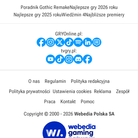
Poradnik Gothic Remake
Najlepsze gry 2026 roku
Najlepsze gry 2025 roku
Wiedźmin 4
Najbliższe premiery
GRYOnline.pl:
tvgry.pl:
O nas
Regulamin
Polityka redakcyjna
Polityka prywatności
Ustawienia cookies
Reklama
Zespół
Praca
Kontakt
Pomoc
Copyright © 2000 -
2026
Webedia Polska SA