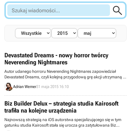

Szukaj
wiadomości...
Devastated Dreams - nowy horror twórcy
Neverending Nightmares
Autor udanego horroru Neverending Nightmares zapowiedział
Devastated Dreams, czyli kolejną przygodową grę akcji utrzymaną w
klimacie grozy. Kampania opowie o walce młodej dziewczyny z
Adrian Werner
31 maja 2015 16:10
demonami z mitologii filipińskiej.
Biz Builder Delux – strategia studia Kairosoft
trafiła na kolejne urządzenia
Najnowszą strategią na iOS autorstwa specjalizującego się w tym
gatunku studia Kairosoft stała się urocza gra zatytułowana Biz
Builder Delux. Wcześniej produkcja zadebiutowała na Androidzie.