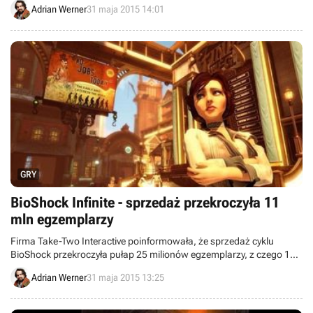
Adrian Werner
31 maja 2015 14:01
GRY
BioShock Infinite - sprzedaż przekroczyła 11
mln egzemplarzy
Firma Take-Two Interactive poinformowała, że sprzedaż cyklu
BioShock przekroczyła pułap 25 milionów egzemplarzy, z czego 11
mln przypada na najnowszą jego odsłonę, czyli BioShock Infinite.
Adrian Werner
31 maja 2015 13:25