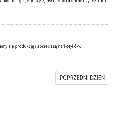
hild of Light, Far Cry 3, Ryse: Son of Rome czy też Tom
jemy się produkcją i sprzedażą narkotyków.
POPRZEDNI DZIEŃ