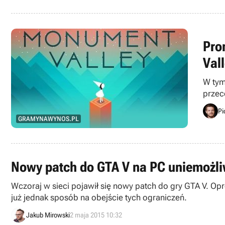
Pro
Val
W tym
przec
Shado
Pi
GRAMYNAWYNOS.PL
Nowy patch do GTA V na PC uniemożli
Wczoraj w sieci pojawił się nowy patch do gry GTA V. Op
już jednak sposób na obejście tych ograniczeń.
Jakub Mirowski
2 maja 2015 10:32