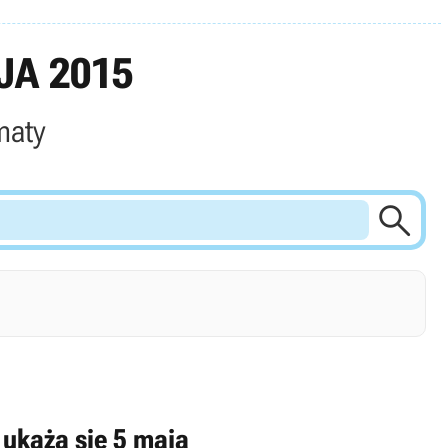
JA 2015
maty

ukażą się 5 maja