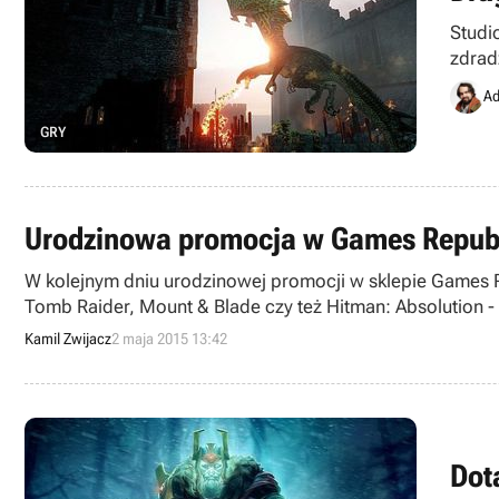
Studi
zdrad
Ad
GRY
Urodzinowa promocja w Games Republi
W kolejnym dniu urodzinowej promocji w sklepie Games Re
Tomb Raider, Mount & Blade czy też Hitman: Absolution - E
Kamil Zwijacz
2 maja 2015 13:42
Dot