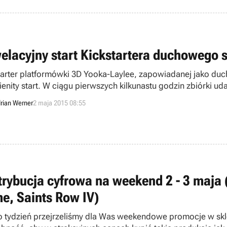
elacyjny start Kickstartera duchowego s
tarter platformówki 3D Yooka-Laylee, zapowiadanej jako duch
enity start. W ciągu pierwszych kilkunastu godzin zbiórki ud
rian Werner
2 maja 2015 08:55
trybucja cyfrowa na weekend 2 - 3 maja (m
e, Saints Row IV)
o tydzień przejrzeliśmy dla Was weekendowe promocje w skle