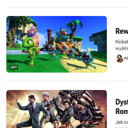
Rew
Kicks
wyśmi
Ad
GRY
Dys
Rom
Jak c