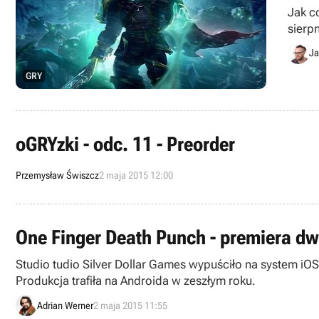
Jak c
sierp
Ja
GRY
oGRYzki - odc. 11 - Preorder
Przemysław Świszcz
2 maja 2015 12:00
One Finger Death Punch - premiera dw
Studio tudio Silver Dollar Games wypuściło na system iO
Produkcja trafiła na Androida w zeszłym roku.
Adrian Werner
2 maja 2015 11:55