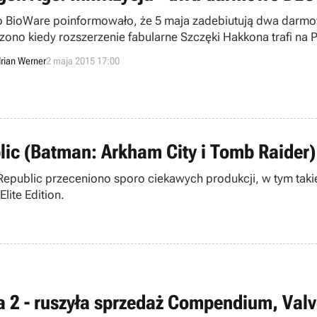
o BioWare poinformowało, że 5 maja zadebiutują dwa darmow
zono kiedy rozszerzenie fabularne Szczęki Hakkona trafi na Pl
rian Werner
2 maja 2015 17:00
c (Batman: Arkham City i Tomb Raider)
public przeceniono sporo ciekawych produkcji, w tym takie 
lite Edition.
a 2 - ruszyła sprzedaż Compendium, Valv