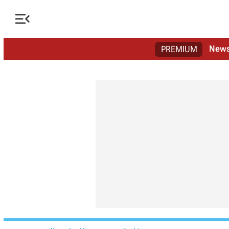

New
PREMIUM