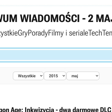
UM WIADOMOŚCI - 2 MA
ystkie
Gry
Porady
Filmy i seriale
Tech
Te
gon Age: Inkwizycja - dwa darmowe DLC 