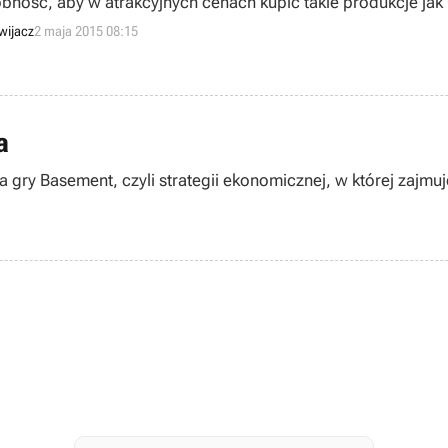
bność, aby w atrakcyjnych cenach kupić takie produkcje jak C
's Splinter Cell: Blacklist.
wijacz
2 maja 2015 08:15
a
 gry Basement, czyli strategii ekonomicznej, w której zajmu