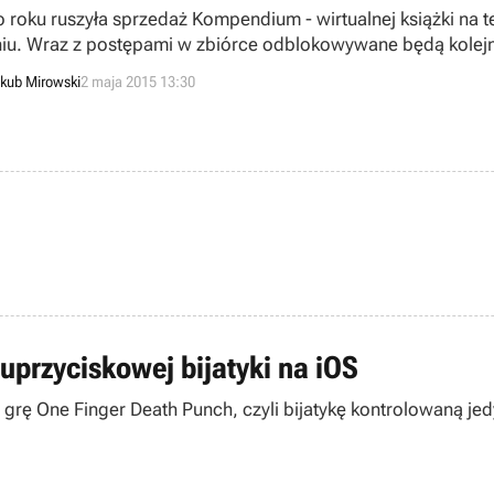
o roku ruszyła sprzedaż Kompendium - wirtualnej książki na 
niu. Wraz z postępami w zbiórce odblokowywane będą kolejn
kub Mirowski
2 maja 2015 13:30
uprzyciskowej bijatyki na iOS
S grę One Finger Death Punch, czyli bijatykę kontrolowaną j