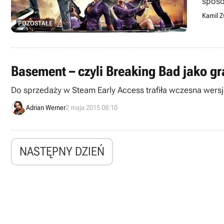
sposo
Clancy
Kamil Z
POZOSTAŁE
Basement – czyli Breaking Bad jako gr
Do sprzedaży w Steam Early Access trafiła wczesna wersja
Adrian Werner
2 maja 2015 08:10
NASTĘPNY DZIEŃ