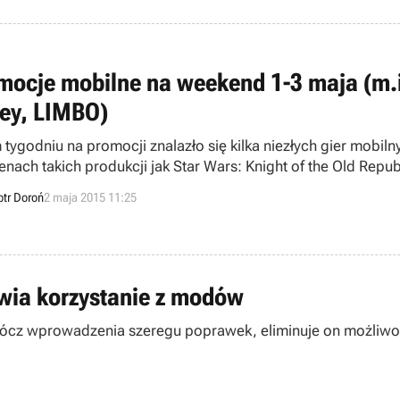
mocje mobilne na weekend 1-3 maja (m.
ley, LIMBO)
 tygodniu na promocji znalazło się kilka niezłych gier mobil
enach takich produkcji jak Star Wars: Knight of the Old Rep
wrun, Motorsport Manager i Terraria.
otr Doroń
2 maja 2015 11:25
wia korzystanie z modów
rócz wprowadzenia szeregu poprawek, eliminuje on możliwość