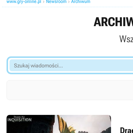
www.gry-online.pl
Newsroom
Archiwum


ARCHIW
Wsz
Szukaj
wiadomości...
Dra