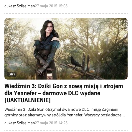
zawartości w Counter-Strike: Global Offensive. Witajcie w wieściach
Łukasz Szliselman
27 maja 2015 15:05
ze świata - codziennej porcji krótkich wiadomości.
GRY
Wiedźmin 3: Dziki Gon z nową misją i strojem
dla Yennefer – darmowe DLC wydane
[UAKTUALNIENIE]
Wiedźmin 3: Dziki Gon otrzymał dwa nowe DLC: misję Zaginieni
górnicy oraz alternatywny strój dla Yennefer. Wszyscy posiadacze
gry mogą je pobrać zupełnie za darmo.
Łukasz Szliselman
27 maja 2015 14:25