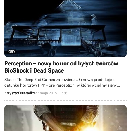
GRY
Perception – nowy horror od byłych twórców
BioShock i Dead Space
Studio The Deep End Games zapowiedziało nową produkcję z
gatunku horrorów FPP – grę Perception, w której wcielimy się w
postać niewidomej kobiety, Cassie. Producenci zainicjowali
Krzysztof Nieradko
27 maja 2015 11:36
crowdfundingową zbiórkę pieniędzy w serwisie Kickstarter, w
ramach której planują uzbierać co najmniej 150 tysięcy dolarów.