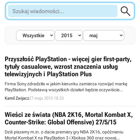

Szukaj
wiadomości...
Przyszłość PlayStation - więcej gier first-party,
tytuły casualowe, wzrost znaczenia usług
telewizyjnych i PlayStation Plus
Firma Sony zdradziła w jakim kierunku zamierza rozwijać markę
PlayStation. Podstawą wszystkich działań będzie oczywiście
niesamowicie popularne PlayStation 4, które doczeka się większej
Kamil Zwijacz
27 maja 2015 18:33
ilości gier (zarówno tych dla wymagających graczy, jak i dla casuali),
bogatszej oferty PlayStation Plus oraz rozwoju usług telewizyjnych i
muzycznych.
Wieści ze świata (NBA 2K16, Mortal Kombat X,
Counter-Strike: Global Offensive) 27/5/15
Dziś piszemy m.in. o dacie premiery gry NBA 2K16, opóźnieniu
Mortal Kombat X na PlayStation 3 i Xboksa 360 oraz nowej