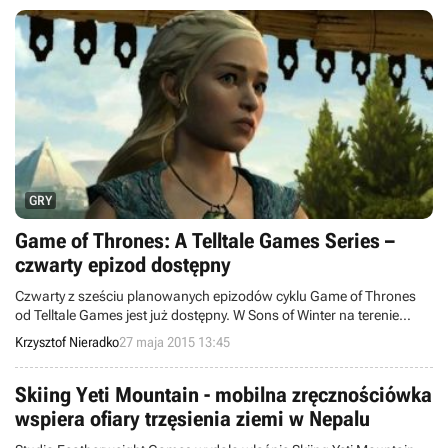
GRY
Game of Thrones: A Telltale Games Series –
czwarty epizod dostępny
Czwarty z sześciu planowanych epizodów cyklu Game of Thrones
od Telltale Games jest już dostępny. W Sons of Winter na terenie
Europy mogą zagrać na razie jedynie posiadacze pecetów – wkrótce
Krzysztof Nieradko
27 maja 2015 13:45
produkcja ukaże się również na pozostałych platformach. Co więcej,
okazuje się, że wspomniany deweloper nawiązał ścisłą współpracę
z platformą GOG.com.
Skiing Yeti Mountain - mobilna zręcznościówka
wspiera ofiary trzęsienia ziemi w Nepalu