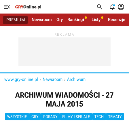




Newsroom
Gry
Rankingi
Listy
Recenzje
PREMIUM
www.gry-online.pl
Newsroom
Archiwum


ARCHIWUM WIADOMOŚCI - 27
MAJA 2015
WSZYSTKIE
GRY
PORADY
FILMY I SERIALE
TECH
TEMATY