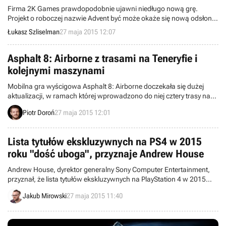
Firma 2K Games prawdopodobnie ujawni niedługo nową grę.
Projekt o roboczej nazwie Advent być może okaże się nową odsłoną
serii XCOM, jak wnioskują fani na podstawie grafik koncepcyjnych
Łukasz Szliselman
27 maja 2015 12:07
opublikowanych przez wydawcę.
Asphalt 8: Airborne z trasami na Teneryfie i
kolejnymi maszynami
Mobilna gra wyścigowa Asphalt 8: Airborne doczekała się dużej
aktualizacji, w ramach której wprowadzono do niej cztery trasy na
Teneryfie oraz kolejne samochody, w tym Lamborghini Aventador.
Piotr Doroń
27 maja 2015 12:01
Firma Gameloft zwiększyła też limit graczy online do dwunastu.
Lista tytułów ekskluzywnych na PS4 w 2015
roku "dość uboga", przyznaje Andrew House
Andrew House, dyrektor generalny Sony Computer Entertainment,
przyznał, że lista tytułów ekskluzywnych na PlayStation 4 w 2015
roku jest dość skąpa. W dużej mierze jest to spowodowane
Jakub Mirowski
27 maja 2015 11:40
przesunięciem Uncharted 4: A Thief's End.