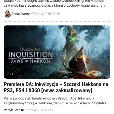
Studio Featherweight Games wydało właśnie Skiing Yeti Mountain,
czyli mobilną zręcznościówkę, z której przychody wspierają ofiary
niedawnego trzęsienia ziemi w Nepalu.
Adrian Werner
27 maja 2015 13:26
GRY
Premiera DA: Inkwizycja – Szczęki Hakkona na
PS3, PS4 i X360 [news zaktualizowany]
Pierwszy dodatek fabularny do gry Dragon Age: Inkwizycja,
zatytułowany Szczęki Hakkona, debiutuje na konsolach PlayStation
3, PlayStation 4 oraz Xbox 360. Gracze europejscy będą mogli
Patryk Greniuk
27 maja 2015 12:26
pobrać rozszerzenie jeszcze dzisiaj.