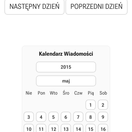
NASTĘPNY DZIEŃ
POPRZEDNI DZIEŃ
Kalendarz Wiadomości
2015
maj
Nie
Pon
Wto
Śro
Czw
Pią
Sob
1
2
3
4
5
6
7
8
9
10
11
12
13
14
15
16