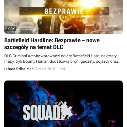
GRY
Battlefield Hardline: Bezprawie – nowe
szczegóły na temat DLC
DLC Criminal Activity wprowadzi do gry Battlefield Hardline cztery
mapy, tryb Bounty Hunter, dodatkową broń, gadżety, pojazdy oraz
maski zwierzęce rodem z Hotline Miami. Zobacz nowy zwiastun
Łukasz Szliselman
27 maja 2015 11:24
ukazujący zawartość pakietu.