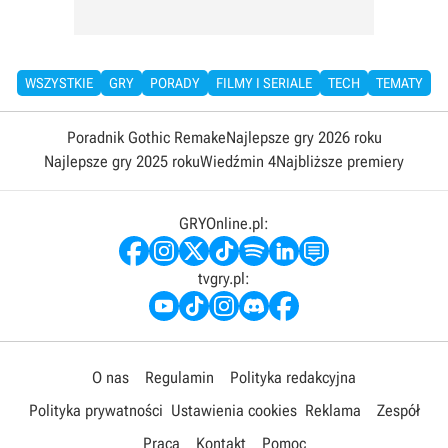
WSZYSTKIE
GRY
PORADY
FILMY I SERIALE
TECH
TEMATY
Poradnik Gothic Remake
Najlepsze gry 2026 roku
Najlepsze gry 2025 roku
Wiedźmin 4
Najbliższe premiery
GRYOnline.pl:
tvgry.pl:
O nas
Regulamin
Polityka redakcyjna
Polityka prywatności
Ustawienia cookies
Reklama
Zespół
Praca
Kontakt
Pomoc