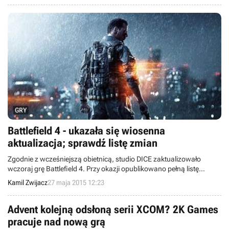
GRY
Battlefield 4 - ukazała się wiosenna
aktualizacja; sprawdź listę zmian
Zgodnie z wcześniejszą obietnicą, studio DICE zaktualizowało
wczoraj grę Battlefield 4. Przy okazji opublikowano pełną listę
zmian, która jest dość spora, gdyż oprócz trybu Gun Master, nowych
Kamil Zwijacz
27 maja 2015 12:23
broni i zmienionego balansu, pojawił się szereg innych nowinek.
Advent kolejną odsłoną serii XCOM? 2K Games
pracuje nad nową grą