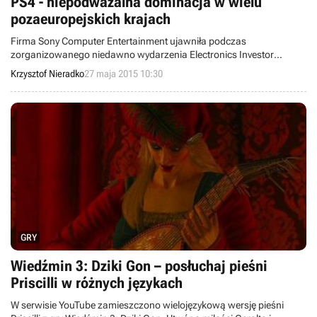
PS4 - niepodważalna dominacja w wielu
pozaeuropejskich krajach
Firma Sony Computer Entertainment ujawniła podczas
zorganizowanego niedawno wydarzenia Electronics Investor
Relations Day 2015 interesującą informację na temat poziomu
Krzysztof Nieradko
27 maja 2015 10:30
sprzedaży PlayStation 4. Okazuje się, że najnowsza konsola
japońskiego giganta w wielu krajach poza Europą ma prawie 80-
procentowy udział na rynku sprzętu obecnej generacji.
GRY
Wiedźmin 3: Dziki Gon – posłuchaj pieśni
Priscilli w różnych językach
W serwisie YouTube zamieszczono wielojęzykową wersję pieśni