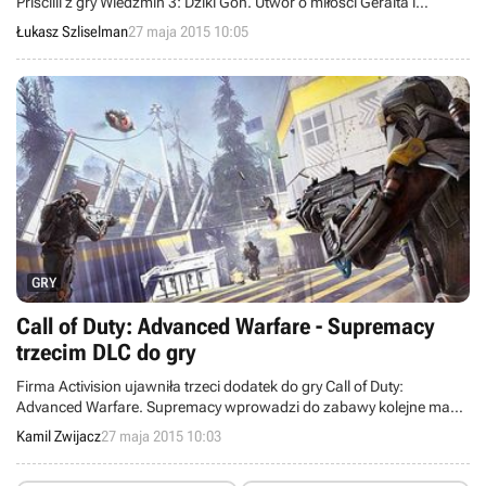
Priscilli z gry Wiedźmin 3: Dziki Gon. Utwór o miłości Geralta i
Yennefer nagrano w siedmiu językach: polskim, angielskim,
Łukasz Szliselman
27 maja 2015 10:05
niemieckim, japońskim, francuskim, portugalskim i rosyjskim.
GRY
Call of Duty: Advanced Warfare - Supremacy
trzecim DLC do gry
Firma Activision ujawniła trzeci dodatek do gry Call of Duty:
Advanced Warfare. Supremacy wprowadzi do zabawy kolejne mapy
oraz nowy odcinek do trybu Exo Zombies i ukaże się 2 czerwca na
Kamil Zwijacz
27 maja 2015 10:03
konsolach Xbox.