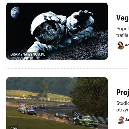
Vega
Popul
trafi
Ad
GRAMYNAWYNOS.PL
Pro
Studi
otrzy
Ja
GRY