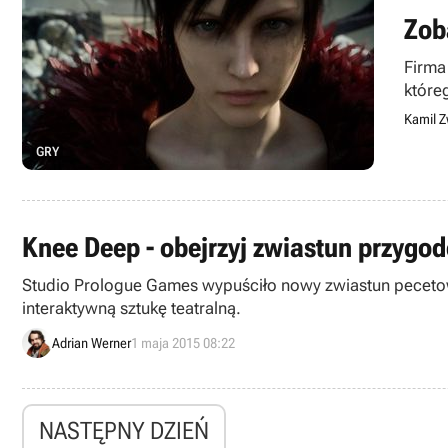
Zob
Firma
które
Kamil Z
GRY
Knee Deep - obejrzyj zwiastun przygod
Studio Prologue Games wypuściło nowy zwiastun pecetow
interaktywną sztukę teatralną.
Adrian Werner
1 maja 2015 08:22
NASTĘPNY DZIEŃ