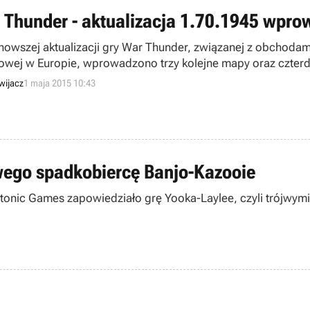
 Thunder - aktualizacja 1.70.1945 wpro
nowszej aktualizacji gry War Thunder, związanej z obchodami
owej w Europie, wprowadzono trzy kolejne mapy oraz czterdz
wijacz
1 maja 2015 10:43
wego spadkobiercę Banjo-Kazooie
aytonic Games zapowiedziało grę Yooka-Laylee, czyli trójw