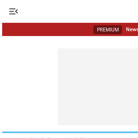

New
PREMIUM