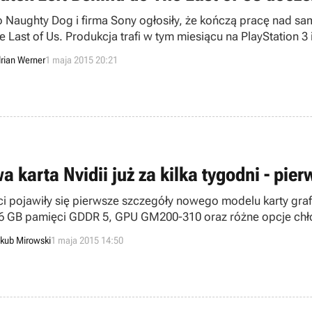
o Naughty Dog i firma Sony ogłosiły, że kończą pracę nad sa
 Last of Us. Produkcja trafi w tym miesiącu na PlayStation 3 i
rian Werner
1 maja 2015 20:21
a karta Nvidii już za kilka tygodni - pie
ci pojawiły się pierwsze szczegóły nowego modelu karty graf
 6 GB pamięci GDDR 5, GPU GM200-310 oraz różne opcje chł
kub Mirowski
1 maja 2015 14:50