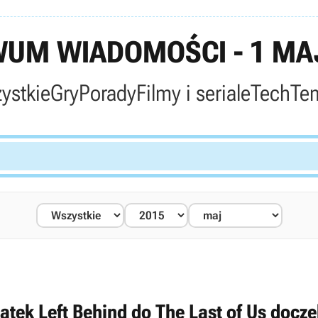
UM WIADOMOŚCI - 1 MA
ystkie
Gry
Porady
Filmy i seriale
Tech
Te
atek Left Behind do The Last of Us docze