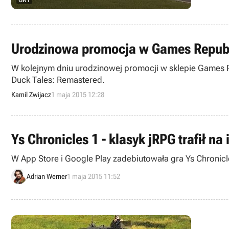
Urodzinowa promocja w Games Republic
W kolejnym dniu urodzinowej promocji w sklepie Games Re
Duck Tales: Remastered.
Kamil Zwijacz
1 maja 2015 12:28
Ys Chronicles 1 - klasyk jRPG trafił na
W App Store i Google Play zadebiutowała gra Ys Chronicle
Adrian Werner
1 maja 2015 11:52