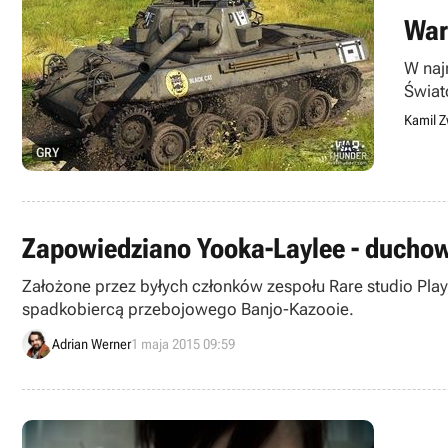
War
W naj
Świat
Kamil Z
GRY
Zapowiedziano Yooka-Laylee - ducho
Założone przez byłych członków zespołu Rare studio Pl
spadkobiercą przebojowego Banjo-Kazooie.
Adrian Werner
1 maja 2015 09:59