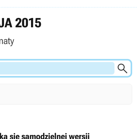
JA 2015
maty

ka się samodzielnej wersji