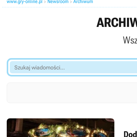
www.gry-online.pl
Newsroom
Archiwum


ARCHIW
Wsz
Szukaj
wiadomości...
Dod