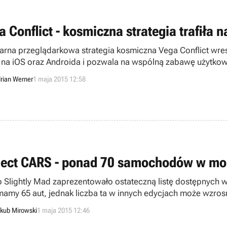
 Conflict - kosmiczna strategia trafiła n
arna przeglądarkowa strategia kosmiczna Vega Conflict wres
ła na iOS oraz Androida i pozwala na wspólną zabawę użytko
rian Werner
1 maja 2015 12:58
ject CARS - ponad 70 samochodów w mo
o Slightly Mad zaprezentowało ostateczną listę dostępnyc
mamy 65 aut, jednak liczba ta w innych edycjach może wzros
kub Mirowski
1 maja 2015 12:46