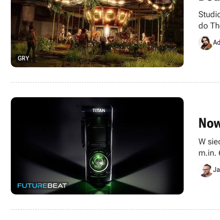
Studi
do The
Ad
GRY
Now
W sie
m.in.
Ja