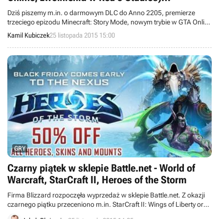
25/11/2015
Dziś piszemy m.in. o darmowym DLC do Anno 2205, premierze
trzeciego epizodu Minecraft: Story Mode, nowym trybie w GTA Online
i zwolnieniach w Red 5 Studios. Witajcie w wieściach ze świata –
Kamil Kubiczek
25 listopada 2015 15:00
codziennej porcji krótkich wiadomości.
GRY
Czarny piątek w sklepie Battle.net - World of
Warcraft, StarCraft II, Heroes of the Storm
Firma Blizzard rozpoczęła wyprzedaż w sklepie Battle.net. Z okazji
czarnego piątku przeceniono m.in. StarCraft II: Wings of Liberty oraz
World of Warcraft, jak również zawartość dodatkową dla gry Heroes