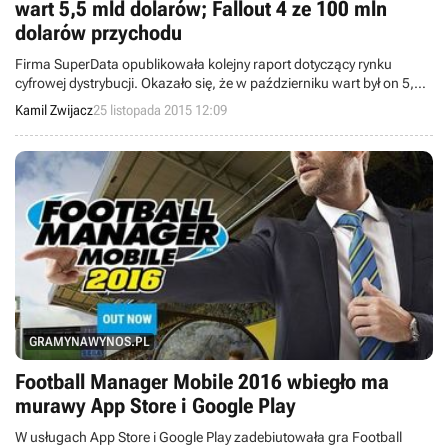
wart 5,5 mld dolarów; Fallout 4 ze 100 mln
dolarów przychodu
Firma SuperData opublikowała kolejny raport dotyczący rynku
cyfrowej dystrybucji. Okazało się, że w październiku wart był on 5,5
miliarda dolarów, a Fallout 4 wygenerował w pierwszych dniach
Kamil Zwijacz
25 listopada 2015 12:09
sprzedaży 100 milionów dolarów, z czego większość na PC-tach.
GRAMYNAWYNOS.PL
Football Manager Mobile 2016 wbiegło ma
murawy App Store i Google Play
W usługach App Store i Google Play zadebiutowała gra Football