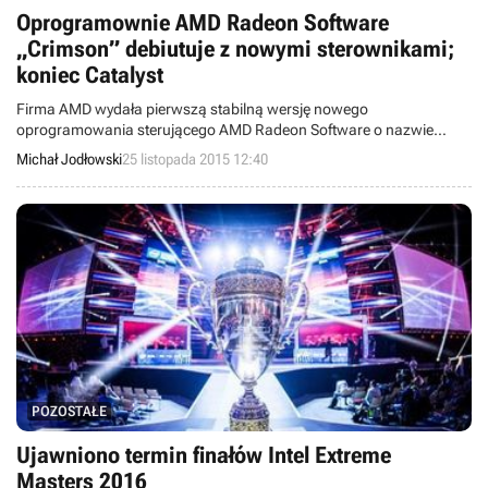
Oprogramownie AMD Radeon Software
„Crimson” debiutuje z nowymi sterownikami;
koniec Catalyst
Firma AMD wydała pierwszą stabilną wersję nowego
oprogramowania sterującego AMD Radeon Software o nazwie
kodowej „Crimson”. Tym samym AMD Catalyst odchodzi do lamusa,
Michał Jodłowski
25 listopada 2015 12:40
a część układów graficznych Radeon przestaje być dalej wspierana
kolejnymi wersjami sterowników.
POZOSTAŁE
Ujawniono termin finałów Intel Extreme
Masters 2016