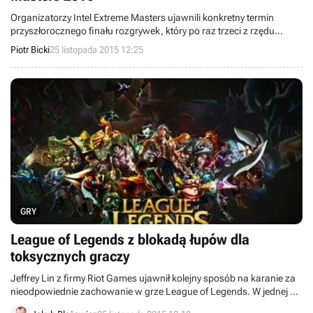
Organizatorzy Intel Extreme Masters ujawnili konkretny termin
przyszłorocznego finału rozgrywek, który po raz trzeci z rzędu
odbędzie się w katowickim Spodku. Zmagania najlepszych
Piotr Bicki
25 listopada 2015 12:25
zawodowych graczy na świecie będzie można obserwować w
dniach 4-8 marca.
GRY
League of Legends z blokadą łupów dla
toksycznych graczy
Jeffrey Lin z firmy Riot Games ujawnił kolejny sposób na karanie za
nieodpowiednie zachowanie w grze League of Legends. W jednej z
wielu przyszłorocznych aktualizacji twórcy zablokują wypadanie