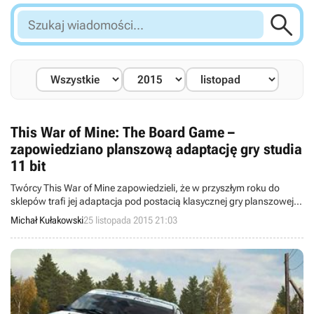

Szukaj
wiadomości...
This War of Mine: The Board Game –
zapowiedziano planszową adaptację gry studia
11 bit
Twórcy This War of Mine zapowiedzieli, że w przyszłym roku do
sklepów trafi jej adaptacja pod postacią klasycznej gry planszowej.
This War of Mine: The Board Game oferować będzie rozgrywkę dla
Michał Kułakowski
25 listopada 2015 21:03
maksymalnie sześciu osób, a za jej powstanie odpowiadają
projektanci gier takich jak Neuroshima Hex, Earthcore: Shattered
Elements i Neuroshima RPG.