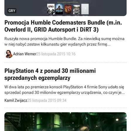
GRY
Promocja Humble Codemasters Bundle (m.in.
Overlord II, GRID Autorsport i DiRT 3)
Ruszyła nowa promocja Humble Bundle. Za niewielką sumę można
w niej nabyć zestaw kilkunastu gier wydanych przez firmę
Codemasters, w tym odsłony takich cykli jak GRID, Overlord, DiRT i
Adrian Werner
25 listopada 2015 10:16
Operation Flashpoint.
PlayStation 4 z ponad 30 milionami
sprzedanych egzemplarzy
W dwa lata po premierze konsoli PlayStation 4 firmie Sony udało się
sprzedać ponad 30 milionów egzemplarzy urządzenia, co czyni je
najszybciej rozchodzącą się konsolą z rodziny PlayStation.
Kamil Zwijacz
25 listopada 2015 09:34