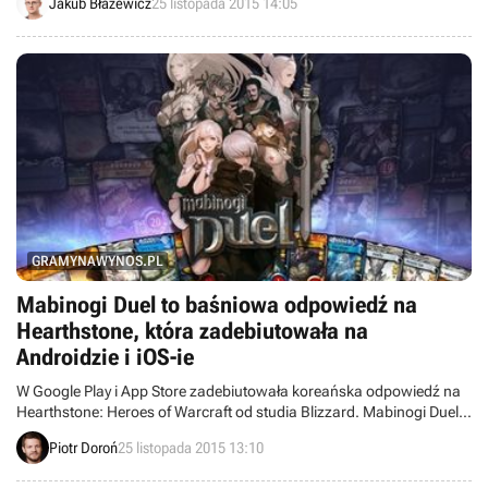
Jakub Błażewicz
25 listopada 2015 14:05
of the Storm.
GRAMYNAWYNOS.PL
Mabinogi Duel to baśniowa odpowiedź na
Hearthstone, która zadebiutowała na
Androidzie i iOS-ie
W Google Play i App Store zadebiutowała koreańska odpowiedź na
Hearthstone: Heroes of Warcraft od studia Blizzard. Mabinogi Duel
to karcianka fantasy, w której odwiedzamy realia znane z
Piotr Doroń
25 listopada 2015 13:10
pecetowego MMORPG-a Mabinogi.