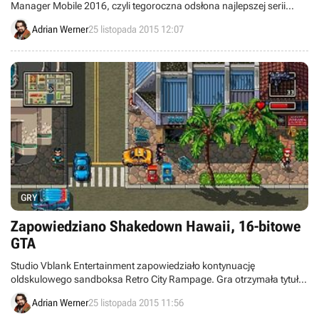
Manager Mobile 2016, czyli tegoroczna odsłona najlepszej serii
piłkarskich menadżerów.
Adrian Werner
25 listopada 2015 12:07
GRY
Zapowiedziano Shakedown Hawaii, 16-bitowe
GTA
Studio Vblank Entertainment zapowiedziało kontynuację
oldskulowego sandboksa Retro City Rampage. Gra otrzymała tytuł
Shakedown Hawaii i można ją w uproszczeniu opisać jako 16-
Adrian Werner
25 listopada 2015 11:56
bitowe Grand Theft Auto.