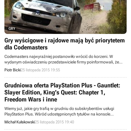
GRY
Gry wyścigowe i rajdowe mają być priorytetem
dla Codemasters
Codemasters najwyraźniej postanowiło wrócić do korzeni. W
wydanym oświadczeniu przedstawiciele firmy poinformowali, że
spółka zamierza skoncentrować się na produkcji gier rajdowych i
Piotr Bicki
25 listopada 2015 19:55
wyścigowych, jednocześnie zamykając studio odpowiedzialne za
mobilną karciankę Battle Decks.
Grudniowa oferta PlayStation Plus - Gauntlet:
Slayer Edition, King’s Quest: Chapter 1,
Freedom Wars i inne
Wiemy już, jakie gry trafią w grudniu do subskrybentów usługi
PlayStation Plus. Wśród udostępnionych tytułów na konsole
PlayStation 4, PlayStation 3 i PS Vita znalazły się produkcje takie jak
Michał Kułakowski
25 listopada 2015 19:40
Gauntlet: Slayer Edition, King’s Quest: Chapter 1 oraz Freedom
Wars.