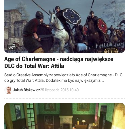
GRY
Age of Charlemagne - nadciąga największe
DLC do Total War: Attila
Studio Creative Assembly zapowiedziało Age of Charlemagne - DLC
do gry Total War: Attila. Dodatek ma być największym z
dotychczasowym i wprowadzi sporo zawartości oraz istotne zmiany
Jakub Błażewicz
25 listopada 2015 10:40
w mechanizmach rozgrywki.