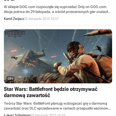
W sklepie GOG.com rozpoczęła się wyprzedaż Only on GOG.com.
Akcja potrwa do 29 listopada, a wśród przecenionych gier znalazł
się m.in. Wiedźmin 3: Dziki Gon, którego kupicie za około 85 zł.
Kamil Zwijacz
25 listopada 2015 10:57
GRY
Star Wars: Battlefront będzie otrzymywać
darmową zawartość
Twórcy Star Wars: Battlefront planują wzbogacać grę o darmową
zawartość oraz DLC sprzedawane w ramach przepustki sezonowej.
Pierwszym bezpłatnym dodatkiem ma być Bitwa o Jakku. Zaoferuje
Łukasz Szliselman
25 listopada 2015 10:53