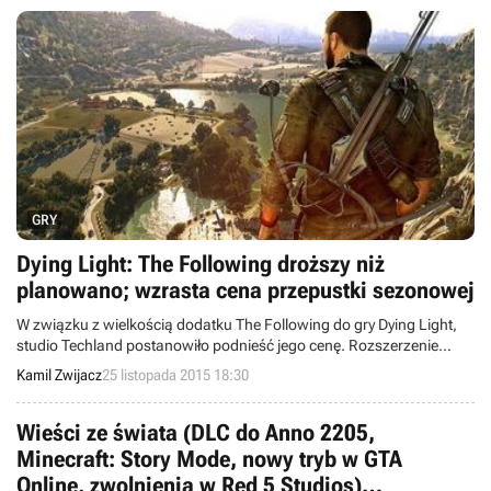
GRY
Dying Light: The Following droższy niż
planowano; wzrasta cena przepustki sezonowej
W związku z wielkością dodatku The Following do gry Dying Light,
studio Techland postanowiło podnieść jego cenę. Rozszerzenie
kosztować ma 79,90 zł, a z racji, że wejdzie w skład season passa,
Kamil Zwijacz
25 listopada 2015 18:30
to i on wkrótce zdrożeje - do 99,90 zł. Do 8 grudnia przepustkę
można jednak nabyć dużo taniej.
Wieści ze świata (DLC do Anno 2205,
Minecraft: Story Mode, nowy tryb w GTA
Online, zwolnienia w Red 5 Studios)