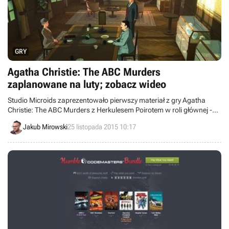
GRY
Agatha Christie: The ABC Murders
zaplanowane na luty; zobacz wideo
Studio Microids zaprezentowało pierwszy materiał z gry Agatha
Christie: The ABC Murders z Herkulesem Poirotem w roli głównej -
opublikowano krótkie fragmenty rozgrywki oraz rozmowy z
Jakub Mirowski
25 listopada 2015 10:17
deweloperami. Produkcja ukaże się w lutym przyszłego roku na PC,
Macu, PS4 oraz XONE.