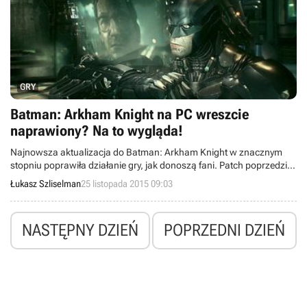
GRY
Batman: Arkham Knight na PC wreszcie
naprawiony? Na to wygląda!
Najnowsza aktualizacja do Batman: Arkham Knight w znacznym
stopniu poprawiła działanie gry, jak donoszą fani. Patch poprzedził
listopadową falę pakietów DLC, które da się już znaleźć na Steamie.
Łukasz Szliselman
25 listopada 2015 09:03
NASTĘPNY DZIEŃ
POPRZEDNI DZIEŃ