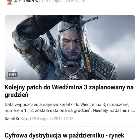
Jakub Błażewicz
25 listopada 2015 12:18
łupów dla toksycznych graczy.
GRY
Kolejny patch do Wiedźmina 3 zaplanowany na
grudzień
Data wypuszczenia najnowszej łatki do Wiedźmina 3, oznaczonej
numerem 1.12, została ustalona na grudzień. Niestety, nadal nic nie
wiadomo na temat potencjalnego wsparcia dla biblioteki DirectX 12.
Kamil Kubiczek
25 listopada 2015 12:18
Cyfrowa dystrybucja w październiku - rynek