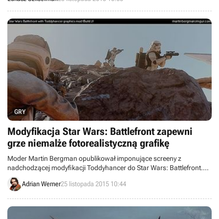
ona dwie mapy oraz tryb Punkt zwrotny.
GRY
Modyfikacja Star Wars: Battlefront zapewni
grze niemalże fotorealistyczną grafikę
Moder Martin Bergman opublikował imponujące screeny z
nadchodzącej modyfikacji Toddyhancer do Star Wars: Battlefront.
Celem projektu jest zwiększenie realizmu grafiki i wzmocnienie jej
Adrian Werner
25 listopada 2015 10:44
filmowego klimatu.