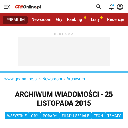




Newsroom
Gry
Rankingi
Listy
Recenzje
PREMIUM
www.gry-online.pl
Newsroom
Archiwum


ARCHIWUM WIADOMOŚCI - 25
LISTOPADA 2015
WSZYSTKIE
GRY
PORADY
FILMY I SERIALE
TECH
TEMATY