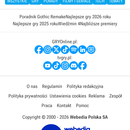
WSZYSTKIE
GRY
PORADY
FILMY I SERIALE
TECH
TEMATY
Poradnik Gothic Remake
Najlepsze gry 2026 roku
Najlepsze gry 2025 roku
Wiedźmin 4
Najbliższe premiery
GRYOnline.pl:
tvgry.pl:
O nas
Regulamin
Polityka redakcyjna
Polityka prywatności
Ustawienia cookies
Reklama
Zespół
Praca
Kontakt
Pomoc
Copyright © 2000 -
2026
Webedia Polska SA