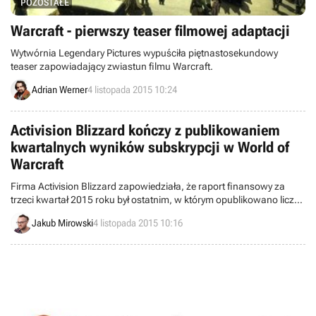
POZOSTAŁE
Warcraft - pierwszy teaser filmowej adaptacji
Wytwórnia Legendary Pictures wypuściła piętnastosekundowy
teaser zapowiadający zwiastun filmu Warcraft.
Adrian Werner
4 listopada 2015 10:24
Activision Blizzard kończy z publikowaniem
kwartalnych wyników subskrypcji w World of
Warcraft
Firma Activision Blizzard zapowiedziała, że raport finansowy za
trzeci kwartał 2015 roku był ostatnim, w którym opublikowano liczbę
subskrybentów gry World of Warcraft. Według przedstawicieli
Jakub Mirowski
4 listopada 2015 10:16
korporacji przestała być ona wiarygodnym wyznacznikiem
popularności tytułu.