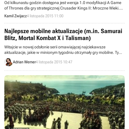
Od kilkunastu godzin dostępna jest wersja 1.0 modyfikacji A Game
of Thrones dla gry strategicznej Crusader Kings II: Mroczne Wieki.
Mod wprowadza do zabawy przede wszystkim świat wykreowany
Kamil Zwijacz
4 listopada 2015 11:00
przez George’a R. R. Martina w serii powieści Pieśń lodu i ognia, ale
nie tylko.
Najlepsze mobilne aktualizacje (m.in. Samurai
Blitz, Mortal Kombat X i Talisman)
Witajcie w nowej odsłonie serii omawiającej najciekawsze
aktualizacje, jakie w minionym tygodniu otrzymały gry mobilne. Tym
razem polecamy wypróbowanie łatek do takich tytułów jak Lightning
Adrian Werner
4 listopada 2015 10:47
Fighter 2, Mortal Kombat X, Pocket Mine 2, Talisman i Samurai Blitz.