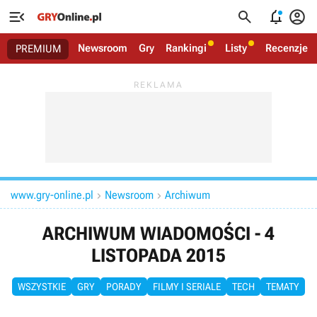




Newsroom
Gry
Rankingi
Listy
Recenzje
PREMIUM
www.gry-online.pl
Newsroom
Archiwum


ARCHIWUM WIADOMOŚCI - 4
LISTOPADA 2015
WSZYSTKIE
GRY
PORADY
FILMY I SERIALE
TECH
TEMATY