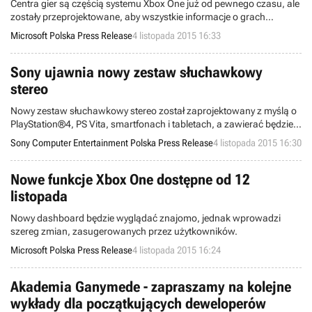
Centra gier są częścią systemu Xbox One już od pewnego czasu, ale
zostały przeprojektowane, aby wszystkie informacje o grach
znajdowały się w jednym miejscu. Na początek, nasze nowe huby
Microsoft Polska Press Release
4 listopada 2015 16:33
gry są zawsze w zasięgu ręki: na liście ostatnio uruchamianych.
Sony ujawnia nowy zestaw słuchawkowy
stereo
Nowy zestaw słuchawkowy stereo został zaprojektowany z myślą o
PlayStation®4, PS Vita, smartfonach i tabletach, a zawierać będzie
technologię wyciszania hałasu AudioShield oraz wbudowany
Sony Computer Entertainment Polska Press Release
4 listopada 2015 16:30
mikrofon.
Nowe funkcje Xbox One dostępne od 12
listopada
Nowy dashboard będzie wyglądać znajomo, jednak wprowadzi
szereg zmian, zasugerowanych przez użytkowników.
Microsoft Polska Press Release
4 listopada 2015 16:24
Akademia Ganymede - zapraszamy na kolejne
wykłady dla początkujących deweloperów