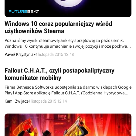
Windows 10 coraz popularniejszy wśród
użytkowników Steama
Poznaliśmy wyniki steamowej ankiety sprzętowej za październik.
Windows 10 kontynuuje umacnianie swojej pozycji i może pochwalić
się wzrostem o niemal 3 punkty procentowe w porównaniu z
Paweł Krzystyniak
4 listopada 2015 12:48
poprzednim miesiącem.
Fallout C.H.A.T., czyli postapokaliptyczny
komunikator mobilny
Firma Bethesda Softworks udostępniła za darmo w sklepach Google
Play i App Store aplikację Fallout C.H.A.T. (Codzienna Hybrydowa
Aplikacja Telekomunikacyjna), która pozwoli urozmaicić pisane
Kamil Zwijacz
4 listopada 2015 12:14
przez Was wiadomości m.in. o falloutowe gify.