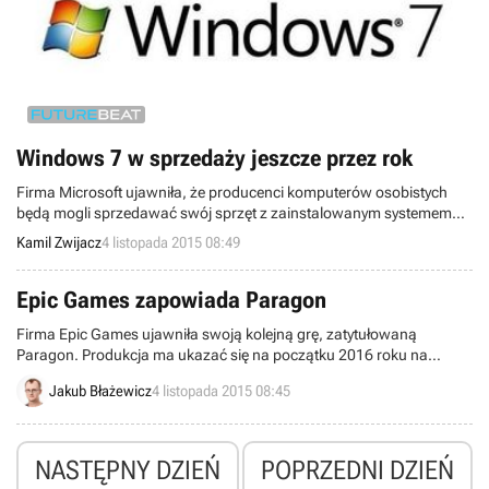
Windows 7 w sprzedaży jeszcze przez rok
Firma Microsoft ujawniła, że producenci komputerów osobistych
będą mogli sprzedawać swój sprzęt z zainstalowanym systemem
operacyjnym Windows 7 Professional do 31 października 2016 roku.
Kamil Zwijacz
4 listopada 2015 08:49
Epic Games zapowiada Paragon
Firma Epic Games ujawniła swoją kolejną grę, zatytułowaną
Paragon. Produkcja ma ukazać się na początku 2016 roku na
komputery PC.
Jakub Błażewicz
4 listopada 2015 08:45
NASTĘPNY DZIEŃ
POPRZEDNI DZIEŃ