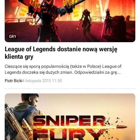
GRY
League of Legends dostanie nową wersję
klienta gry
Cieszące się sporą popularnością (także w Polsce) League of
Legends doczeka się dużych zmian. Odpowiedzialni za grę
deweloperzy ze studia Riot Games poinformowali, że pracują nad
Piotr Bicki
4 listopada 2015 11:50
zmodyfikowanym klientem produkcji, który ma opierać się na nowej
technologii.