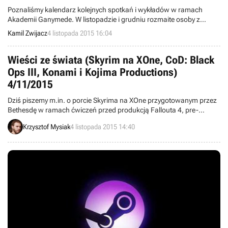
Poznaliśmy kalendarz kolejnych spotkań i wykładów w ramach
Akademii Ganymede. W listopadzie i grudniu rozmaite osoby z
branży gier wideo omawiać będą przede wszystkim kwestie
Kamil Zwijacz
4 listopada 2015 16:04
związane ze współpracą deweloperów z mediami.
Wieści ze świata (Skyrim na XOne, CoD: Black
Ops III, Konami i Kojima Productions)
4/11/2015
Dziś piszemy m.in. o porcie Skyrima na XOne przygotowanym przez
Bethesdę w ramach ćwiczeń przed produkcją Fallouta 4, pre-
loadzie Call of Duty: Black Ops III na PC oraz o oficjalnym
Krzysztof Mysiak
4 listopada 2015 14:40
potwierdzeniu zamknięcia Kojima Productions w Los Angeles przez
Konami. Witajcie w wieściach ze świata – codziennej porcji krótkich
wiadomości.