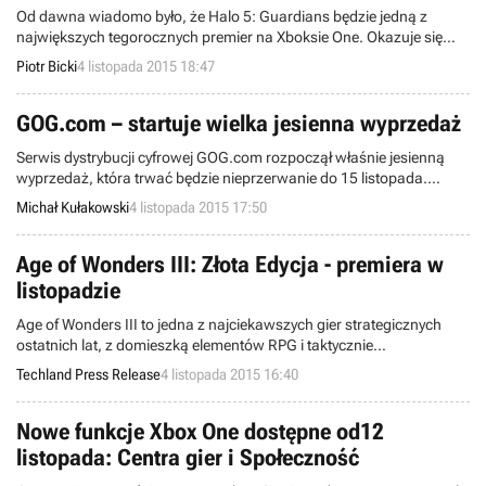
Od dawna wiadomo było, że Halo 5: Guardians będzie jedną z
największych tegorocznych premier na Xboksie One. Okazuje się
jednak, że „piątka”, która ukazała się w ubiegłym tygodniu, zaliczyła
Piotr Bicki
4 listopada 2015 18:47
najlepszy debiut w historii cyklu i na razie jest najszybciej
sprzedającą się odsłoną serii.
GOG.com – startuje wielka jesienna wyprzedaż
Serwis dystrybucji cyfrowej GOG.com rozpoczął właśnie jesienną
wyprzedaż, która trwać będzie nieprzerwanie do 15 listopada.
Codziennie w ofercie pojawią się nowe przecenione gry oraz
Michał Kułakowski
4 listopada 2015 17:50
zestawy największych hitów.
Age of Wonders III: Złota Edycja - premiera w
listopadzie
Age of Wonders III to jedna z najciekawszych gier strategicznych
ostatnich lat, z domieszką elementów RPG i taktycznie
rozgrywanymi bitwami.
Techland Press Release
4 listopada 2015 16:40
Nowe funkcje Xbox One dostępne od12
listopada: Centra gier i Społeczność