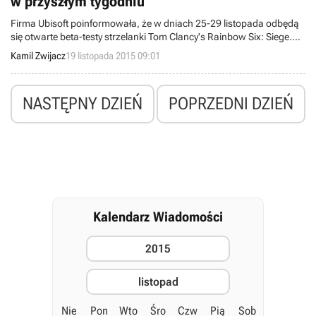
w przyszłym tygodniu
Firma Ubisoft poinformowała, że w dniach 25-29 listopada odbędą
się otwarte beta-testy strzelanki Tom Clancy's Rainbow Six: Siege.
Możliwość sprawdzenia produkcji przed jej premierą otrzymają
Kamil Zwijacz
19 listopada 2015 09:01
użytkownicy konsol PlayStation 4 i Xbox One oraz komputerów PC.
NASTĘPNY DZIEŃ
POPRZEDNI DZIEŃ
Kalendarz Wiadomości
2015
listopad
Nie
Pon
Wto
Śro
Czw
Pią
Sob