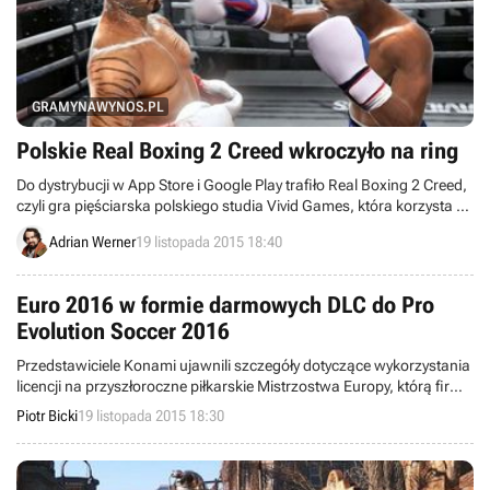
GRAMYNAWYNOS.PL
Polskie Real Boxing 2 Creed wkroczyło na ring
Do dystrybucji w App Store i Google Play trafiło Real Boxing 2 Creed,
czyli gra pięściarska polskiego studia Vivid Games, która korzysta z
licencji spin-offa filmowego cyklu Rocky.
Adrian Werner
19 listopada 2015 18:40
Euro 2016 w formie darmowych DLC do Pro
Evolution Soccer 2016
Przedstawiciele Konami ujawnili szczegóły dotyczące wykorzystania
licencji na przyszłoroczne piłkarskie Mistrzostwa Europy, którą firma
zdobyła w sierpniu. Zamiast zupełnie nowej gry otrzymamy pakiet
Piotr Bicki
19 listopada 2015 18:30
dodatków do Pro Evolution Soccer 2016, które będą dostępne za
darmo.