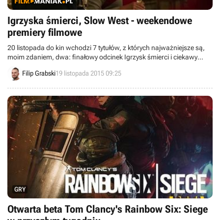
Igrzyska śmierci, Slow West - weekendowe
premiery filmowe
20 listopada do kin wchodzi 7 tytułów, z których najważniejsze są,
moim zdaniem, dwa: finałowy odcinek Igrzysk śmierci i ciekawy
western Slow West z Michaelem Fassbenderem (to jeden z jego 3
Filip Grabski
19 listopada 2015 09:25
filmów, jakie w tym miesiącu zobaczą Polacy w kinach).
GRY
Otwarta beta Tom Clancy's Rainbow Six: Siege