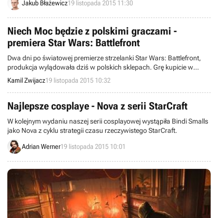
Jakub Błażewicz
19 listopada 2015 11:30
Niech Moc będzie z polskimi graczami -
premiera Star Wars: Battlefront
Dwa dni po światowej premierze strzelanki Star Wars: Battlefront,
produkcja wylądowała dziś w polskich sklepach. Grę kupicie w
rodzimej wersji językowej (napisy) na konsolach Xbox One,
Kamil Zwijacz
19 listopada 2015 10:32
PlayStation 4 i PC.
Najlepsze cosplaye - Nova z serii StarCraft
W kolejnym wydaniu naszej serii cosplayowej wystąpiła Bindi Smalls
jako Nova z cyklu strategii czasu rzeczywistego StarCraft.
Adrian Werner
19 listopada 2015 10:01