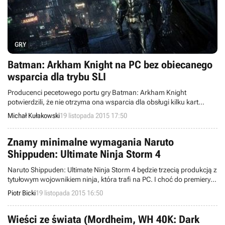
GRY
Batman: Arkham Knight na PC bez obiecanego
wsparcia dla trybu SLI
Producenci pecetowego portu gry Batman: Arkham Knight
potwierdzili, że nie otrzyma ona wsparcia dla obsługi kilku kart
graficznych w trybie SLI. Funkcja ta miała zostać dodana w
Michał Kułakowski
19 listopada 2015 17:50
nadchodzących łatkach, ale ze względu na trudności w
implementacji prace nad nią zostały porzucone.
Znamy minimalne wymagania Naruto
Shippuden: Ultimate Ninja Storm 4
Naruto Shippuden: Ultimate Ninja Storm 4 będzie trzecią produkcją z
tytułowym wojownikiem ninja, która trafi na PC. I choć do premiery
zostało jeszcze kilka miesięcy, twórcy gry ujawnili jej minimalne
Piotr Bicki
19 listopada 2015 16:50
wymagania sprzętowe w wersji komputerowej.
Wieści ze świata (Mordheim, WH 40K: Dark