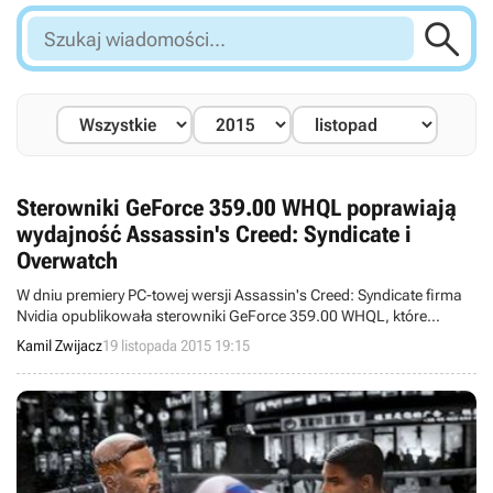

Szukaj
wiadomości...
Sterowniki GeForce 359.00 WHQL poprawiają
wydajność Assassin's Creed: Syndicate i
Overwatch
W dniu premiery PC-towej wersji Assassin's Creed: Syndicate firma
Nvidia opublikowała sterowniki GeForce 359.00 WHQL, które
poprawiają wydajność rzeczonej produkcji. To samo spotkało także
Kamil Zwijacz
19 listopada 2015 19:15
strzelankę Overwatch.