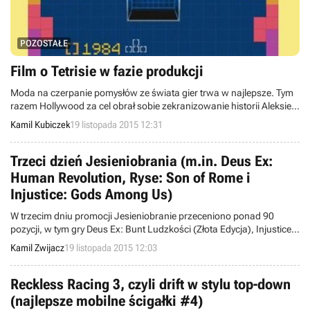
POZOSTAŁE
Film o Tetrisie w fazie produkcji
Moda na czerpanie pomysłów ze świata gier trwa w najlepsze. Tym
razem Hollywood za cel obrał sobie zekranizowanie historii Aleksieja
Pażytnowa, kreatora kultowego Tetrisa.
Kamil Kubiczek
19 listopada 2015 12:31
Trzeci dzień Jesieniobrania (m.in. Deus Ex:
Human Revolution, Ryse: Son of Rome i
Injustice: Gods Among Us)
W trzecim dniu promocji Jesieniobranie przeceniono ponad 90
pozycji, w tym gry Deus Ex: Bunt Ludzkości (Złota Edycja), Injustice:
Gods Among Us (Ultimate Edition), Ryse: Son of Rome czy też Lara
Kamil Zwijacz
19 listopada 2015 12:03
Croft and the Temple of Osiris. Jutro o 12:00 oferta ulegnie zmianie,
a wyprzedaż zakończy się 22 listopada.
Reckless Racing 3, czyli drift w stylu top-down
(najlepsze mobilne ścigałki #4)