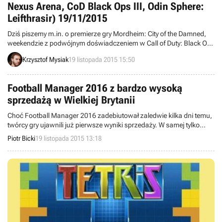
Nexus Arena, CoD Black Ops III, Odin Sphere:
Leifthrasir) 19/11/2015
Dziś piszemy m.in. o premierze gry Mordheim: City of the Damned,
weekendzie z podwójnym doświadczeniem w Call of Duty: Black Ops
III, grudniowym debiucie gry Warhammer 40,000: Dark Nexus Arena
Krzysztof Mysiak
19 listopada 2015 15:50
w Steam Early Access oraz terminie wydania Odin Sphere: Leifthrasir
na Zachodzie. Witajcie w wieściach ze świata – codziennej porcji
krótkich wiadomości.
Football Manager 2016 z bardzo wysoką
sprzedażą w Wielkiej Brytanii
Choć Football Manager 2016 zadebiutował zaledwie kilka dni temu,
twórcy gry ujawnili już pierwsze wyniki sprzedaży. W samej tylko
Wielkiej Brytanii produkcja znalazła ponad 110 tysięcy nabywców,
Piotr Bicki
19 listopada 2015 13:18
przy czym większość egzemplarzy kupiono za pośrednictwem
cyfrowej dystrybucji.