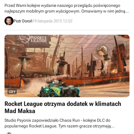
Przed Wami kolejne wydanie naszego przeglądu poświęconego
najlepszym mobilnym grom wyścigowym. Omawiamy w nim jedną z
najlepszych ścigałek top-down - driftem stojące Reckless Racing 3.
Piotr Doroń
19 listopada 2015 12:02
GRY
Rocket League otrzyma dodatek w klimatach
Mad Maksa
Studio Psyonix zapowiedziało Chaos Run - kolejne DLC do
popularnego Rocket League. Tym razem gracze otrzymają
zawartość inspirowaną klimatami postapokaliptycznymi.