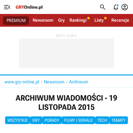




Newsroom
Gry
Rankingi
Listy
Recenzje
PREMIUM
www.gry-online.pl
Newsroom
Archiwum


ARCHIWUM WIADOMOŚCI - 19
LISTOPADA 2015
WSZYSTKIE
GRY
PORADY
FILMY I SERIALE
TECH
TEMATY