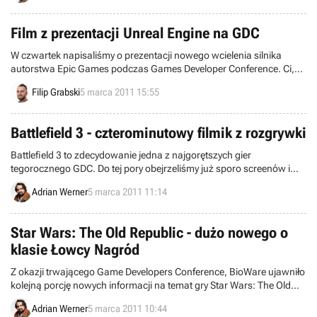
Film z prezentacji Unreal Engine na GDC
W czwartek napisaliśmy o prezentacji nowego wcielenia silnika
autorstwa Epic Games podczas Games Developer Conference. Ci,
którzy nie mieli szczęścia zobaczyć najświeższej wersji Unreal
Filip Grabski
5 marca 2011 15:55
Engine w akcji musieli zadowolić się skąpym opisem i galerią
obrazków.
Battlefield 3 - czterominutowy filmik z rozgrywki
Battlefield 3 to zdecydowanie jedna z najgorętszych gier
tegorocznego GDC. Do tej pory obejrzeliśmy już sporo screenów i
jeden krótki filmik z tej produkcji. Teraz jednak pojawił się materiał
Adrian Werner
5 marca 2011 11:14
video pokazujący ponad cztery minuty z rozgrywki.
Star Wars: The Old Republic - dużo nowego o
klasie Łowcy Nagród
Z okazji trwającego Game Developers Conference, BioWare ujawniło
kolejną porcję nowych informacji na temat gry Star Wars: The Old
Republic. Tym razem poznaliśmy sekrety Łowcy Nagród.
Adrian Werner
5 marca 2011 10:44