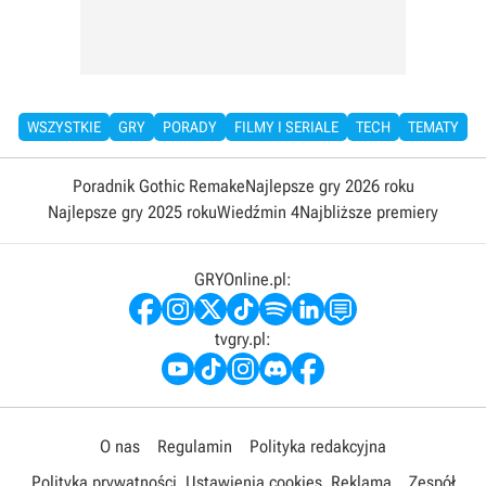
WSZYSTKIE
GRY
PORADY
FILMY I SERIALE
TECH
TEMATY
Poradnik Gothic Remake
Najlepsze gry 2026 roku
Najlepsze gry 2025 roku
Wiedźmin 4
Najbliższe premiery
GRYOnline.pl:
tvgry.pl:
O nas
Regulamin
Polityka redakcyjna
Polityka prywatności
Ustawienia cookies
Reklama
Zespół