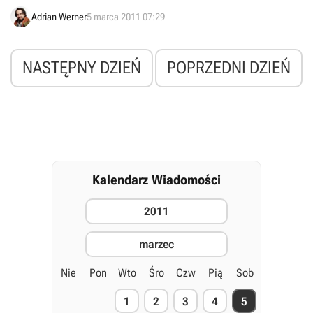
Najnowsze wieści wskazują na to, że gra działać będzie na tym
Adrian Werner
5 marca 2011 07:29
samym silniku graficznym co Battlefield 3.
NASTĘPNY DZIEŃ
POPRZEDNI DZIEŃ
Kalendarz Wiadomości
2011
marzec
Nie
Pon
Wto
Śro
Czw
Pią
Sob
1
2
3
4
5