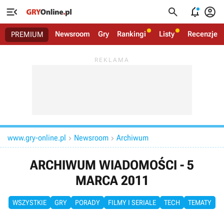




Newsroom
Gry
Rankingi
Listy
Recenzje
PREMIUM
www.gry-online.pl
Newsroom
Archiwum


ARCHIWUM WIADOMOŚCI - 5
MARCA 2011
WSZYSTKIE
GRY
PORADY
FILMY I SERIALE
TECH
TEMATY