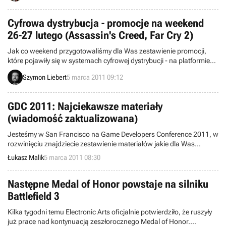
Cyfrowa dystrybucja - promocje na weekend
26-27 lutego (Assassin's Creed, Far Cry 2)
Jak co weekend przygotowaliśmy dla Was zestawienie promocji,
które pojawiły się w systemach cyfrowej dystrybucji - na platformie
Steam oraz w serwisach Good Old Games, Impulse, Direct2Drive i
Szymon Liebert
5 marca 2011 09:12
GamersGate. W ten weekend możecie zaopatrzyć się taniej w takie
gry jak Amnesia: The Dark Descent, Heroes of Might & Magic V i
kolekcję produkcji Ubisoftu.
GDC 2011: Najciekawsze materiały
(wiadomość zaktualizowana)
Jesteśmy w San Francisco na Game Developers Conference 2011, w
rozwinięciu znajdziecie zestawienie materiałów jakie dla Was
przygotowaliśmy.
Łukasz Malik
5 marca 2011 08:30
Następne Medal of Honor powstaje na silniku
Battlefield 3
Kilka tygodni temu Electronic Arts oficjalnie potwierdziło, że ruszyły
już prace nad kontynuacją zeszłorocznego Medal of Honor.