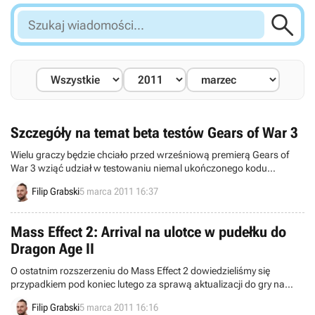

Szukaj
wiadomości...
Szczegóły na temat beta testów Gears of War 3
Wielu graczy będzie chciało przed wrześniową premierą Gears of
War 3 wziąć udział w testowaniu niemal ukończonego kodu
siecowego za sprawą otwartych beta testów. Jakiś czas temu
Filip Grabski
5 marca 2011 16:37
informowaliśmy, że beta rozpocznie się w połowie kwietnia i że na
pewno wezmą w niej udział wszyscy posiadacze epickiej edycji
naszego Bulletstorma.
Mass Effect 2: Arrival na ulotce w pudełku do
Dragon Age II
O ostatnim rozszerzeniu do Mass Effect 2 dowiedzieliśmy się
przypadkiem pod koniec lutego za sprawą aktualizacji do gry na
konsoli PlayStation 3. Dzisiaj możemy zaprezentować kolejny dowód
Filip Grabski
5 marca 2011 16:16
na rychły (?) debiut DLC znanego jako Arrival.