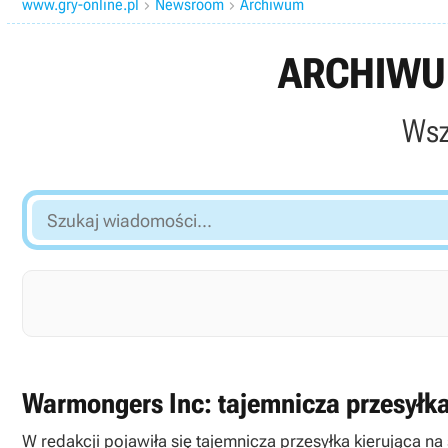
www.gry-online.pl
Newsroom
Archiwum


ARCHIWU
Wsz
Szukaj
wiadomości...
Warmongers Inc: tajemnicza przesyłk
W redakcji pojawiła się tajemnicza przesyłka kierująca 