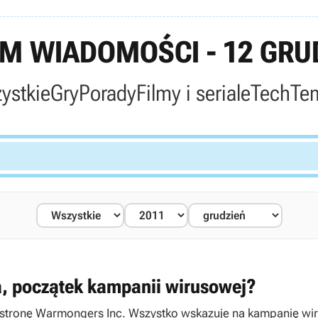
M WIADOMOŚCI - 12 GRUD
ystkie
Gry
Porady
Filmy i seriale
Tech
Te
a, początek kampanii wirusowej?
na stronę Warmongers Inc. Wszystko wskazuje na kampanię wi