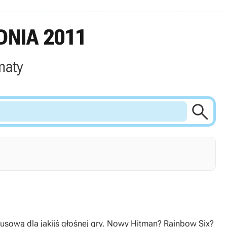
NIA 2011
maty

rusową dla jakijś głośnej gry. Nowy Hitman? Rainbow Six?