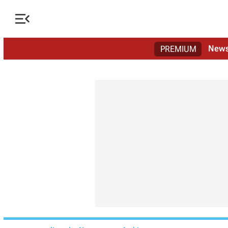

New
PREMIUM