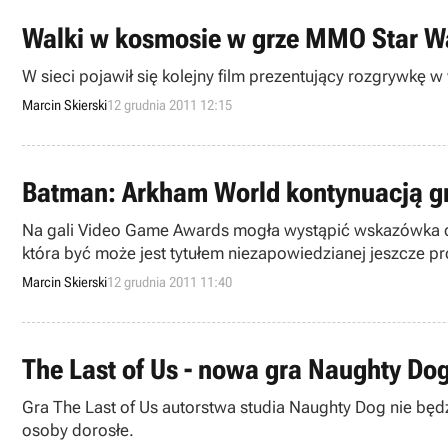
Walki w kosmosie w grze MMO Star Wa
W sieci pojawił się kolejny film prezentujący rozgrywkę
Marcin Skierski
12 grudnia 2011 12:15
Batman: Arkham World kontynuacją g
Na gali Video Game Awards mogła wystąpić wskazówka do
która być może jest tytułem niezapowiedzianej jeszcze pr
Marcin Skierski
12 grudnia 2011 11:40
The Last of Us - nowa gra Naughty Dog 
Gra The Last of Us autorstwa studia Naughty Dog nie będz
osoby dorosłe.