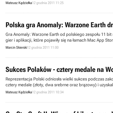
Mateusz Kądziołka
12 grudnia 2011 11:25
Polska gra Anomaly: Warzone Earth d
Gra Anomaly: Warzone Earth od polskiego zespołu 11 bit
gier i aplikacji, które pojawiły się na łamach Mac App Sto
Marcin Skierski
12 grudnia 2011 11:00
Sukces Polaków - cztery medale na W
Reprezentacja Polski odniosła wielki sukces podczas za
cztery medale (złoty, dwa srebrne oraz brązowy) i uzyskali
Mateusz Kądziołka
12 grudnia 2011 10:34