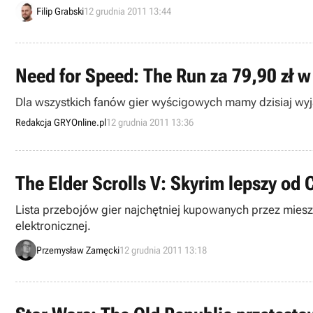
Filip Grabski
12 grudnia 2011 13:44
Need for Speed: The Run za 79,90 zł 
Dla wszystkich fanów gier wyścigowych mamy dzisiaj wyją
Redakcja GRYOnline.pl
12 grudnia 2011 13:36
The Elder Scrolls V: Skyrim lepszy od 
Lista przebojów gier najchętniej kupowanych przez mieszka
elektronicznej.
Przemysław Zamęcki
12 grudnia 2011 13:18