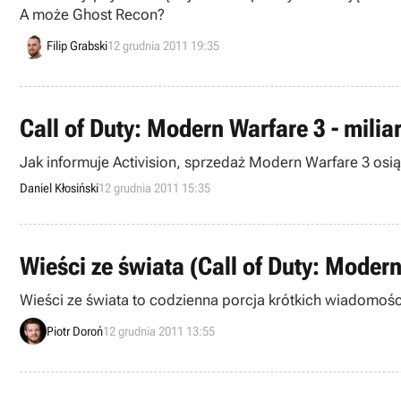
A może Ghost Recon?
Filip Grabski
12 grudnia 2011 19:35
Call of Duty: Modern Warfare 3 - milia
Jak informuje Activision, sprzedaż Modern Warfare 3 osią
Daniel Kłosiński
12 grudnia 2011 15:35
Wieści ze świata (Call of Duty: Moder
Wieści ze świata to codzienna porcja krótkich wiadomości.
Piotr Doroń
12 grudnia 2011 13:55