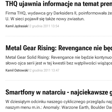
THQ ujawnia informacje na temat prem
Firma THQ, wydawca gry Darksiders II, poinformowała że 
U. W sieci pojawił się także nowy zwiastun.
Kamil Jędrasiak
12 grudnia 2011 13:54
Metal Gear Rising: Revengance nie bę
Metal Gear Solid Rising: Revengance nie będzie kontynuow
słowo ojca serii jest w tej kwestii bez wątpliwości wiążąc
Kamil Ostrowski
12 grudnia 2011 13:47
Smartfony w natarciu - najciekawsze g
W dziesiątym odcinku naszego cyklicznego przeglądu naj
naszym menu m.in.: Anomaly: Warzone Earth, Boulder Dash