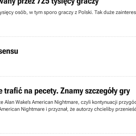
wany przez 725 tysięcy graczy
tysięcy osób, w tym sporo graczy z Polski. Tak duże zaintere
 sensu
trafić na pecety. Znamy szczegóły gry
 Alan Wake’s American Nightmare, czyli kontynuacji przygó
erican Nightmare i przyznał, że autorzy chcieliby przenieść