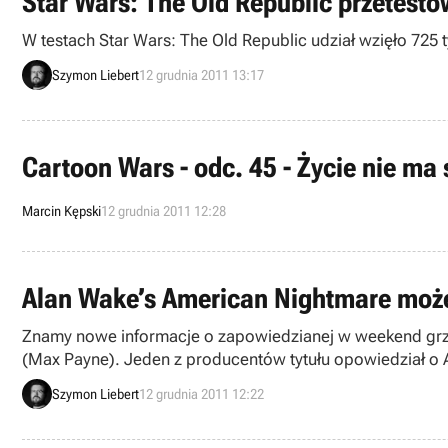
Star Wars: The Old Republic przetesto
W testach Star Wars: The Old Republic udział wzięło 725 
Szymon Liebert
12 grudnia 2011 13:17
Cartoon Wars - odc. 45 - Życie nie ma
Marcin Kępski
12 grudnia 2011 12:28
Alan Wake’s American Nightmare może 
Znamy nowe informacje o zapowiedzianej w weekend grze
(Max Payne). Jeden z producentów tytułu opowiedział o Am
Szymon Liebert
12 grudnia 2011 12:22