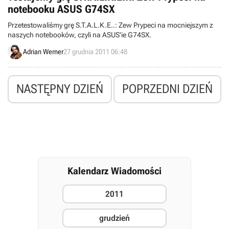
notebooku ASUS G74SX
Przetestowaliśmy grę S.T.A.L.K.E..: Zew Prypeci na mocniejszym z
naszych notebooków, czyli na ASUS'ie G74SX.
Adrian Werner
27 grudnia 2011 06:48
NASTĘPNY DZIEŃ
POPRZEDNI DZIEŃ
Kalendarz Wiadomości
2011
grudzień