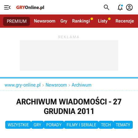




Newsroom
Gry
Rankingi
Listy
Recenzje
PREMIUM
www.gry-online.pl
Newsroom
Archiwum


ARCHIWUM WIADOMOŚCI - 27
GRUDNIA 2011
WSZYSTKIE
GRY
PORADY
FILMY I SERIALE
TECH
TEMATY