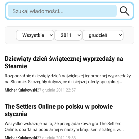

Szukaj
wiadomości...
Dziewiąty dzień świątecznej wyprzedaży na
Steamie
Rozpoczął się dziewiąty dzień największej tegorocznej wyprzedaży
na Steamie. Szczegóły dotyczące dzisiejszej oferty specjalnej
znajdziecie w rozwinięciu newsa, a jest o czym czytać, bo
Michał Kułakowski
27 grudnia 2011 22:57
przecenionych tytułów jest kilkadziesiąt.
The Settlers Online po polsku w połowie
stycznia
Wszystko wskazuje na to, że przeglądarkowa gra The Settlers
Online, oparta na popularnej w naszym kraju serii strategii, w
połowie stycznia doczeka się polskiej wersji językowej.
Michał Kułakowski
27 grudnia 2011 19:58