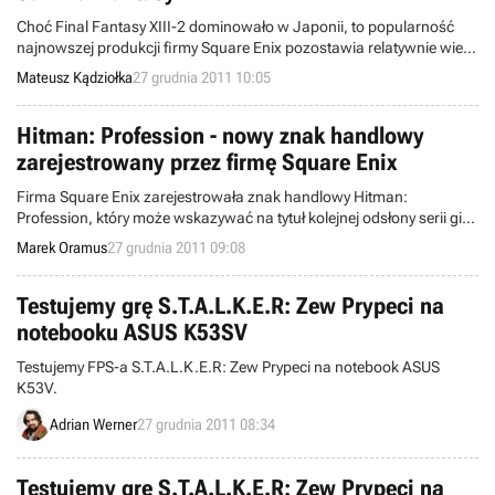
Choć Final Fantasy XIII-2 dominowało w Japonii, to popularność
najnowszej produkcji firmy Square Enix pozostawia relatywnie wiele
do życzenia. Tytuł z gatunku jRPG sprzedaje się trzykrotnie gorzej niż
Mateusz Kądziołka
27 grudnia 2011 10:05
poprzednik.
Hitman: Profession - nowy znak handlowy
zarejestrowany przez firmę Square Enix
Firma Square Enix zarejestrowała znak handlowy Hitman:
Profession, który może wskazywać na tytuł kolejnej odsłony serii gier
o płatnym zabójcy.
Marek Oramus
27 grudnia 2011 09:08
Testujemy grę S.T.A.L.K.E.R: Zew Prypeci na
notebooku ASUS K53SV
Testujemy FPS-a S.T.A.L.K.E.R: Zew Prypeci na notebook ASUS
K53V.
Adrian Werner
27 grudnia 2011 08:34
Testujemy grę S.T.A.L.K.E.R: Zew Prypeci na