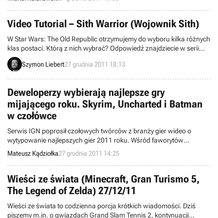
Video Tutorial – Sith Warrior (Wojownik Sith)
W Star Wars: The Old Republic otrzymujemy do wyboru kilka różnych
klas postaci. Którą z nich wybrać? Odpowiedź znajdziecie w serii
filmików przybliżających charakter, styl walki, umiejętności i cechy
Szymon Liebert
27 grudnia 2011 18:13
każdego z bohaterów. Sprawdźmy, co potrafi jeden z najbardziej
przerażających szermierzy w Galaktyce – Sith Warrior.
Deweloperzy wybierają najlepsze gry
mijającego roku. Skyrim, Uncharted i Batman
w czołówce
Serwis IGN poprosił czołowych twórców z branży gier wideo o
wytypowanie najlepszych gier 2011 roku. Wśród faworytów
deweloperów najczęściej gościły takie tytuły jak The Elder Scrolls V:
Mateusz Kądziołka
27 grudnia 2011 14:25
Skyrim, Uncharted 3: Oszustwo Drake'a oraz Batman: Arkham City.
Wieści ze świata (Minecraft, Gran Turismo 5,
The Legend of Zelda) 27/12/11
Wieści ze świata to codzienna porcja krótkich wiadomości. Dziś
piszemy m.in. o gwiazdach Grand Slam Tennis 2, kontynuacji