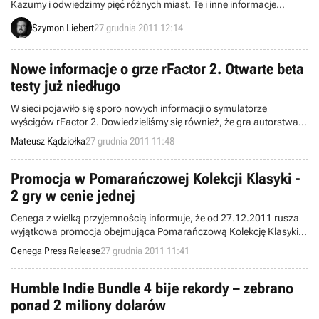
Kazumy i odwiedzimy pięć różnych miast. Te i inne informacje
zostały podane przez jeden z zagranicznych serwisów, który
Szymon Liebert
27 grudnia 2011 12:14
powołuje się na japoński magazyn Famitsu.
Nowe informacje o grze rFactor 2. Otwarte beta
testy już niedługo
W sieci pojawiło się sporo nowych informacji o symulatorze
wyścigów rFactor 2. Dowiedzieliśmy się również, że gra autorstwa
studia Image Space Inc. już wkrótce wejdzie w fazę otwartych beta
Mateusz Kądziołka
27 grudnia 2011 11:48
testów.
Promocja w Pomarańczowej Kolekcji Klasyki -
2 gry w cenie jednej
Cenega z wielką przyjemnością informuje, że od 27.12.2011 rusza
wyjątkowa promocja obejmująca Pomarańczową Kolekcję Klasyki –
gracze będą mogli kupić dwie gry z tej serii w cenie jednej!
Cenega Press Release
27 grudnia 2011 11:41
Humble Indie Bundle 4 bije rekordy – zebrano
ponad 2 miliony dolarów