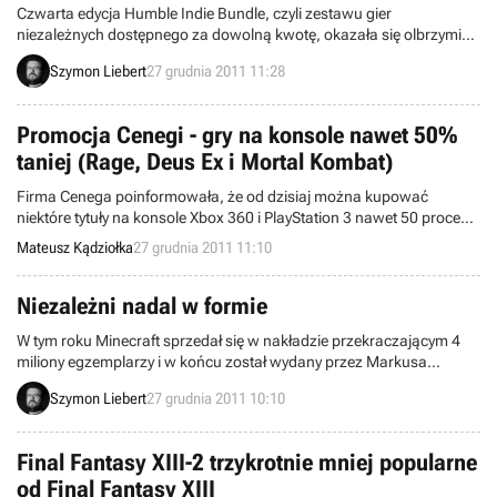
Czwarta edycja Humble Indie Bundle, czyli zestawu gier
niezależnych dostępnego za dowolną kwotę, okazała się olbrzymim
sukcesem. Pakiet sprzedał się w nakładzie przekraczającym 400
Szymon Liebert
27 grudnia 2011 11:28
tysięcy egzemplarzy i pozyskał 2,3 miliona dolarów.
Promocja Cenegi - gry na konsole nawet 50%
taniej (Rage, Deus Ex i Mortal Kombat)
Firma Cenega poinformowała, że od dzisiaj można kupować
niektóre tytuły na konsole Xbox 360 i PlayStation 3 nawet 50 procent
taniej. Wśród gier objętych promocją znalazły się m.in. Deus Ex: Bunt
Mateusz Kądziołka
27 grudnia 2011 11:10
Ludzkości, Rage oraz Mortal Kombat.
Niezależni nadal w formie
W tym roku Minecraft sprzedał się w nakładzie przekraczającym 4
miliony egzemplarzy i w końcu został wydany przez Markusa
„Notcha” Perssona oraz jego studio Mojang. To najbardziej znane
Szymon Liebert
27 grudnia 2011 10:10
wydarzenie ze świata gier niezależnych. Tak naprawdę mogliśmy
zaobserwować wiele innych intrygujących zjawisk,
udowadniających, że producenci indie współtworzą zmiany
Final Fantasy XIII-2 trzykrotnie mniej popularne
zachodzące na rynku.
od Final Fantasy XIII