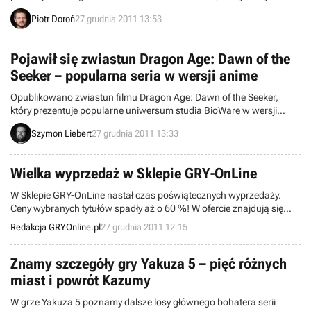
Minicrafta, a także historii The Legend of Zelda.
Piotr Doroń
27 grudnia 2011 13:53
Pojawił się zwiastun Dragon Age: Dawn of the
Seeker – popularna seria w wersji anime
Opublikowano zwiastun filmu Dragon Age: Dawn of the Seeker,
który prezentuje popularne uniwersum studia BioWare w wersji
anime. Produkcja zostanie wydana w Japonii w lutym 2012 roku.
Szymon Liebert
27 grudnia 2011 13:33
Wielka wyprzedaż w Sklepie GRY-OnLine
W Sklepie GRY-OnLine nastał czas poświątecznych wyprzedaży.
Ceny wybranych tytułów spadły aż o 60 %! W ofercie znajdują się
takie gry jak : Deus Ex: Human Revolution PS3/X360 – 135,90 zł,
Redakcja GRYOnline.pl
27 grudnia 2011 12:15
F.3.A.R PS3/X360 – 89,90 zł czy Rage PS3/X360 – 135,90 zł.
Znamy szczegóły gry Yakuza 5 – pięć różnych
miast i powrót Kazumy
W grze Yakuza 5 poznamy dalsze losy głównego bohatera serii