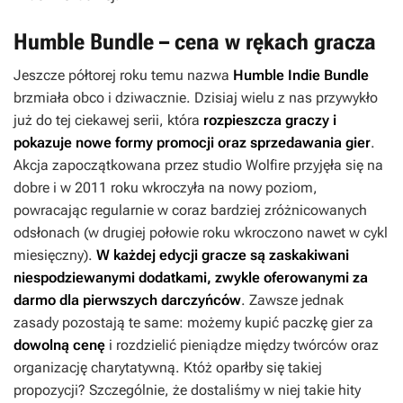
Humble Bundle – cena w rękach gracza
Jeszcze półtorej roku temu nazwa
Humble Indie Bundle
brzmiała obco i dziwacznie. Dzisiaj wielu z nas przywykło
już do tej ciekawej serii, która
rozpieszcza graczy i
pokazuje nowe formy promocji oraz sprzedawania gier
.
Akcja zapoczątkowana przez studio Wolfire przyjęła się na
dobre i w 2011 roku wkroczyła na nowy poziom,
powracając regularnie w coraz bardziej zróżnicowanych
odsłonach (w drugiej połowie roku wkroczono nawet w cykl
miesięczny).
W każdej edycji gracze są zaskakiwani
niespodziewanymi dodatkami, zwykle oferowanymi za
darmo dla pierwszych darczyńców
. Zawsze jednak
zasady pozostają te same: możemy kupić paczkę gier za
dowolną cenę
i rozdzielić pieniądze między twórców oraz
organizację charytatywną. Któż oparłby się takiej
propozycji? Szczególnie, że dostaliśmy w niej takie hity