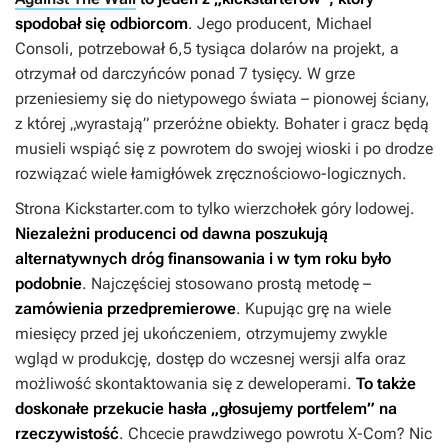
spodobał się odbiorcom
. Jego producent, Michael
Consoli, potrzebował 6,5 tysiąca dolarów na projekt, a
otrzymał od darczyńców ponad 7 tysięcy. W grze
przeniesiemy się do nietypowego świata – pionowej ściany,
z której „wyrastają” przeróżne obiekty. Bohater i gracz będą
musieli wspiąć się z powrotem do swojej wioski i po drodze
rozwiązać wiele łamigłówek zręcznościowo-logicznych.
Strona Kickstarter.com to tylko wierzchołek góry lodowej.
Niezależni producenci od dawna poszukują
alternatywnych dróg finansowania i w tym roku było
podobnie
. Najczęściej stosowano prostą metodę –
zamówienia przedpremierowe
. Kupując grę na wiele
miesięcy przed jej ukończeniem, otrzymujemy zwykle
wgląd w produkcję, dostęp do wczesnej wersji alfa oraz
możliwość skontaktowania się z deweloperami.
To także
doskonałe przekucie hasła „głosujemy portfelem” na
rzeczywistość
. Chcecie prawdziwego powrotu
X-Com
? Nic