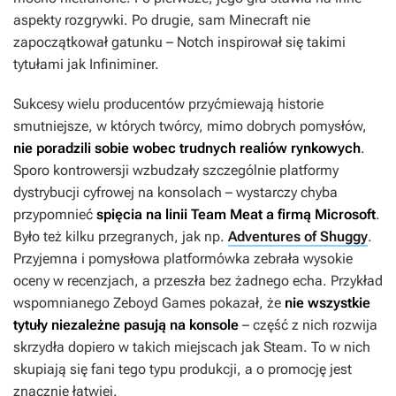
aspekty rozgrywki. Po drugie, sam Minecraft nie
zapoczątkował gatunku – Notch inspirował się takimi
tytułami jak Infiniminer.
Sukcesy wielu producentów przyćmiewają historie
smutniejsze, w których twórcy, mimo dobrych pomysłów,
nie poradzili sobie wobec trudnych realiów rynkowych
.
Sporo kontrowersji wzbudzały szczególnie platformy
dystrybucji cyfrowej na konsolach – wystarczy chyba
przypomnieć
spięcia na linii Team Meat a firmą Microsoft
.
Było też kilku przegranych, jak np.
Adventures of Shuggy
.
Przyjemna i pomysłowa platformówka zebrała wysokie
oceny w recenzjach, a przeszła bez żadnego echa. Przykład
wspomnianego Zeboyd Games pokazał, że
nie wszystkie
tytuły niezależne pasują na konsole
– część z nich rozwija
skrzydła dopiero w takich miejscach jak Steam. To w nich
skupiają się fani tego typu produkcji, a o promocję jest
znacznie łatwiej.