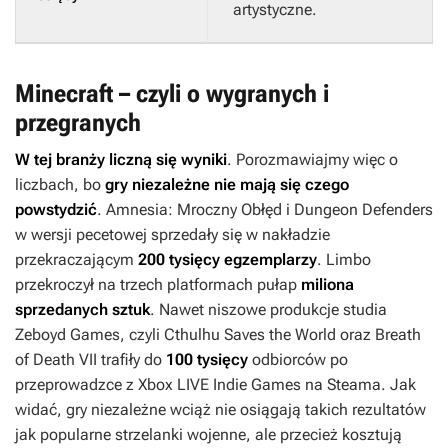
artystyczne.
Minecraft – czyli o wygranych i
przegranych
W tej branży liczną się wyniki
. Porozmawiajmy więc o
liczbach, bo
gry niezależne nie mają się czego
powstydzić
.
Amnesia: Mroczny Obłęd
i
Dungeon Defenders
w wersji pecetowej sprzedały się w nakładzie
przekraczającym
200 tysięcy egzemplarzy
.
Limbo
przekroczył na trzech platformach pułap
miliona
sprzedanych sztuk
. Nawet niszowe produkcje studia
Zeboyd Games, czyli
Cthulhu Saves the World
oraz
Breath
of Death VII
trafiły do
100 tysięcy
odbiorców po
przeprowadzce z Xbox LIVE Indie Games na Steama. Jak
widać, gry niezależne wciąż nie osiągają takich rezultatów
jak popularne strzelanki wojenne, ale przecież kosztują