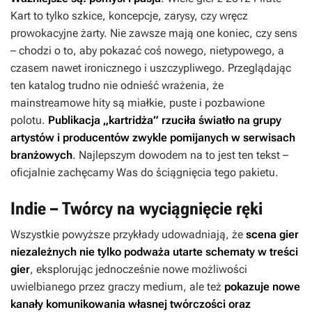
Kart to tylko szkice, koncepcje, zarysy, czy wręcz
prowokacyjne żarty. Nie zawsze mają one koniec, czy sens
– chodzi o to, aby pokazać coś nowego, nietypowego, a
czasem nawet ironicznego i uszczypliwego. Przeglądając
ten katalog trudno nie odnieść wrażenia, że
mainstreamowe hity są miałkie, puste i pozbawione
polotu.
Publikacja „kartridża” rzuciła światło na grupy
artystów i producentów zwykle pomijanych w serwisach
branżowych
. Najlepszym dowodem na to jest ten tekst –
oficjalnie zachęcamy Was do ściągnięcia tego pakietu.
Indie – Twórcy na wyciągnięcie ręki
Wszystkie powyższe przykłady udowadniają, że
scena gier
niezależnych nie tylko podważa utarte schematy w treści
gier
, eksplorując jednocześnie nowe możliwości
uwielbianego przez graczy medium, ale też
pokazuje nowe
kanały komunikowania własnej twórczości oraz