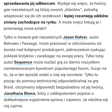
sprzedawania jej odbiorcom
. Wydaje się wręcz, że twórcy
gier niezależnych są bliżej swoich „klientów”, potrafią
adaptować się do ich oczekiwań i
lepiej rozumieją oddolne
zmiany zachodzące na rynku
. A może wręcz kreują je i
przecierają nowe szlaki?
Tylko w świecie gier niezależnych
Jason Rohrer
, autor
Between
i
Passage
, może pracować w odizolowaniu od
świata nad kolejnymi produkcjami, jednocześnie zyskując
poklask krytyków i zarabiając na swojej pracy. Tylko tutaj
autor
Sequence
może rozdać grę za darmo wszystkim
zainteresowanym bywalcom popularnego forum, licząc na
to, że w ten sposób wieść o niej się rozniesie. Tylko tu
pisząc do pomocy technicznej odpowiedzialnej za grę
Braid
, otrzymamy odpowiedź bezpośrednio od jej twórcy,
Jonathana Blowa
, który z zakłopotaniem poprosi o
dokładniejsze wyjaśnienie sprawy i zapewni, że wkrótce się
nią zajmie.