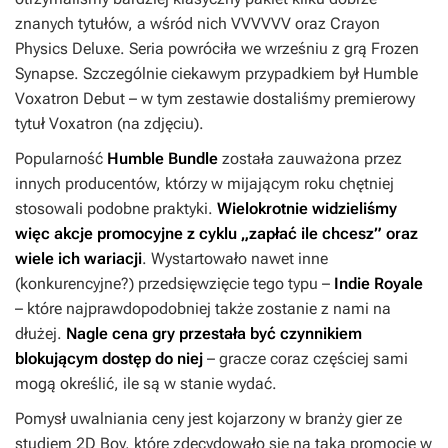
znanych tytułów, a wśród nich VVVVVV oraz Crayon
Physics Deluxe. Seria powróciła we wrześniu z grą Frozen
Synapse. Szczególnie ciekawym przypadkiem był Humble
Voxatron Debut – w tym zestawie dostaliśmy premierowy
tytuł Voxatron (na zdjęciu).
Popularność
Humble Bundle
została zauważona przez
innych producentów, którzy w mijającym roku chętniej
stosowali podobne praktyki.
Wielokrotnie widzieliśmy
więc akcje promocyjne z cyklu „zapłać ile chcesz” oraz
wiele ich wariacji
. Wystartowało nawet inne
(konkurencyjne?) przedsięwzięcie tego typu –
Indie Royale
– które najprawdopodobniej także zostanie z nami na
dłużej.
Nagle
cena gry przestała być czynnikiem
blokującym dostęp do niej
– gracze coraz częściej sami
mogą określić, ile są w stanie wydać.
Pomysł uwalniania ceny jest kojarzony w branży gier ze
studiem 2D Boy, które zdecydowało się na taką promocję w