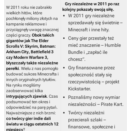
Gry niezależne w 2011 po raz
W 2011 roku nie zabrakło
kolejny pokazały swoją siłę.
wielkich hitów, które
W 2011 gry niezależne
pochłonęły miliony złotych na
sprzedawały się świetnie –
kampanie reklamowe i
Minecraft
i inne hity.
przyciągnęły uwagę znacznej
części graczy.
Obok takich
Ceny gier przestały też
gigantów jak
The Elder
mieć znaczenie – Humble
Scrolls V: Skyrim
,
Batman:
Arkham City
,
Battlefield 3
Bundle i „zapłać ile
czy
Modern Warfare 3
,
chcesz”
.
błyszczały także niezależne
Gry finansowane przez
perełki
. Wielu z nas pomogło
budować sukces
Minecrafta
i
społeczność stały się
innych oryginalnych tytułów.
rzeczywistością – projekt
Na rynku mogliśmy
Kickstarter.
zaobserwować kilka
intrygujących zjawisk
. Czas
Poznaliśmy nowy wymiar
podsumować ten okres i
niezależności – Pirate Kart.
odpowiedzieć na parę pytań.
Twórcy niezależni
Najważniejsze z nich brzmi:
co twórcy gier indie dali
przecierali szlaki –
światu w ciągu ostatnich 12
finansowe, społeczne i
miesięcy
?