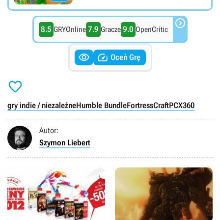

8.5
7.9
9.0
GRYOnline
Gracze
OpenCritic


Oceń Grę

gry indie / niezależne
Humble Bundle
FortressCraft
PC
X360
Autor:
Szymon Liebert