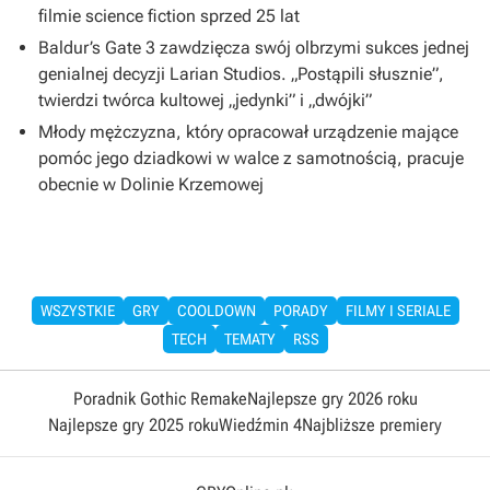
filmie science fiction sprzed 25 lat
Baldur’s Gate 3 zawdzięcza swój olbrzymi sukces jednej
genialnej decyzji Larian Studios. „Postąpili słusznie”,
twierdzi twórca kultowej „jedynki” i „dwójki”
Młody mężczyzna, który opracował urządzenie mające
pomóc jego dziadkowi w walce z samotnością, pracuje
obecnie w Dolinie Krzemowej
WSZYSTKIE
GRY
COOLDOWN
PORADY
FILMY I SERIALE
TECH
TEMATY
RSS
Poradnik Gothic Remake
Najlepsze gry 2026 roku
Najlepsze gry 2025 roku
Wiedźmin 4
Najbliższe premiery