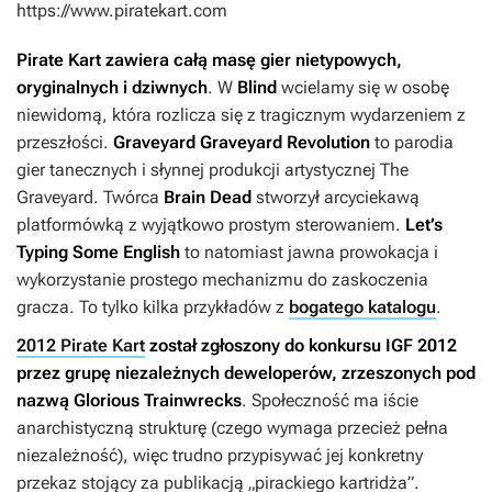
https://www.piratekart.com
Pirate Kart zawiera całą masę gier nietypowych,
oryginalnych i dziwnych
. W
Blind
wcielamy się w osobę
niewidomą, która rozlicza się z tragicznym wydarzeniem z
przeszłości.
Graveyard Graveyard Revolution
to parodia
gier tanecznych i słynnej produkcji artystycznej
The
Graveyard
. Twórca
Brain Dead
stworzył arcyciekawą
platformówką z wyjątkowo prostym sterowaniem.
Let’s
Typing Some English
to natomiast jawna prowokacja i
wykorzystanie prostego mechanizmu do zaskoczenia
gracza. To tylko kilka przykładów z
bogatego katalogu
.
2012 Pirate Kart
został zgłoszony do konkursu IGF 2012
przez grupę niezależnych deweloperów, zrzeszonych pod
nazwą Glorious Trainwrecks
. Społeczność ma iście
anarchistyczną strukturę (czego wymaga przecież pełna
niezależność), więc trudno przypisywać jej konkretny
przekaz stojący za publikacją „pirackiego kartridża”.