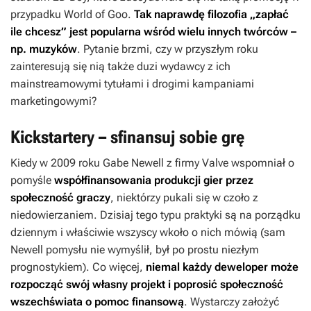
przypadku
World of Goo
.
Tak naprawdę filozofia „zapłać
ile chcesz” jest popularna wśród wielu innych twórców –
np. muzyków
. Pytanie brzmi, czy w przyszłym roku
zainteresują się nią także duzi wydawcy z ich
mainstreamowymi tytułami i drogimi kampaniami
marketingowymi?
Kickstartery – sfinansuj sobie grę
Kiedy w 2009 roku Gabe Newell z firmy Valve wspomniał o
pomyśle
współfinansowania produkcji gier przez
społeczność graczy
, niektórzy pukali się w czoło z
niedowierzaniem. Dzisiaj tego typu praktyki są na porządku
dziennym i właściwie wszyscy wkoło o nich mówią (sam
Newell pomysłu nie wymyślił, był po prostu niezłym
prognostykiem). Co więcej,
niemal każdy deweloper może
rozpocząć swój własny projekt i poprosić społeczność
wszechświata o pomoc finansową
. Wystarczy założyć