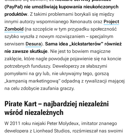
(PayPal) nie umożliwiają kupowania nieukończonych
produktów
. Z takimi problemami borykali się między
innymi autorzy wspomnianego
Xenonauts
oraz
Project
Zomboid
(na szczęście w tym przypadku społeczność
szybko wyszła z nowym rozwiązaniem – specjalnym
serwisem
Desura
).
Sama idea „kickstarterów” również
nie zawsze skutkuje
. Nie jest to bowiem magiczne
zaklęcie, które nagle powoduje pojawienie się na koncie
potrzebnych funduszy. Deweloperzy ze słabszymi
pomysłami na gry lub, nie ukrywajmy tego, gorszą
„kampanią marketingową” odpadną z rywalizacji mającej
na celu zdobycie zaufania graczy.
Pirate Kart – najbardziej niezależni
wśród niezależnych
W 2011 roku niejaki Peter Molydeux, imitator znanego
dewelopera z Lionhead Studios, rozśmieszał nas swoimi