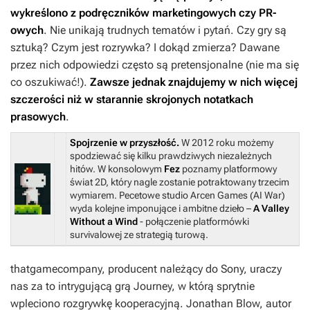
wykreślono z podręczników marketingowych czy PR-
owych
. Nie unikają trudnych tematów i pytań. Czy gry są
sztuką? Czym jest rozrywka? I dokąd zmierza? Dawane
przez nich odpowiedzi często są pretensjonalne (nie ma się
co oszukiwać!).
Zawsze jednak znajdujemy w nich więcej
szczerości niż w starannie skrojonych notatkach
prasowych
.
Spojrzenie w przyszłość.
W 2012 roku możemy
spodziewać się kilku prawdziwych niezależnych
hitów. W konsolowym
Fez
poznamy platformowy
świat 2D, który nagle zostanie potraktowany trzecim
wymiarem. Pecetowe studio Arcen Games (
AI War
)
wyda kolejne imponujące i ambitne dzieło –
A Valley
Without a Wind
- połączenie platformówki
survivalowej ze strategią turową.
thatgamecompany, producent należący do Sony, uraczy
nas za to intrygującą grą Journey, w którą sprytnie
wpleciono rozgrywkę kooperacyjną. Jonathan Blow, autor