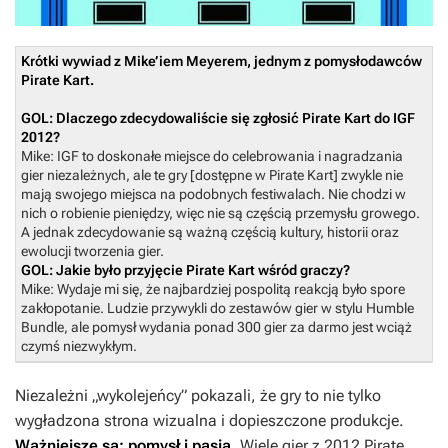
Krótki wywiad z Mike’iem Meyerem, jednym z pomysłodawców
Pirate Kart.
GOL: Dlaczego zdecydowaliście się zgłosić Pirate Kart do IGF
2012?
Mike: IGF to doskonałe miejsce do celebrowania i nagradzania
gier niezależnych, ale te gry [dostępne w Pirate Kart] zwykle nie
mają swojego miejsca na podobnych festiwalach. Nie chodzi w
nich o robienie pieniędzy, więc nie są częścią przemysłu growego.
A jednak zdecydowanie są ważną częścią kultury, historii oraz
ewolucji tworzenia gier.
GOL: Jakie było przyjęcie Pirate Kart wśród graczy?
Mike: Wydaje mi się, że najbardziej pospolitą reakcją było spore
zakłopotanie. Ludzie przywykli do zestawów gier w stylu Humble
Bundle, ale pomysł wydania ponad 300 gier za darmo jest wciąż
czymś niezwykłym.
Niezależni „wykolejeńcy” pokazali, że gry to nie tylko
wygładzona strona wizualna i dopieszczone produkcje.
Ważniejsze są: pomysł i pasja
. Wiele gier z 2012 Pirate