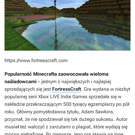
https://www.fortresscraft.com
Popularność
Minecrafta
zaowocowała wieloma
naśladowcami
– jednym z największych i najlepiej
sprzedających się jest
FortressCraft
. Gra wydana w niezbyt
popularnej serii Xbox LIVE Indie Games sprzedała się w
nakładzie przekraczającym 500 tysięcy egzemplarzy po pół
roku. Główny pomysłodawca tytułu, Adam Sawkins,
przyznał, że nie spodziewał się tak dużego sukcesu. Autor
musiał też walczyć z zarzutami o plagiat, które wydają się
mocno nietrafione. Po pierwsze, jego gra stawia na inne