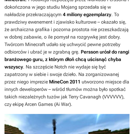
dokończona w jego studiu Mojang sprzedała się w
nakładzie przekraczającym
4 miliony egzemplarzy
. To
prawdziwy ewenement i zjawisko kulturowe – okazało się,
że archaiczna grafika i pozorna prostota nie przeszkadzają
w dobrej zabawie, o ile pomysł na rozgrywkę jest dobry.
Twórcom
Minecraft
udało się uchwycić pewne potrzeby
odbiorców i ubrać je w zgrabną grę.
Persson urósł do rangi
branżowego guru, z którym dłoń chcą uścisnąć chyba
wszyscy
. Na szczęście Notch nie wydaje się być
zapatrzony w siebie i swoje dzieło. Na zorganizowanej
przez niego imprezie
MineCon 2011
utworzono miejsce dla
innych deweloperów – wśród tłumów można było spotkać
takich niezależnych tuzów jak Terry Cavanagh (
VVVVVV
),
czy ekipę Arcen Games (
Ai War
).