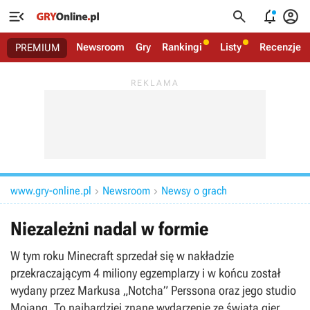




Newsroom
Gry
Rankingi
Listy
Recenzje
PREMIUM
www.gry-online.pl
Newsroom
Newsy o grach


Niezależni nadal w formie
W tym roku Minecraft sprzedał się w nakładzie
przekraczającym 4 miliony egzemplarzy i w końcu został
wydany przez Markusa „Notcha” Perssona oraz jego studio
Mojang. To najbardziej znane wydarzenie ze świata gier