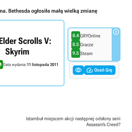
ma. Bethesda ogłosiła małą wielką zmianę

8.4
GRYOnline
Elder Scrolls V:
8.5
Gracze
Skyrim
9.5
Steam
Data wydania:
11 listopada 2011


Oceń Grę
Istambuł miejscem akcji następnej odsłony serii
Assassin’s Creed?