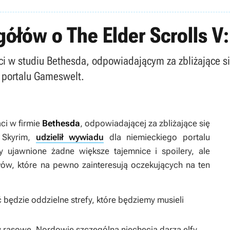
gółów o The Elder Scrolls V
i w studiu Bethesda, odpowiadającym za zbliżające się
 portalu Gameswelt.
ci w firmie
Bethesda
, odpowiadającej za zbliżające się
 Skyrim
,
udzielił wywiadu
dla niemieckiego portalu
y ujawnione żadne większe tajemnice i spoilery, ale
ów, które na pewno zainteresują oczekujących na ten
 będzie oddzielne strefy, które będziemy musieli
ty rasowe. Nordowie szczególną niechęcią darzą elfy.