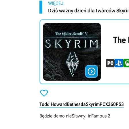
WIĘCEJ:
Dziś ważny dzień dla twórców Skyri
The 


Todd Howard
Bethesda
Skyrim
PC
X360
PS3
Będzie demo nieSławny: inFamous 2