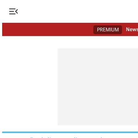

New
PREMIUM