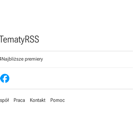
Tematy
RSS
4
Najbliższe premiery
spół
Praca
Kontakt
Pomoc