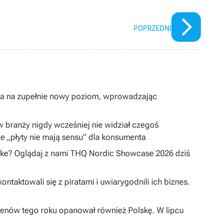
POPRZEDNI
ta na zupełnie nowy poziom, wprowadzając
 w branży nigdy wcześniej nie widział czegoś
e „płyty nie mają sensu” dla konsumenta
ake? Oglądaj z nami THQ Nordic Showcase 2026 dziś
taktowali się z piratami i uwiarygodnili ich biznes.
enów tego roku opanował również Polskę. W lipcu