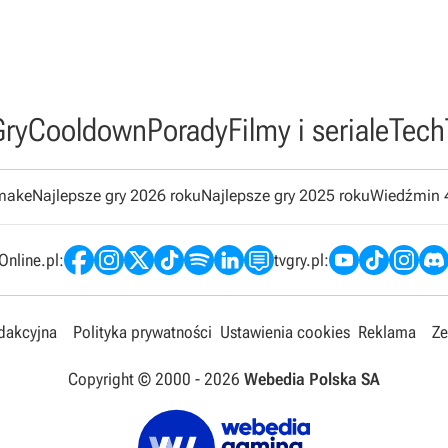
Gry
Cooldown
Porady
Filmy i seriale
Tech
emake
Najlepsze gry 2026 roku
Najlepsze gry 2025 roku
Wiedźmin 
nline.pl:
tvgry.pl:
edakcyjna
Polityka prywatności
Ustawienia cookies
Reklama
Ze
Copyright © 2000 -
2026
Webedia Polska SA