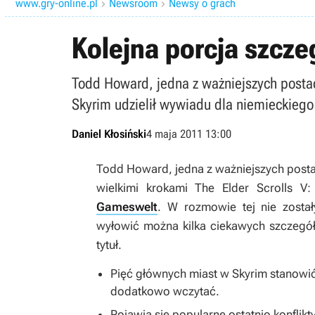
www.gry-online.pl
Newsroom
Newsy o grach


Kolejna porcja szcze
Todd Howard, jedna z ważniejszych postac
Skyrim udzielił wywiadu dla niemieckiego
Daniel Kłosiński
4 maja 2011 13:00
Todd Howard, jedna z ważniejszych posta
wielkimi krokami
The Elder Scrolls V:
Gameswelt
. W rozmowie tej nie został
wyłowić można kilka ciekawych szczegół
tytuł.
Pięć głównych miast w
Skyrim
stanowić
dodatkowo wczytać.
Pojawią się popularne ostatnio konflik