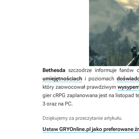
Bethesda
szczodrze informuje fanów o
umiejętnościach
i poziomach
doświadc
który zaowocował prawdziwym
wysype
gier cRPG zaplanowana jest na listopad t
3 oraz na PC.
Dziękujemy za przeczytanie artykułu.
Ustaw GRYOnline.pl jako preferowane ź