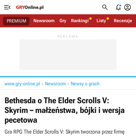




Newsroom
Gry
Rankingi
Listy
Recenzje
PREMIUM
www.gry-online.pl
Newsroom
Newsy o grach


Bethesda o The Elder Scrolls V:
Skyrim – małżeństwa, bójki i wersja
pecetowa
Gra RPG The Elder Scrolls V: Skyrim tworzona przez firmę