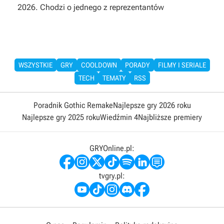
2026. Chodzi o jednego z reprezentantów
WSZYSTKIE
GRY
COOLDOWN
PORADY
FILMY I SERIALE
TECH
TEMATY
RSS
Poradnik Gothic Remake
Najlepsze gry 2026 roku
Najlepsze gry 2025 roku
Wiedźmin 4
Najbliższe premiery
GRYOnline.pl:
tvgry.pl: