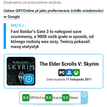
Dziękujemy za przeczytanie artykułu.
Ustaw GRYOnline.pl jako preferowane źródło wiadomości
w Google
WIĘCEJ:
Fani Baldur's Gate 3 to nałogowi save
scummerzy, a 9008 osób grało w sposób, od
którego rozbolą was oczy. Twórcy pokazali
masę statystyk
The Elder Scrolls V: Skyrim

Data wydania:
11 listopada 2011

8.4
8.5
9.5
GRYOnline
Gracze
Steam