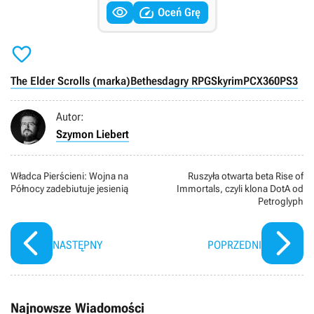


Oceń Grę

The Elder Scrolls (marka)
Bethesda
gry RPG
Skyrim
PC
X360
PS3
Autor:
Szymon Liebert
Władca Pierścieni: Wojna na
Ruszyła otwarta beta Rise of
Północy zadebiutuje jesienią
Immortals, czyli klona DotA od
Petroglyph
NASTĘPNY
POPRZEDNI
Najnowsze Wiadomości