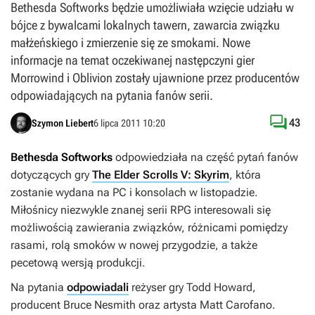
Bethesda Softworks będzie umożliwiała wzięcie udziału w
bójce z bywalcami lokalnych tawern, zawarcia związku
małżeńskiego i zmierzenie się ze smokami. Nowe
informacje na temat oczekiwanej następczyni gier
Morrowind i Oblivion zostały ujawnione przez producentów
odpowiadających na pytania fanów serii.

43
Szymon Liebert
6 lipca 2011 10:20
Bethesda Softworks
odpowiedziała na część pytań fanów
dotyczących gry
The Elder Scrolls V: Skyrim
, która
zostanie wydana na PC i konsolach w listopadzie.
Miłośnicy niezwykle znanej serii RPG interesowali się
możliwością zawierania związków, różnicami pomiędzy
rasami, rolą smoków w nowej przygodzie, a także
pecetową wersją produkcji.
Na pytania
odpowiadali
reżyser gry Todd Howard,
producent Bruce Nesmith oraz artysta Matt Carofano.