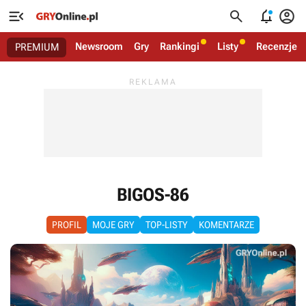




Newsroom
Gry
Rankingi
Listy
Recenzje
PREMIUM
BIGOS-86
PROFIL
MOJE GRY
TOP-LISTY
KOMENTARZE