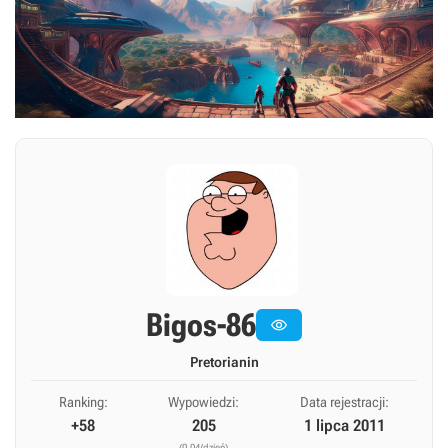
Bigos-86

Pretorianin
Ranking:
Wypowiedzi:
Data rejestracji:
+58
205
1 lipca 2011
(0,04/dzień)