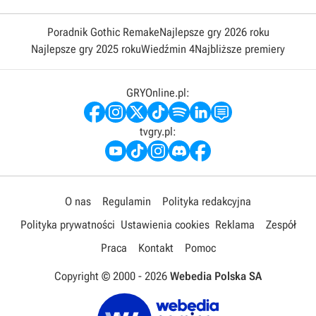
Poradnik Gothic Remake
Najlepsze gry 2026 roku
Najlepsze gry 2025 roku
Wiedźmin 4
Najbliższe premiery
GRYOnline.pl:
tvgry.pl:
O nas
Regulamin
Polityka redakcyjna
Polityka prywatności
Ustawienia cookies
Reklama
Zespół
Praca
Kontakt
Pomoc
Copyright © 2000 -
2026
Webedia Polska SA