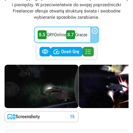
i pieniędzy. W przeciwieństwie do swojej poprzedniczki
Freelancer oferuje otwartą strukturę świata i swobodne
wybieranie sposobów zarabiania.

8.5
8.7
GRYOnline
Gracze



Oceń Grę

Screenshoty
15