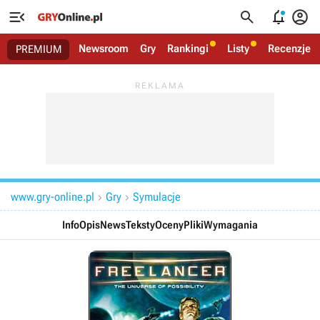




Newsroom
Gry
Rankingi
Listy
Recenzje
PREMIUM
www.gry-online.pl
Gry
Symulacje


Info
Opis
News
Teksty
Oceny
Pliki
Wymagania