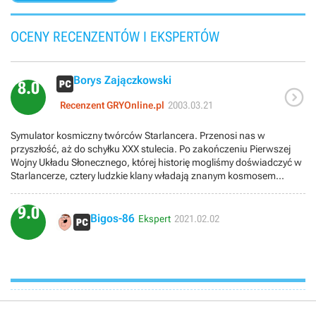
OCENY RECENZENTÓW I EKSPERTÓW
Borys Zajączkowski
8.0

Recenzent GRYOnline.pl
2003.03.21
Symulator kosmiczny twórców Starlancera. Przenosi nas w
przyszłość, aż do schyłku XXX stulecia. Po zakończeniu Pierwszej
Wojny Układu Słonecznego, której historię mogliśmy doświadczyć w
Starlancerze, cztery ludzkie klany władają znanym kosmosem...
9.0
Bigos-86
Ekspert
2021.02.02