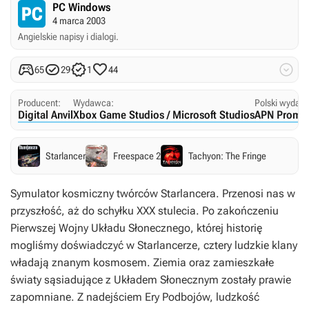
PC Windows
4 marca 2003
Angielskie napisy i dialogi.





65
29
1
44
Producent:
Wydawca:
Polski wydaw
Digital Anvil
Xbox Game Studios / Microsoft Studios
APN Promi
Starlancer
Freespace 2
Tachyon: The Fringe
Symulator kosmiczny twórców Starlancera. Przenosi nas w
przyszłość, aż do schyłku XXX stulecia. Po zakończeniu
Pierwszej Wojny Układu Słonecznego, której historię
mogliśmy doświadczyć w Starlancerze, cztery ludzkie klany
władają znanym kosmosem. Ziemia oraz zamieszkałe
światy sąsiadujące z Układem Słonecznym zostały prawie
zapomniane. Z nadejściem Ery Podbojów, ludzkość