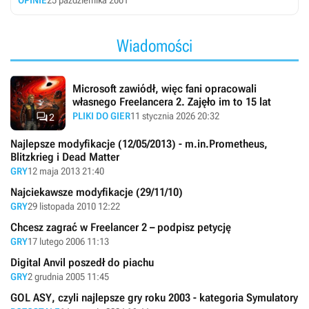
OPINIE
25 października 2001
Wiadomości
Microsoft zawiódł, więc fani opracowali
własnego Freelancera 2. Zajęło im to 15 lat

PLIKI DO GIER
11 stycznia 2026 20:32
2
Najlepsze modyfikacje (12/05/2013) - m.in.Prometheus,
Blitzkrieg i Dead Matter
GRY
12 maja 2013 21:40
Najciekawsze modyfikacje (29/11/10)
GRY
29 listopada 2010 12:22
Chcesz zagrać w Freelancer 2 – podpisz petycję
GRY
17 lutego 2006 11:13
Digital Anvil poszedł do piachu
GRY
2 grudnia 2005 11:45
GOL ASY, czyli najlepsze gry roku 2003 - kategoria Symulatory