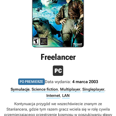
Freelancer
Data wydania:
4 marca 2003
PO PREMIERZE
Symulacje
,
Science fiction
,
Multiplayer
,
Singleplayer
,
Internet
,
LAN
Kontynuacja przygód we wszechświecie znanym ze
Stanlancera, gdzie tym razem gracz wciela się w rolę cywila
przemierzającego przestrzenie kosmosu w poszukiwaniu sławy