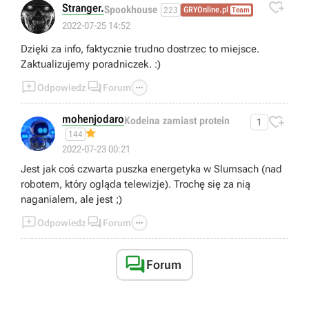

Stranger.
Spookhouse
223
GRYOnline.pl
Team
2022-07-25 14:52
Dzięki za info, faktycznie trudno dostrzec to miejsce.
Zaktualizujemy poradniczek. :)



Odpowiedz
Forum
mohenjodaro

Kodeina zamiast protein
1
144
😁
2022-07-23 00:21
Jest jak coś czwarta puszka energetyka w Slumsach (nad
robotem, który ogląda telewizje). Trochę się za nią
naganialem, ale jest ;)



Odpowiedz
Forum

Forum