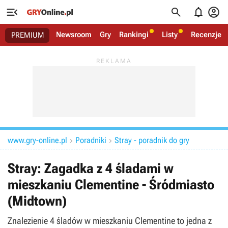




Newsroom
Gry
Rankingi
Listy
Recenzje
PREMIUM
www.gry-online.pl
Poradniki
Stray - poradnik do gry


Stray: Zagadka z 4 śladami w
mieszkaniu Clementine - Śródmiasto
(Midtown)
Znalezienie 4 śladów w mieszkaniu Clementine to jedna z