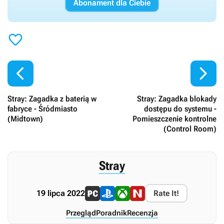
Abonament dla Ciebie



Stray: Zagadka z baterią w
Stray: Zagadka blokady
fabryce - Śródmiasto
dostępu do systemu -
(Midtown)
Pomieszczenie kontrolne
(Control Room)
Stray
19 lipca 2022
Rate It!
Przegląd
Poradnik
Recenzja