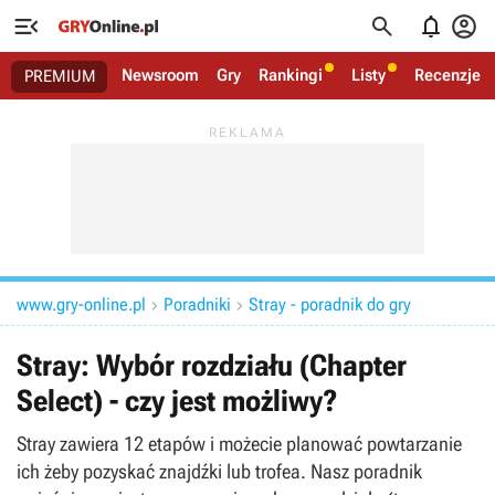




Newsroom
Gry
Rankingi
Listy
Recenzje
PREMIUM
www.gry-online.pl
Poradniki
Stray - poradnik do gry


Stray: Wybór rozdziału (Chapter
Select) - czy jest możliwy?
Stray zawiera 12 etapów i możecie planować powtarzanie
ich żeby pozyskać znajdźki lub trofea. Nasz poradnik