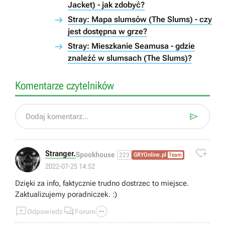
Jacket) - jak zdobyć?
Stray: Mapa slumsów (The Slums) - czy
jest dostępna w grze?
Stray: Mieszkanie Seamusa - gdzie
znaleźć w slumsach (The Slums)?
Komentarze czytelników

Dodaj komentarz...

Stranger.
Spookhouse
223
GRYOnline.pl
Team
2022-07-25 14:52
Dzięki za info, faktycznie trudno dostrzec to miejsce.
Zaktualizujemy poradniczek. :)



Odpowiedz
Forum