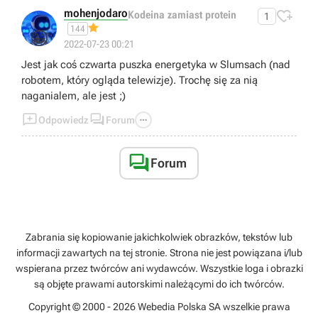
mohenjodaro

Kodeina zamiast protein
1
144
😁
2022-07-23 00:21
Jest jak coś czwarta puszka energetyka w Slumsach (nad
robotem, który ogląda telewizje). Trochę się za nią
naganialem, ale jest ;)



Odpowiedz
Forum

Forum
Zabrania się kopiowanie jakichkolwiek obrazków, tekstów lub
informacji zawartych na tej stronie. Strona nie jest powiązana i/lub
wspierana przez twórców ani wydawców. Wszystkie loga i obrazki
są objęte prawami autorskimi należącymi do ich twórców.
Copyright © 2000 - 2026 Webedia Polska SA wszelkie prawa