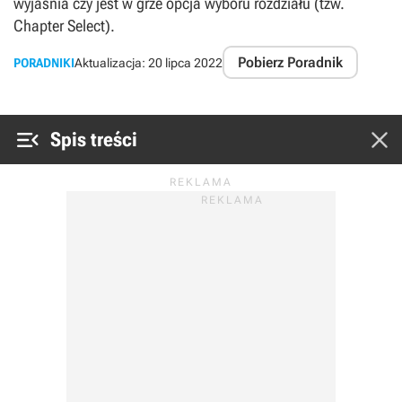
wyjaśnia czy jest w grze opcja wyboru rozdziału (tzw.
Chapter Select).
Pobierz Poradnik
PORADNIKI
Aktualizacja:
20 lipca 2022


Spis treści