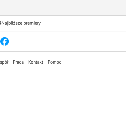
4
Najbliższe premiery
spół
Praca
Kontakt
Pomoc