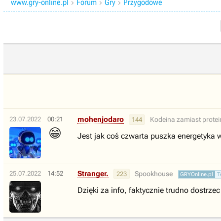
www.gry-online.pl
Forum
Gry
Przygodowe



mohenjodaro
23.07.2022
00:21
Kodeina zamiast protei
144
😁
Jest jak coś czwarta puszka energetyka w 
Stranger.
25.07.2022
14:52
Spookhouse
223
GRYOnline.pl
T
Dzięki za info, faktycznie trudno dostrze