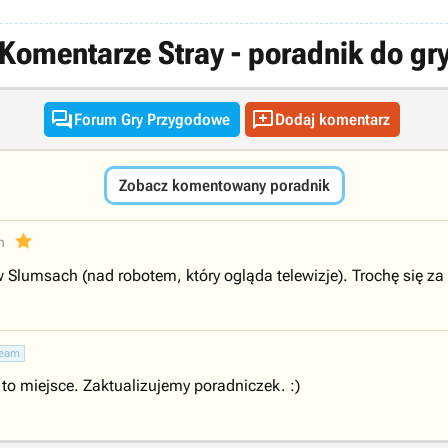
Komentarze Stray - poradnik do gr


Forum Gry Przygodowe
Dodaj komentarz
Zobacz komentowany poradnik
n
Slumsach (nad robotem, który ogląda telewizje). Trochę się za n
eam
c to miejsce. Zaktualizujemy poradniczek. :)