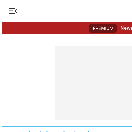

New
PREMIUM