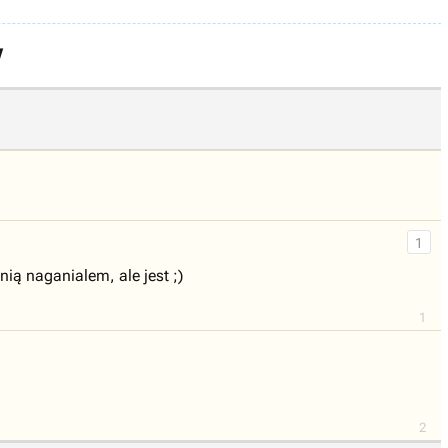
y
1
ią naganialem, ale jest ;)
1
2