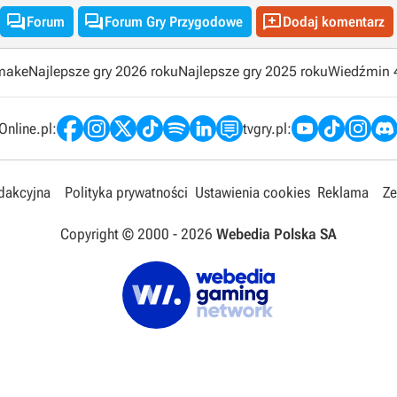



Forum
Forum Gry Przygodowe
Dodaj komentarz
emake
Najlepsze gry 2026 roku
Najlepsze gry 2025 roku
Wiedźmin 
nline.pl:
tvgry.pl:
edakcyjna
Polityka prywatności
Ustawienia cookies
Reklama
Ze
Copyright © 2000 -
2026
Webedia Polska SA