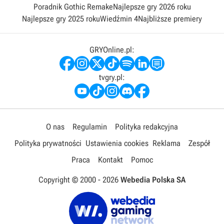
Poradnik Gothic Remake
Najlepsze gry 2026 roku
Najlepsze gry 2025 roku
Wiedźmin 4
Najbliższe premiery
GRYOnline.pl:
tvgry.pl:
O nas
Regulamin
Polityka redakcyjna
Polityka prywatności
Ustawienia cookies
Reklama
Zespół
Praca
Kontakt
Pomoc
Copyright © 2000 -
2026
Webedia Polska SA