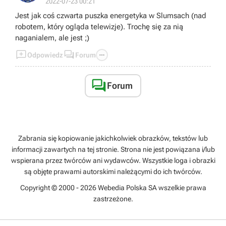
2022-07-23 00:21
Jest jak coś czwarta puszka energetyka w Slumsach (nad
robotem, który ogląda telewizje). Trochę się za nią
naganialem, ale jest ;)



Odpowiedz
Forum

Forum
Zabrania się kopiowanie jakichkolwiek obrazków, tekstów lub
informacji zawartych na tej stronie. Strona nie jest powiązana i/lub
wspierana przez twórców ani wydawców. Wszystkie loga i obrazki
są objęte prawami autorskimi należącymi do ich twórców.
Copyright © 2000 - 2026 Webedia Polska SA wszelkie prawa
zastrzeżone.