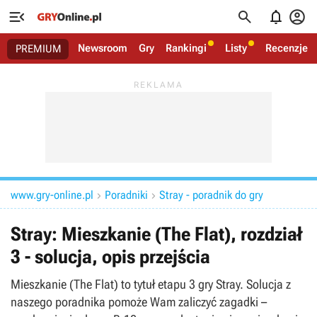




Newsroom
Gry
Rankingi
Listy
Recenzje
PREMIUM
www.gry-online.pl
Poradniki
Stray - poradnik do gry


Stray: Mieszkanie (The Flat), rozdział
3 - solucja, opis przejścia
Mieszkanie (The Flat) to tytuł etapu 3 gry Stray. Solucja z
naszego poradnika pomoże Wam zaliczyć zagadki –