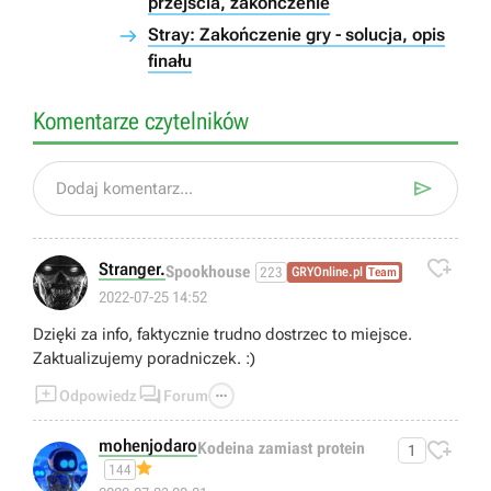
przejścia, zakończenie
Stray: Zakończenie gry - solucja, opis
finału
Komentarze czytelników

Dodaj komentarz...

Stranger.
Spookhouse
223
GRYOnline.pl
Team
2022-07-25 14:52
Dzięki za info, faktycznie trudno dostrzec to miejsce.
Zaktualizujemy poradniczek. :)



Odpowiedz
Forum
mohenjodaro

Kodeina zamiast protein
1
144
😁