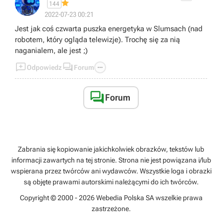
144
😁
2022-07-23 00:21
Jest jak coś czwarta puszka energetyka w Slumsach (nad
robotem, który ogląda telewizje). Trochę się za nią
naganialem, ale jest ;)



Odpowiedz
Forum

Forum
Zabrania się kopiowanie jakichkolwiek obrazków, tekstów lub
informacji zawartych na tej stronie. Strona nie jest powiązana i/lub
wspierana przez twórców ani wydawców. Wszystkie loga i obrazki
są objęte prawami autorskimi należącymi do ich twórców.
Copyright © 2000 - 2026 Webedia Polska SA wszelkie prawa
zastrzeżone.