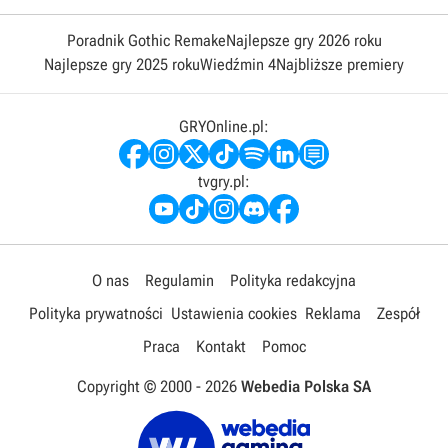
Poradnik Gothic Remake
Najlepsze gry 2026 roku
Najlepsze gry 2025 roku
Wiedźmin 4
Najbliższe premiery
GRYOnline.pl:
tvgry.pl:
O nas
Regulamin
Polityka redakcyjna
Polityka prywatności
Ustawienia cookies
Reklama
Zespół
Praca
Kontakt
Pomoc
Copyright © 2000 -
2026
Webedia Polska SA