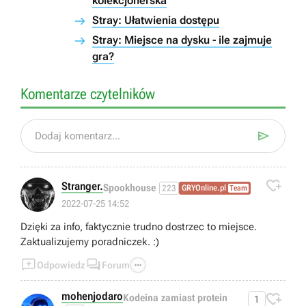
kolekcjonerska
Stray: Ułatwienia dostępu
Stray: Miejsce na dysku - ile zajmuje
gra?
Komentarze czytelników

Dodaj komentarz...

Stranger.
Spookhouse
223
GRYOnline.pl
Team
2022-07-25 14:52
Dzięki za info, faktycznie trudno dostrzec to miejsce.
Zaktualizujemy poradniczek. :)



Odpowiedz
Forum
mohenjodaro

Kodeina zamiast protein
1