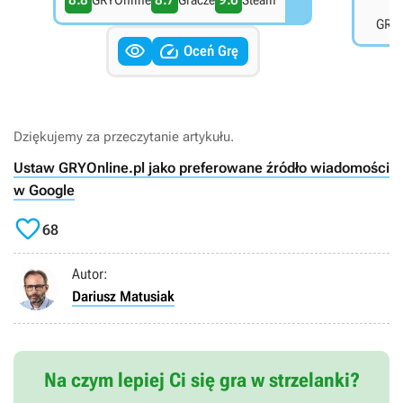
GRYOnline
Gracze
Steam
GRYO


Oceń Grę
Dziękujemy za przeczytanie artykułu.
Ustaw GRYOnline.pl jako preferowane źródło wiadomości
w Google

68
Autor:
Dariusz Matusiak
Na czym lepiej Ci się gra w strzelanki?