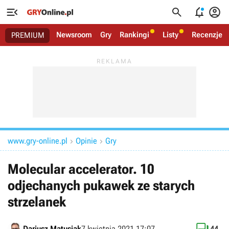




Newsroom
Gry
Rankingi
Listy
Recenzje
PREMIUM
www.gry-online.pl
Opinie
Gry


Molecular accelerator. 10
odjechanych pukawek ze starych
strzelanek
Dariusz Matusiak
7 kwietnia 2021 17:07
44