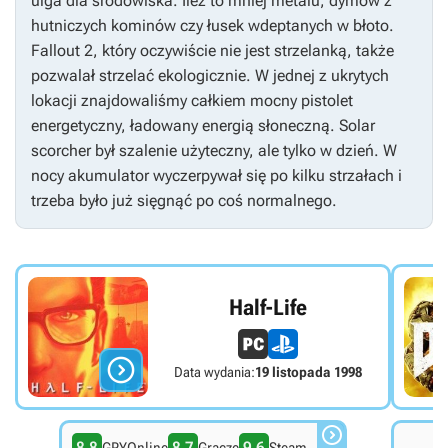
ulga dla środowiska. Ileż to mniej metalu, dymów z
hutniczych kominów czy łusek wdeptanych w błoto.
Fallout 2
, który oczywiście nie jest strzelanką, także
pozwalał strzelać ekologicznie. W jednej z ukrytych
lokacji znajdowaliśmy całkiem mocny pistolet
energetyczny, ładowany energią słoneczną. Solar
scorcher był szalenie użyteczny, ale tylko w dzień. W
nocy akumulator wyczerpywał się po kilku strzałach i
trzeba było już sięgnąć po coś normalnego.
Half-Life

Data wydania:
19 listopada 1998

8.8
8.7
9.6
8