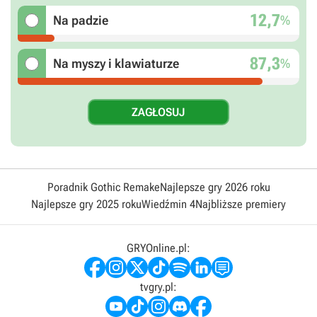
12,7
%
Na padzie
87,3
%
Na myszy i klawiaturze
Poradnik Gothic Remake
Najlepsze gry 2026 roku
Najlepsze gry 2025 roku
Wiedźmin 4
Najbliższe premiery
GRYOnline.pl:
tvgry.pl: