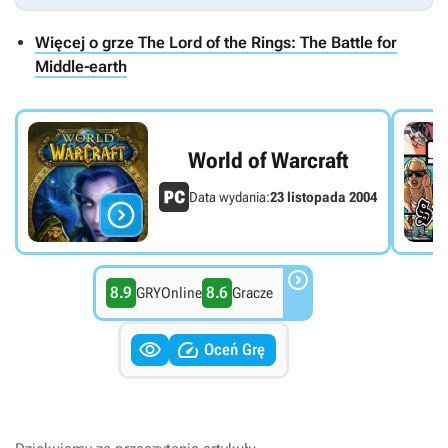
Więcej o grze The Lord of the Rings: The Battle for
Middle-earth
World of Warcraft
Data wydania:
23 listopada 2004


8.9
8.6
GRYOnline
Gracze


Oceń Grę