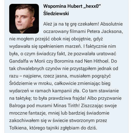
Wspomina Hubert „hexx0”
Śledziewski
Ależ ja na tę grę czekałem! Absolutnie
oczarowany filmami Petera Jacksona,
nie mogłem przejść obok niej obojętnie, gdyż
wydawała się spełnieniem marzeń. I faktycznie nim
była, o czym świadczy fakt, że pozwalała uratować
Gandalfa w Morii czy Boromira nad Nen Hithoel. Do
tak chwalebnych czynów nie przystąpiłem jednak od
razu – najpierw, rzecz jasna, musiałem pogrążyć
Śródziemie w mroku, całkowicie zmieniając bieg
wydarzeń w ramach kampanii zła. Co tam stawianie
na taktykę; to była prawdziwa frajda! Albo przyzwanie
Balroga pod murami Minas Tirith! Ziszczając swoje
mroczne fantazje, mniej lub bardziej świadomie
zakochiwałem się w świecie stworzonym przez
Tolkiena, którego tajniki zgłębiam do dziś.