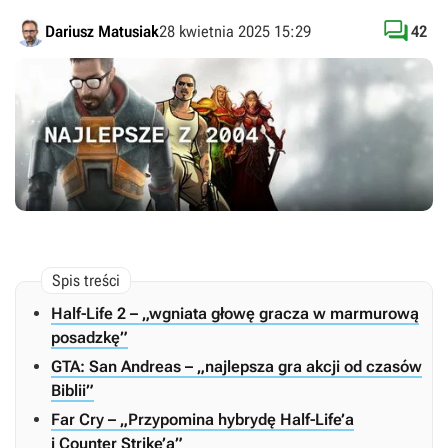

Dariusz Matusiak
28 kwietnia 2025 15:29
42
Half-Life 2 – „wgniata głowę gracza w marmurową
posadzkę”
GTA: San Andreas – „najlepsza gra akcji od czasów
Biblii”
Far Cry – „Przypomina hybrydę Half-Life’a
i Counter Strike’a”