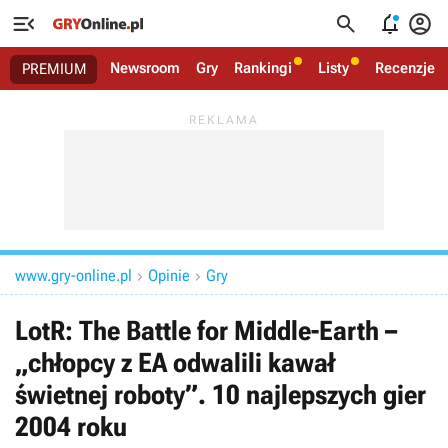




Newsroom
Gry
Rankingi
Listy
Recenzje
PREMIUM
www.gry-online.pl
Opinie
Gry


LotR: The Battle for Middle-Earth –
„chłopcy z EA odwalili kawał
świetnej roboty”. 10 najlepszych gier
2004 roku