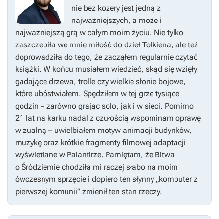
nie bez kozery jest jedną z
najważniejszych, a może i
najważniejszą grą w całym moim życiu. Nie tylko
zaszczepiła we mnie miłość do dzieł Tolkiena, ale też
doprowadziła do tego, że zacząłem regularnie czytać
książki. W końcu musiałem wiedzieć, skąd się wzięły
gadające drzewa, trolle czy wielkie słonie bojowe,
które ubóstwiałem. Spędziłem w tej grze tysiące
godzin – zarówno grając solo, jak i w sieci. Pomimo
21 lat na karku nadal z czułością wspominam oprawę
wizualną – uwielbiałem motyw animacji budynków,
muzykę oraz krótkie fragmenty filmowej adaptacji
wyświetlane w Palantirze. Pamiętam, że
Bitwa
o Śródziemie
chodziła mi raczej słabo na moim
ówczesnym sprzęcie i dopiero ten słynny „komputer z
pierwszej komunii” zmienił ten stan rzeczy.