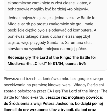
ekonomiczne zamknięte w zbyt ciasnej klatce, a
bohaterowie mogliby być bardziej »rolplejowi«.
Jednak najważniejsza jest jedna rzecz: w
Battle for
Middle-earth
po prostu znakomicie się gra i mnie
osobiście ciężko było się oderwać od komputera. A
ponieważ takiego stanu ducha nie zaznaję zbyt
często, więc przygody Gandalfa, Sarumana etc.,
stawiam na wysokim miejscu na mojej półce.
Recenzja gry
The Lord of the Rings: The Battle for
Middle-earth
, „Click!” Nr 01/04, ocena: 6-/6
Pierwsza od trzech lat końcówka roku bez gorączkowego
oczekiwania na premierę kinowej wersji
Władcy Pierścieni
została osłodzona przez EA i grę
The Lord of the Rings: The
Battle for Middle-earth
.
Jeszcze raz mogliśmy powrócić
do Śródziemia z wizji Petera Jacksona, bo dzięki pełnej
licencji do gry wrzucono klipy z trylogii, dialogi oraz