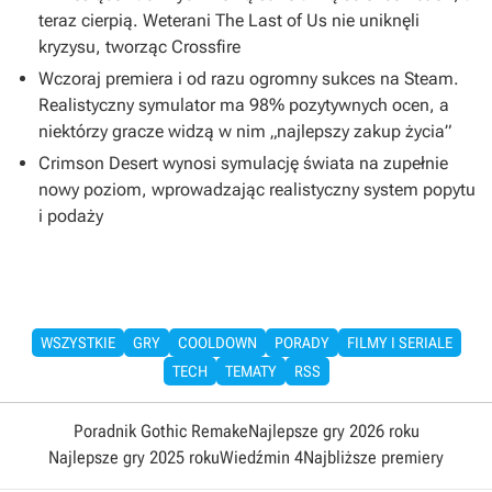
teraz cierpią. Weterani The Last of Us nie uniknęli
kryzysu, tworząc Crossfire
Wczoraj premiera i od razu ogromny sukces na Steam.
Realistyczny symulator ma 98% pozytywnych ocen, a
niektórzy gracze widzą w nim „najlepszy zakup życia”
Crimson Desert wynosi symulację świata na zupełnie
nowy poziom, wprowadzając realistyczny system popytu
i podaży
WSZYSTKIE
GRY
COOLDOWN
PORADY
FILMY I SERIALE
TECH
TEMATY
RSS
Poradnik Gothic Remake
Najlepsze gry 2026 roku
Najlepsze gry 2025 roku
Wiedźmin 4
Najbliższe premiery