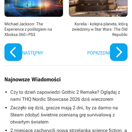
Michael Jackson: The
Korelia - kolejna planeta, którą
Experience z poślizgiem na
zwiedzimy w Star Wars: The Old
Xboksa 360 i PS3
Republic
NASTĘPNY
POPRZEDNI
Najnowsze Wiadomości
Czy to dzień zapowiedzi Gothic 2 Remake? Oglądaj z
nami THQ Nordic Showcase 2026 dziś wieczorem
Zaczęło się dziś, gracze mają 2 dni, by za darmo na
Steam zdobyć świetnie ocenianą grę survivalową z
otwartym światem
2 miesiące zachwycili nową strzelanką science fiction, a