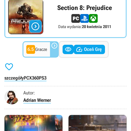
Section 8: Prejudice

Data wydania:
20 kwietnia 2011



6.5
Oceń Grę
Gracze

szczegóły
PC
X360
PS3
Autor:
Adrian Werner