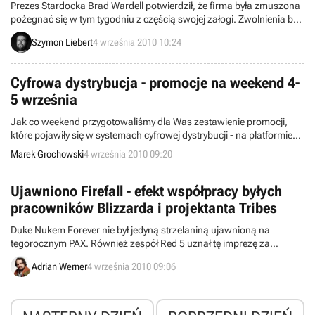
Prezes Stardocka Brad Wardell potwierdził, że firma była zmuszona
pożegnać się w tym tygodniu z częścią swojej załogi. Zwolnienia były
konieczne ze względu na kiepskie wyniki gry Elemental: War of
Szymon Liebert
4 września 2010 10:24
Magic, która została wydana kilka dni temu i do dzisiaj boryka się z
problemami. Wardell przypomniał, że ostatni raz producent zwalniał
pracowników w 1998 roku.
Cyfrowa dystrybucja - promocje na weekend 4-
5 września
Jak co weekend przygotowaliśmy dla Was zestawienie promocji,
które pojawiły się w systemach cyfrowej dystrybucji - na platformie
Steam oraz w serwisach EA Store, Good Old Games, Impulse,
Marek Grochowski
4 września 2010 09:20
Direct2Drive i GamersGate. Tym razem sieciowe sklepy stawiają na
wyprzedaże popularnych tytułów.
Ujawniono Firefall - efekt współpracy byłych
pracowników Blizzarda i projektanta Tribes
Duke Nukem Forever nie był jedyną strzelaniną ujawnioną na
tegorocznym PAX. Również zespół Red 5 uznał tę imprezę za
doskonałą okazję do wypuszczenia pierwszych informacji na temat
Adrian Werner
4 września 2010 09:06
gry Firefall i potężnym błędem byłoby ich przeoczenie w całym tym
zamieszaniu spowodowanym powrotem księcia.