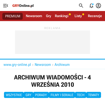




Newsroom
Gry
Rankingi
Listy
Recenzje
PREMIUM
www.gry-online.pl
Newsroom
Archiwum


ARCHIWUM WIADOMOŚCI - 4
WRZEŚNIA 2010
WSZYSTKIE
GRY
PORADY
FILMY I SERIALE
TECH
TEMATY