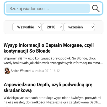

Szukaj
wiadomości...
Wysyp informacji o Captain Morgane, czyli
kontynuacji So Blonde
Wspominaliśmy już o kontynuacji przygodówki So Blonde, choć
wtedy brakowało jakichkolwiek szczegółowych informacji na temat
tej produkcji. Na szczęście niemiecki serwis Adventure-treff
Adrian Werner
4 września 2010 16:12
postanowił wydusić z twórców sporą porcję konkretów oraz
pierwsze screeny.
Zapowiedziano Depth, czyli podwodną grę
skradankową
W dzisiejszych czasach produkcje wypełnione świeżymi pomysłami
należą niestety do rzadkości. Niezależna gra zatytułowana Depth
chce być jednym z chlubnych wyjątków pozwalając graczom na