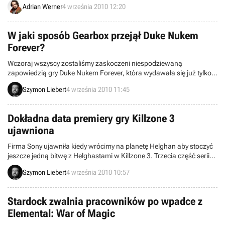
Adrian Werner
4 września 2010 12:20
wcielenie się w nurków lub polujące na nich rekiny.
W jaki sposób Gearbox przejął Duke Nukem
Forever?
Wczoraj wszyscy zostaliśmy zaskoczeni niespodziewaną
zapowiedzią gry Duke Nukem Forever, która wydawała się już tylko
przykrym żartem. Nieco zakurzony „książę” pierwszoosobowych
Szymon Liebert
4 września 2010 11:45
strzelanek powraca między innymi dzięki pracownikom studia
Gearbox. Brian Martel, współzałożyciel dewelopera, opowiedział o
tym jak do tego doszło.
Dokładna data premiery gry Killzone 3
ujawniona
Firma Sony ujawniła kiedy wrócimy na planetę Helghan aby stoczyć
jeszcze jedną bitwę z Helghastami w Killzone 3. Trzecia część serii
futurystycznych strzelanek zostanie wydana dokładnie 22 lutego w
Szymon Liebert
4 września 2010 10:57
Stanach Zjednoczonych, czyli najprawdopodobniej 25 lutego w
Europie. Produkcja jak zwykle ma zachwycać oprawą wizualną i
oferować kilka ciekawych dodatków.
Stardock zwalnia pracowników po wpadce z
Elemental: War of Magic