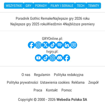
WSZYSTKIE
GRY
PORADY
FILMY I SERIALE
TECH
TEMATY
Poradnik Gothic Remake
Najlepsze gry 2026 roku
Najlepsze gry 2025 roku
Wiedźmin 4
Najbliższe premiery
GRYOnline.pl:
tvgry.pl:
O nas
Regulamin
Polityka redakcyjna
Polityka prywatności
Ustawienia cookies
Reklama
Zespół
Praca
Kontakt
Pomoc
Copyright © 2000 -
2026
Webedia Polska SA