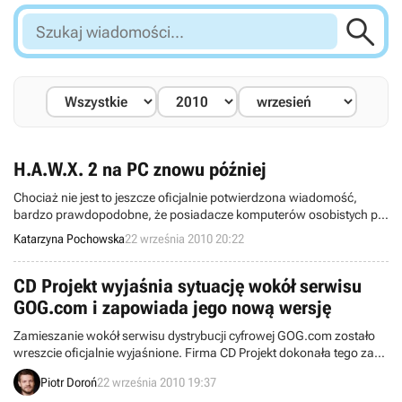

Szukaj
wiadomości...
H.A.W.X. 2 na PC znowu później
Chociaż nie jest to jeszcze oficjalnie potwierdzona wiadomość,
bardzo prawdopodobne, że posiadacze komputerów osobistych po
raz kolejny poznają nową datę premiery Tom Clancy’s H.A.W.X. 2.
Katarzyna Pochowska
22 września 2010 20:22
CD Projekt wyjaśnia sytuację wokół serwisu
GOG.com i zapowiada jego nową wersję
Zamieszanie wokół serwisu dystrybucji cyfrowej GOG.com zostało
wreszcie oficjalnie wyjaśnione. Firma CD Projekt dokonała tego za
sprawą specjalnej konferencji, którą poprzez Internet mogli śledzić
Piotr Doroń
22 września 2010 19:37
chętni z całego świata.