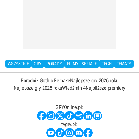
WSZYSTKIE
GRY
PORADY
FILMY I SERIALE
TECH
TEMATY
Poradnik Gothic Remake
Najlepsze gry 2026 roku
Najlepsze gry 2025 roku
Wiedźmin 4
Najbliższe premiery
GRYOnline.pl:
tvgry.pl: