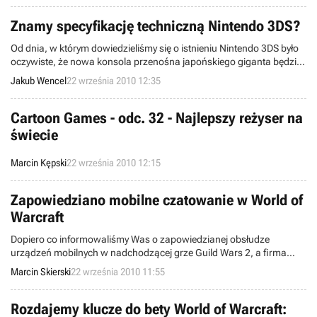
liście remiksów w DJ Hero 2. Zapraszamy do lektury.
Znamy specyfikację techniczną Nintendo 3DS?
Od dnia, w którym dowiedzieliśmy się o istnieniu Nintendo 3DS było
oczywiste, że nowa konsola przenośna japońskiego giganta będzie
znacznie potężniejsza od swojej poprzedniczki. Jak bardzo? Dzięki
Jakub Wencel
22 września 2010 12:35
ciekawości serwisu amerykańskiego IGN, możemy już poznać
techniczną specyfikację następcy Nintendo DS.
Cartoon Games - odc. 32 - Najlepszy reżyser na
świecie
Marcin Kępski
22 września 2010 12:15
Zapowiedziano mobilne czatowanie w World of
Warcraft
Dopiero co informowaliśmy Was o zapowiedzianej obsłudze
urządzeń mobilnych w nadchodzącej grze Guild Wars 2, a firma
Blizzard już postanowiła przypuścić kontratak na wieści od
Marcin Skierski
22 września 2010 11:55
konkurencyjnego studia ArenaNet. Okazuje się, że podobna (choć
nieco mniej okazała) funkcjonalność niedługo pojawi się również w
World of Warcraft.
Rozdajemy klucze do bety World of Warcraft: