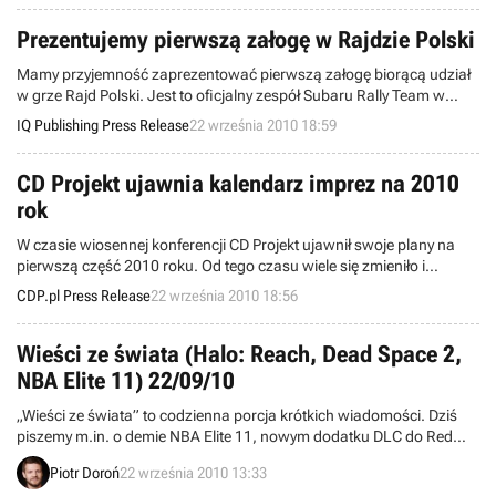
Prezentujemy pierwszą załogę w Rajdzie Polski
Mamy przyjemność zaprezentować pierwszą załogę biorącą udział
w grze Rajd Polski. Jest to oficjalny zespół Subaru Rally Team w
składzie Kajetan Kajetanowicz (kierowca) oraz Jarosław Baran
IQ Publishing Press Release
22 września 2010 18:59
(pilot). Warte nadmienienia jest, iż załoga zdobyła mistrzostwo
Polski w klasyfikacji generalnej z dużą przewagą punktową nad
pozostałymi rywalami.
CD Projekt ujawnia kalendarz imprez na 2010
rok
W czasie wiosennej konferencji CD Projekt ujawnił swoje plany na
pierwszą część 2010 roku. Od tego czasu wiele się zmieniło i
nadeszła pora by ujawnić plany na końcówkę roku i początek 2011.
CDP.pl Press Release
22 września 2010 18:56
W miejsce zapowiadanej jednej jesiennej konferencji CD Projekt,
firma ma przyjemność zaprosić na szereg imprez prezentujących
poszczególne obszary działania. Oto kalendarz nadchodzacych
Wieści ze świata (Halo: Reach, Dead Space 2,
imprez:
NBA Elite 11) 22/09/10
„Wieści ze świata” to codzienna porcja krótkich wiadomości. Dziś
piszemy m.in. o demie NBA Elite 11, nowym dodatku DLC do Red
Dead Redemption, świetnej sprzedaży Pokemon Black i White,
Piotr Doroń
22 września 2010 13:33
nowościach w Xbox Live, inwazji robaków na Wii, a także pełnej