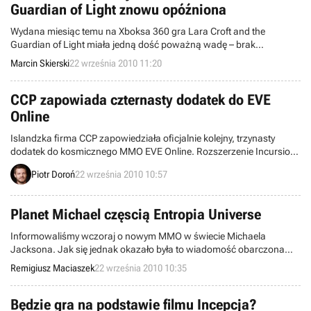
Guardian of Light znowu opóźniona
Wydana miesiąc temu na Xboksa 360 gra Lara Croft and the
Guardian of Light miała jedną dość poważną wadę – brak
zapowiadanego wcześniej sieciowego trybu kooperacji. Miał on
Marcin Skierski
22 września 2010 11:20
zostać zawarty wraz z premierą tytułu na PlayStation 3 oraz pecety,
ale jak się właśnie okazało, również ten termin nie zostanie
dotrzymany.
CCP zapowiada czternasty dodatek do EVE
Online
Islandzka firma CCP zapowiedziała oficjalnie kolejny, trzynasty
dodatek do kosmicznego MMO EVE Online. Rozszerzenie Incursion
zostanie wydane w listopadzie tego roku i standardowo będzie
Piotr Doroń
22 września 2010 10:57
dostępne za darmo dla wszystkich osób opłacających abonament.
Planet Michael częscią Entropia Universe
Informowaliśmy wczoraj o nowym MMO w świecie Michaela
Jacksona. Jak się jednak okazało była to wiadomość obarczona
pewnym zasadniczym błędem. O ile owszem, zgodnie z
Remigiusz Maciaszek
22 września 2010 10:35
zapowiedzią, już niedługo należy spodziewać się Planet Michael, to
jednak nie będzie to samodzielna gra MMO, ale część uniwersum
Entropii. Innej gry MMO, która funkcjonuje na rynku od 2003 roku.
Będzie gra na podstawie filmu Incepcja?