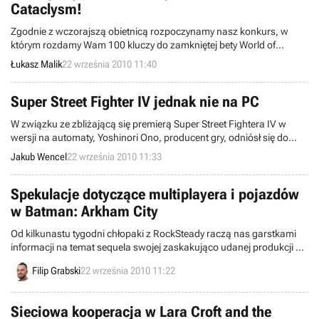
Cataclysm!
Zgodnie z wczorajszą obietnicą rozpoczynamy nasz konkurs, w
którym rozdamy Wam 100 kluczy do zamkniętej bety World of
Warcraft: Cataclysm.
Łukasz Malik
22 września 2010 11:40
Super Street Fighter IV jednak nie na PC
W związku ze zbliżającą się premierą Super Street Fightera IV w
wersji na automaty, Yoshinori Ono, producent gry, odniósł się do
możliwości wydania jej także w edycji na komputery osobiste.
Jakub Wencel
22 września 2010 11:33
Informacje o takich planach pojawiały się już jakiś czas temu, gdy
przy okazji premiery tytułu na Xboksa 360 i PlayStation 3, Capcom
ogłosił, że pracuje nad wersją Arcade.
Spekulacje dotyczące multiplayera i pojazdów
w Batman: Arkham City
Od kilkunastu tygodni chłopaki z RockSteady raczą nas garstkami
informacji na temat sequela swojej zaskakująco udanej produkcji o
Batmanie. Co nowego wiadomo o Arkham City?
Filip Grabski
22 września 2010 11:22
Sieciowa kooperacja w Lara Croft and the