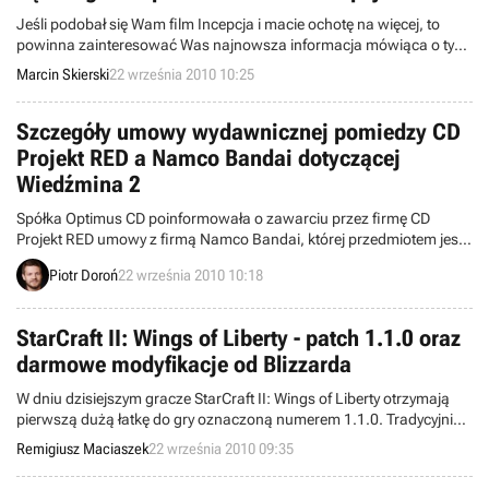
Jeśli podobał się Wam film Incepcja i macie ochotę na więcej, to
powinna zainteresować Was najnowsza informacja mówiąca o tym,
że możliwe jest przeniesienie tego świata do gier.
Marcin Skierski
22 września 2010 10:25
Szczegóły umowy wydawnicznej pomiedzy CD
Projekt RED a Namco Bandai dotyczącej
Wiedźmina 2
Spółka Optimus CD poinformowała o zawarciu przez firmę CD
Projekt RED umowy z firmą Namco Bandai, której przedmiotem jest
dystrybucja gry Wiedźmin 2: Zabójcy Królów oraz prowadzenie
Piotr Doroń
22 września 2010 10:18
stosownych działań marketingowych na wyznaczonych terytoriach.
Zastąpiła ona dotychczasowe porozumienie pomiędzy podmiotami,
podpisane pod koniec 2009 roku.
StarCraft II: Wings of Liberty - patch 1.1.0 oraz
darmowe modyfikacje od Blizzarda
W dniu dzisiejszym gracze StarCraft II: Wings of Liberty otrzymają
pierwszą dużą łatkę do gry oznaczoną numerem 1.1.0. Tradycyjnie
należy się spodziewać poprawek kilku błędów, jakich nie uniknęła
Remigiusz Maciaszek
22 września 2010 09:35
finalna wersja gry. Te dotyczą zarówno usługi battle.net, rozgrywki
single player, multiplayer oraz edytora.