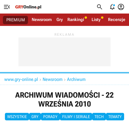




Newsroom
Gry
Rankingi
Listy
Recenzje
PREMIUM
www.gry-online.pl
Newsroom
Archiwum


ARCHIWUM WIADOMOŚCI - 22
WRZEŚNIA 2010
WSZYSTKIE
GRY
PORADY
FILMY I SERIALE
TECH
TEMATY