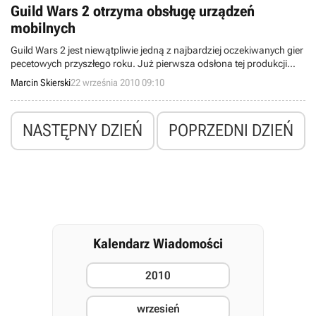
Guild Wars 2 otrzyma obsługę urządzeń
mobilnych
Guild Wars 2 jest niewątpliwie jedną z najbardziej oczekiwanych gier
pecetowych przyszłego roku. Już pierwsza odsłona tej produkcji
MMO autorstwa studia ArenaNet odniosła spory sukces, a
Marcin Skierski
22 września 2010 09:10
kontynuacja ma jeszcze bardziej spopularyzować markę wśród
graczy. Jednym ze sposobów na osiągnięcie celu ma być
potwierdzona właśnie współpraca tej pozycji z urządzeniami
NASTĘPNY DZIEŃ
POPRZEDNI DZIEŃ
mobilnymi.
Kalendarz Wiadomości
2010
wrzesień