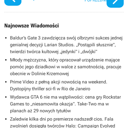
Najnowsze Wiadomości
Baldur’s Gate 3 zawdzięcza swój olbrzymi sukces jednej
genialnej decyzji Larian Studios. „Postąpili słusznie”,
twierdzi twórca kultowej „jedynki” i „dwójki”
Młody mężczyzna, który opracował urządzenie mające
pomóc jego dziadkowi w walce z samotnością, pracuje
obecnie w Dolinie Krzemowej
Prime Video z pełną akcji nowością na weekend.
Dystopijny thriller sci-fi w Rio de Janeiro
Wydawca GTA 6 nie ma wątpliwości: cena gry Rockstar
Games to „niesamowita okazja”. Take-Two ma w
planach aż 29 nowych tytułów
Zaledwie kilka dni po premierze nadszedł cios. Fala
zwolnień dosięgła twórców Halo: Campaign Evolved