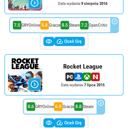

Data wydania:
9 sierpnia 2016

7.5
5.8
8.5
7.2
GRYOnline
Gracze
Steam
OpenCritic


Oceń Grę
Rocket League

Data wydania:
7 lipca 2015

8.6
6.9
8.8
GRYOnline
Gracze
Steam


Oceń Grę