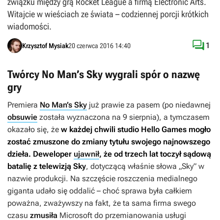
związku między grą Rocket League a firmą Electronic Arts.
Witajcie w wieściach ze świata – codziennej porcji krótkich
wiadomości.

1
Krzysztof Mysiak
20 czerwca 2016 14:40
Twórcy No Man’s Sky wygrali spór o nazwę
gry
Premiera
No Man’s Sky
już prawie za pasem (po niedawnej
obsuwie
została wyznaczona na 9 sierpnia), a tymczasem
okazało się, że
w każdej chwili studio Hello Games mogło
zostać zmuszone do zmiany tytułu swojego najnowszego
dzieła. Deweloper
ujawnił
, że od trzech lat toczył sądową
batalię z telewizją Sky
, dotyczącą właśnie słowa „Sky” w
nazwie produkcji. Na szczęście roszczenia medialnego
giganta udało się oddalić – choć sprawa była całkiem
poważna, zważywszy na fakt, że ta sama firma swego
czasu
zmusiła
Microsoft do przemianowania usługi