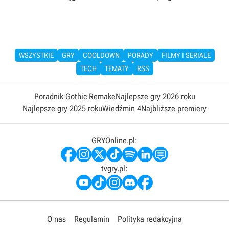
WSZYSTKIE
GRY
COOLDOWN
PORADY
FILMY I SERIALE
TECH
TEMATY
RSS
Poradnik Gothic Remake
Najlepsze gry 2026 roku
Najlepsze gry 2025 roku
Wiedźmin 4
Najbliższe premiery
GRYOnline.pl:
tvgry.pl:
O nas
Regulamin
Polityka redakcyjna