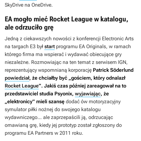
SkyDrive na OneDrive.
EA mogło mieć Rocket League w katalogu,
ale odrzuciło grę
Jedną z ciekawszych nowości z konferencji Electronic Arts
na targach E3 był
start
programu EA Originals, w ramach
którego firma ma wspierać i wydawać obiecujące gry
niezależne. Rozmowiając na ten temat z serwisem IGN,
reprezentujący wspomnianą korporację
Patrick Söderlund
powiedział
, że chciałby być „gościem, który odnalazł
Rocket League
”. Jakiś czas później zareagował na to
przedstawiciel studia Psyonix,
wyjawiając
, że
„elektronicy” mieli szansę
dodać ów motoryzacyjny
symulator piłki nożnej do swojego katalogu
wydawniczego… ale zaprzepaścili ją, odrzucając
omawianą grę, kiedy jej prototyp został zgłoszony do
programu EA Partners w 2011 roku.