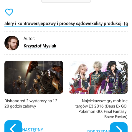

afery i kontrowersje
pozwy i procesy sądowe
kulisy produkcji (gry
Autor:
Krzysztof Mysiak
Najciekawsze gry mobilne
Dishonored 2 wystarczy na 12-
targów E3 2016 (Deus Ex GO,
20 godzin zabawy
Pokemon GO, Final Fantasy:
Brave Exvius)
NASTĘPNY
POPRZEDNI