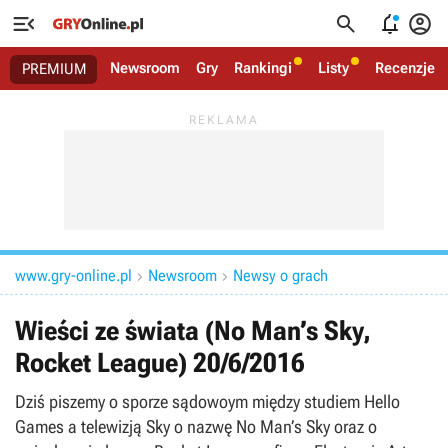




Newsroom
Gry
Rankingi
Listy
Recenzje
PREMIUM
www.gry-online.pl
Newsroom
Newsy o grach


Wieści ze świata (No Man’s Sky,
Rocket League) 20/6/2016
Dziś piszemy o sporze sądowoym między studiem Hello
Games a telewizją Sky o nazwę No Man’s Sky oraz o