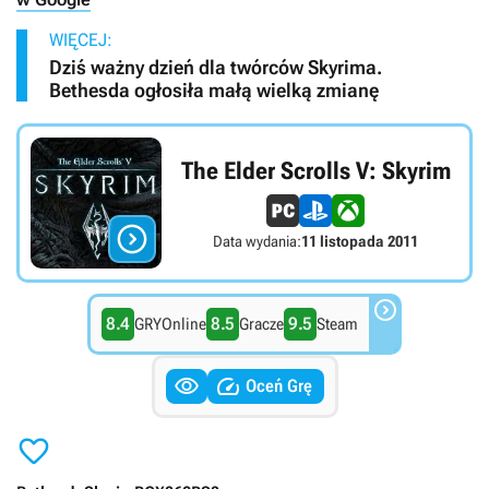
WIĘCEJ:
Dziś ważny dzień dla twórców Skyrima.
Bethesda ogłosiła małą wielką zmianę
The Elder Scrolls V: Skyrim

Data wydania:
11 listopada 2011

8.4
8.5
9.5
GRYOnline
Gracze
Steam


Oceń Grę
