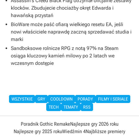
Assassin's Creed Black Flag otrzymał oficjalne zestawy
klocków. Zbudujecie chociażby okręt Edwarda i
hawańską przystań
BioWare może paść ofiarą wielkiego resetu EA, jeśli
nowi właściciele naprawdę zaczną sprzedawać studia i
marki
Sandboksowe rolnicze RPG z notą 97% na Steam
osiąga kluczowy kamień milowy po 2 latach we
wczesnym dostępie
WSZYSTKIE
GRY
COOLDOWN
PORADY
FILMY I SERIALE
TECH
TEMATY
RSS
Poradnik Gothic Remake
Najlepsze gry 2026 roku
Najlepsze gry 2025 roku
Wiedźmin 4
Najbliższe premiery