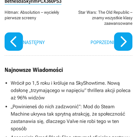
Bethesda
Skyrim
PC
X360
PS3
Hitman: Absolution – wyciekły
Star Wars: The Old Republic –
pierwsze screeny
znamy wszystkie klasy
zaawansowane
NASTĘPNY
POPRZEDNI
Najnowsze Wiadomości
Wrócił po 1,5 roku i króluje na SkyShowtime. Nową
odsłonę „trzymającego w napięciu” thrillera akcji poleca
aż 96% widzów
„Powinieneś do nich zadzwonić”: Mod do Steam
Machine ukrywa tak sprytną atrakcję, że społeczność
zastanawia się, dlaczego Valve nie robi tego w ten
sposób