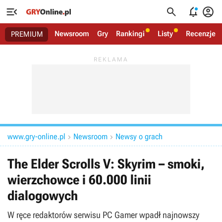




Newsroom
Gry
Rankingi
Listy
Recenzje
PREMIUM
www.gry-online.pl
Newsroom
Newsy o grach


The Elder Scrolls V: Skyrim – smoki,
wierzchowce i 60.000 linii
dialogowych
W ręce redaktorów serwisu PC Gamer wpadł najnowszy