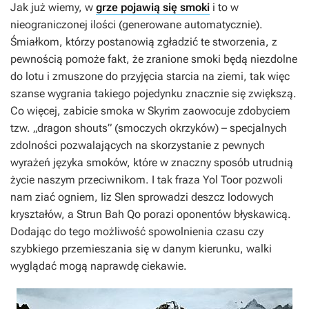
Jak już wiemy, w
grze pojawią się smoki
i to w
nieograniczonej ilości (generowane automatycznie).
Śmiałkom, którzy postanowią zgładzić te stworzenia, z
pewnością pomoże fakt, że zranione smoki będą niezdolne
do lotu i zmuszone do przyjęcia starcia na ziemi, tak więc
szanse wygrania takiego pojedynku znacznie się zwiększą.
Co więcej, zabicie smoka w
Skyrim
zaowocuje zdobyciem
tzw. „dragon shouts” (smoczych okrzyków) – specjalnych
zdolności pozwalających na skorzystanie z pewnych
wyrażeń języka smoków, które w znaczny sposób utrudnią
życie naszym przeciwnikom. I tak fraza
Yol Toor
pozwoli
nam ziać ogniem,
Iiz Slen
sprowadzi deszcz lodowych
kryształów, a
Strun Bah Qo
porazi oponentów błyskawicą.
Dodając do tego możliwość spowolnienia czasu czy
szybkiego przemieszania się w danym kierunku, walki
wyglądać mogą naprawdę ciekawie.