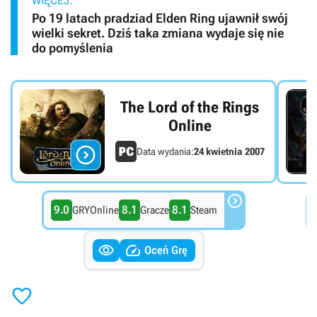
WIĘCEJ:
Po 19 latach pradziad Elden Ring ujawnił swój
wielki sekret. Dziś taka zmiana wydaje się nie
do pomyślenia
The Lord of the Rings
Online

Data wydania:
24 kwietnia 2007

9.0
8.1
8.1
GRYOnline
Gracze
Steam


Oceń Grę
