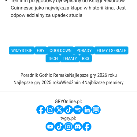
Ten film przygodowy był wpisany do Księgi Rekordów
Guinnessa jako największa klapa w historii kina. Jest
odpowiedzialny za upadek studia
WSZYSTKIE
GRY
COOLDOWN
PORADY
FILMY I SERIALE
TECH
TEMATY
RSS
Poradnik Gothic Remake
Najlepsze gry 2026 roku
Najlepsze gry 2025 roku
Wiedźmin 4
Najbliższe premiery
GRYOnline.pl:
tvgry.pl: