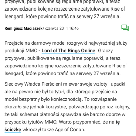
przybywa, publikowane są regularne poprawki, a teraz
zapowiedziano kolejne rozszerzenie zatytułowane Rise of
Isengard, które powinno trafić na serwery 27 września.

Remigiusz Maciaszek
7 czerwca 2011 16:46
Przejście na darmowy model rozgrywki najwyraźniej służy
produkcji MMO -
Lord of The Rings Online
. Graczy
przybywa, publikowane są regularne poprawki, a teraz
zapowiedziano kolejne rozszerzenie zatytułowane
Rise of
Isengard
, które powinno trafić na serwery 27 września.
Sieciowy
Władca Pierścieni
miewał swoje wzloty i upadki,
ale na pewno nie był to tytuł, dla którego przejście na
model bezpłatny było koniecznością. To rozwiązanie
okazało się jednak korzystne, potwierdzając po raz kolejny,
że taki schemat płatności sprawdza sie bardzo dobrze w
przypadku tytułów MMO. Warto przypomnieć, że na
tę
ścieżkę
wkroczył także
Age of Conan
.