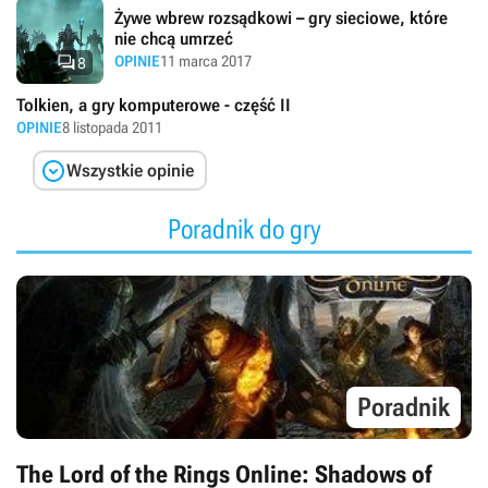
Żywe wbrew rozsądkowi – gry sieciowe, które
nie chcą umrzeć

OPINIE
11 marca 2017
8
Tolkien, a gry komputerowe - część II
OPINIE
8 listopada 2011

Wszystkie opinie
Poradnik do gry
Poradnik
The Lord of the Rings Online: Shadows of