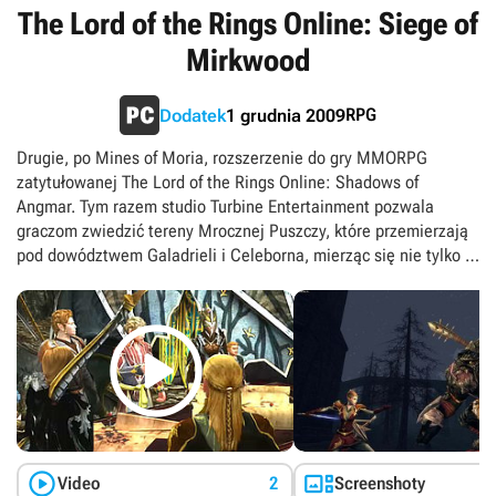
The Lord of the Rings Online: Siege of
Mirkwood
RPG
Dodatek
1 grudnia 2009
Drugie, po Mines of Moria, rozszerzenie do gry MMORPG
zatytułowanej The Lord of the Rings Online: Shadows of
Angmar. Tym razem studio Turbine Entertainment pozwala
graczom zwiedzić tereny Mrocznej Puszczy, które przemierzają
pod dowództwem Galadrieli i Celeborna, mierząc się nie tylko z
orkami, lecz także z innymi potworami pokroju przerażających
pająków. Lista nowych lokacji obejmuje legendarną twierdzę

Dol Guldur, w której wnętrzu czyhają niezliczone
niebezpieczeństwa, jakim gracze stawiają czoła w ramach trzy-,
sześcio- i dwunastuoosobowych instancji; mowa między innymi
o potężnym Lordzie Nazgulu – walka z nim to jedno z
najbardziej epickich starć w historii gry. Ponadto The Lord of the
Rings Online: Siege of Mirkwood zwiększa maksymalny poziom
doświadczenia, wnosi do rozgrywki zupełnie nowe artefakty


Video
2
Screenshoty