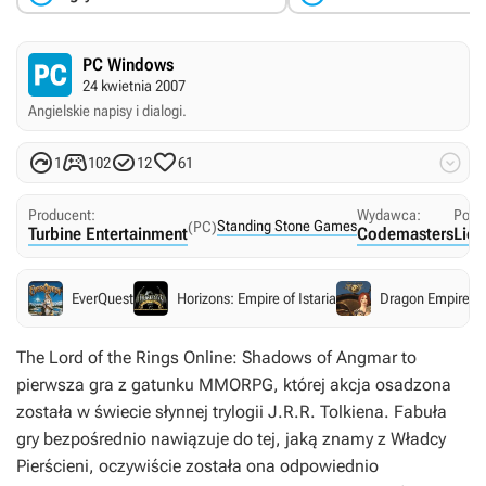
PC Windows
24 kwietnia 2007
Angielskie napisy i dialogi.





1
102
12
61
Producent:
Wydawca:
Pols
Standing Stone Games
(PC)
Turbine Entertainment
Codemasters
Lico
EverQuest
Horizons: Empire of Istaria
Dragon Empires
The Lord of the Rings Online: Shadows of Angmar
to
pierwsza gra z gatunku MMORPG, której akcja osadzona
została w świecie słynnej trylogii J.R.R. Tolkiena. Fabuła
gry bezpośrednio nawiązuje do tej, jaką znamy z Władcy
Pierścieni, oczywiście została ona odpowiednio