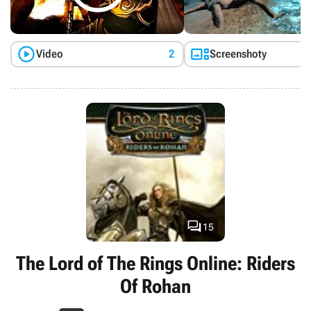
czele z Aragornem, Eowiną czy Eomerem. Dzięki The Lord of the
Rings Online: Helm's Deep gracze mogą rozwinąć prowadzoną
przez siebie postać aż do 95 poziomu doświadczenia, zdobyć
nowe umiejętności oraz sprawdzić ulepszone specjalizacje dla


Video
2
Screenshoty
każdej z klas. Zmiany nie ominęły także systemu walki, przez co
starcia stały się bardziej emocjonujące. Listę nowości zamykają
natomiast świeże elementy ekwipunku zwiększające potencjał
bojowy bohatera.

15
The Lord of The Rings Online: Riders
Of Rohan