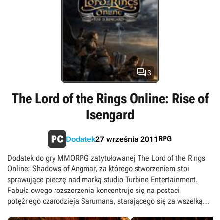
wargów. Ponadto dosiadając rumaka, nasz bohater (który teraz
może awansować na 85 poziom doświadczenia) otrzymuje
dostęp do nowych unikalnych zdolności, a sprzymierzenie się z
innymi jeźdźcami pozwala między innymi na wykonanie szarży
czy wyprowadzenie ataku z flanki. Dopełnieniem tego
wszystkiego jest odbudowa spalonego miasta Snowborn,
dokonywana poprzez realizację setek zadań pobocznych.

3
The Lord of the Rings Online: Rise of
Isengard
RPG
Dodatek
27 września 2011
Dodatek do gry MMORPG zatytułowanej The Lord of the Rings
Online: Shadows of Angmar, za którego stworzeniem stoi
sprawujące pieczę nad marką studio Turbine Entertainment.
Fabuła owego rozszerzenia koncentruje się na postaci
potężnego czarodzieja Sarumana, starającego się za wszelką
cenę wejść w posiadanie Pierścienia Władzy. W trakcie zabawy