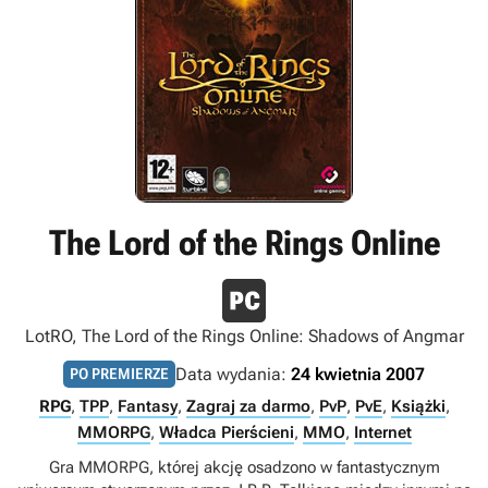
The Lord of the Rings Online
LotRO, The Lord of the Rings Online: Shadows of Angmar
Data wydania:
24 kwietnia 2007
PO PREMIERZE
RPG
,
TPP
,
Fantasy
,
Zagraj za darmo
,
PvP
,
PvE
,
Książki
,
MMORPG
,
Władca Pierścieni
,
MMO
,
Internet
Gra MMORPG, której akcję osadzono w fantastycznym