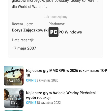
graczowi morpegów, jakie powstały. Godny konkurent
dla World of Warcraft.
Jak recenzujemy
Recenzujący:
Platforma:
Borys Zajączkowski
PC Windows
Data recenzji:
17 maja 2007
Najlepsze gry MMORPG w 2026 roku - nasze TOP
10

OPINIE
3 kwietnia 2026
109
Najlepsze gry w świecie Władcy Pierścieni -
wybór redakcji

OPINIE
18 września 2022
23