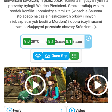
uniwersum stworzonym przez J.R.R. Tolkiena między innymi na
potrzeby trylogii Władca Pierścieni. Gracze trafiają w sam
środek konfliktu pomiędzy siłami zła (w osobie Saurona
stojącego na czele niezliczonych orków i innych
niebezpiecznych bestii z Mordoru) i dobra (czyli rasami
zamieszkującymi pozostałe obszary Śródziemia).

9.0
8.1
8.1
GRYOnline
Gracze
Steam



Oceń Grę




tvgry
1
Video