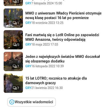

2
GRY
7 listopada 2024 15:00
MMO z uniwersum Władcy Pierścieni otrzymuje
nową klasę postaci 16 lat po premierze

GRY
18 września 2023 13:25
1
Fani martwią się o LotR Online po zapowiedzi
MMO Amazona, twórcy odpowiadają

GRY
18 maja 2023 17:03
5
Jeden z największych światów MMO doczekał
się obszernego dodatku

GRY
16 listopada 2022 10:39
7
15 lat LOTRO; rocznica to atrakcje dla
darmowych graczy

GRY
21 kwietnia 2022 16:30
7

Wszystkie wiadomości