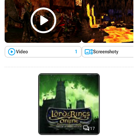
możemy odwiedzić nowe obszary, wśród których pojawia się nie

tylko gigantyczna wieża Orthank, z której mag wydaje rozkazy
swoim poplecznikom, ale i kraina Dunland, zamieszkała przez
wojownicze plemiona Dunlendingów oraz Gap of Rohan. The
Lord of the Rings Online: Rise of Isengard wprowadza również
nową instancję przeznaczoną dla dwudziestu czterech graczy,
których celem jest pokonanie potężnego smoka Draigocha –
największego adwersarza, jaki do tej pory pojawił się w grze.


Video
1
Screenshoty
Add-on zawiera także pakiet misji fabularnych i świeże
elementy ekwipunku, a ponadto zwiększa maksymalny limit
poziomu doświadczenia (do 75) i wprowadza szereg modyfikacji
w charakterystykach wszystkich dziewięciu klas bohaterów.

17