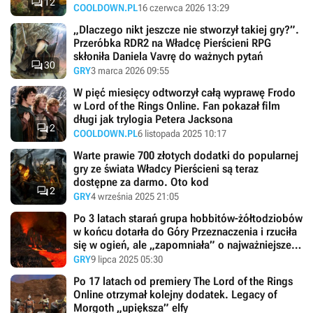

12
COOLDOWN.PL
16 czerwca 2026 13:29
„Dlaczego nikt jeszcze nie stworzył takiej gry?”.
Przeróbka RDR2 na Władcę Pierścieni RPG
skłoniła Daniela Vavrę do ważnych pytań

30
GRY
3 marca 2026 09:55
W pięć miesięcy odtworzył całą wyprawę Frodo
w Lord of the Rings Online. Fan pokazał film
długi jak trylogia Petera Jacksona

2
COOLDOWN.PL
6 listopada 2025 10:17
Warte prawie 700 złotych dodatki do popularnej
gry ze świata Władcy Pierścieni są teraz
dostępne za darmo. Oto kod

2
GRY
4 września 2025 21:05
Po 3 latach starań grupa hobbitów-żółtodziobów
w końcu dotarła do Góry Przeznaczenia i rzuciła
się w ogień, ale „zapomniała” o najważniejszej
rzeczy
GRY
9 lipca 2025 05:30
Po 17 latach od premiery The Lord of the Rings
Online otrzymał kolejny dodatek. Legacy of
Morgoth „upiększa” elfy