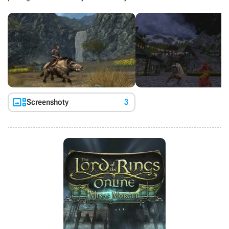

Screenshoty
3