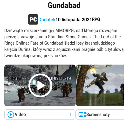
Gundabad
RPG
Dodatek
10 listopada 2021
Dziewiąte rozszerzenie gry MMORPG, nad którego rozwojem
pieczę sprawuje studio Standing Stone Games. The Lord of the
Rings Online: Fate of Gundabad śledzi losy krasnoludzkiego
księcia Durina, który wraz z sojusznikami pragnie odbić tytułową
twierdzę okupowaną przez orków.



Video
1
Screenshoty