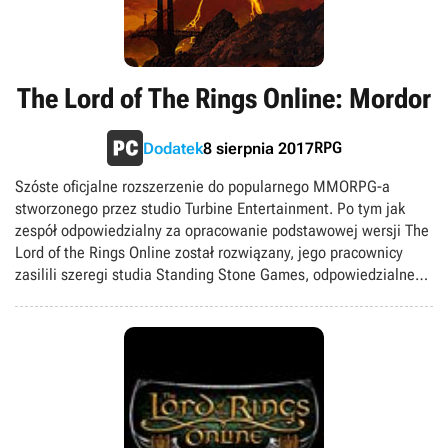
The Lord of The Rings Online: Mordor
RPG
Dodatek
8 sierpnia 2017
Szóste oficjalne rozszerzenie do popularnego MMORPG-a
stworzonego przez studio Turbine Entertainment. Po tym jak
zespół odpowiedzialny za opracowanie podstawowej wersji The
Lord of the Rings Online został rozwiązany, jego pracownicy
zasilili szeregi studia Standing Stone Games, odpowiedzialnego
za przygotowanie opisywanego tutaj dodatku. Add-on
wprowadza do świata gry tytułową krainę Mordor, gdzie obecnie
przebywa Sauron – władca ciemności. Do dyspozycji graczy
oddano szereg lokacji, wśród których pojawia się przełęcz Cirith
Gorgor, Dolina Udun, twierdza Barad-dur oraz Czarna Brama; na
tle czekających na odwiedzenie miejsc błyszczy Erebor, czyli
kraina Krasnoludów znana z powieści Hobbit oraz jej