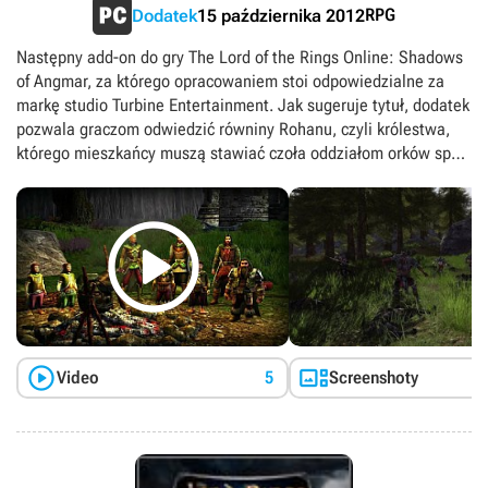
RPG
Dodatek
15 października 2012
Następny add-on do gry The Lord of the Rings Online: Shadows
of Angmar, za którego opracowaniem stoi odpowiedzialne za
markę studio Turbine Entertainment. Jak sugeruje tytuł, dodatek
pozwala graczom odwiedzić równiny Rohanu, czyli królestwa,
którego mieszkańcy muszą stawiać czoła oddziałom orków spod
znaku Białej Ręki. Zadaniem gracza jest wsparcie wojowników
dowodzonych przez Burnotha, syna Baldega, w walce z siłami

zła oraz zawarcie sojuszu Entami, czyli prastarymi
mieszkańcami lasu Fangorn. The Lord of the Rings Online:
Riders of Rohan powiększa świat gry o tytułową krainę
(obejmującą ponad dwukrotnie większy obszar od kopalni Moria
z pierwszego add-onu) oraz dwie mniejsze lokacje – obrzeża
wspomnianego wcześniej lasu i wzgórze Amon Hen. Na tym
jednak nie zamyka się lista nowości – w nasze ręce oddano


Video
5
Screenshoty
bowiem konia wojennego, którego otrzymujemy po wykonaniu
specjalnego zadania. Wierzchowiec jest nie tylko środkiem
transportu, gdyż stanowi nieocenione wsparcie w walce z
nowymi typami przeciwników, wśród których brylują jeźdźcy