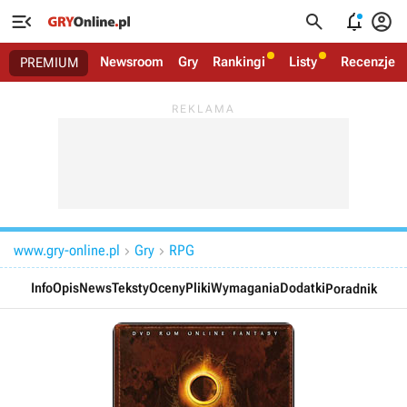




Newsroom
Gry
Rankingi
Listy
Recenzje
PREMIUM
www.gry-online.pl
Gry
RPG


Info
Opis
News
Teksty
Oceny
Pliki
Wymagania
Dodatki
Poradnik