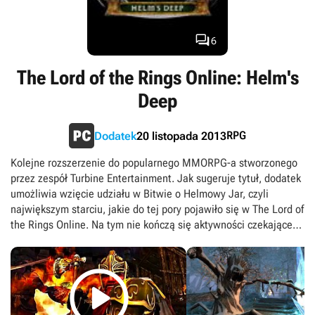
ekranizacji. The Lord of the Rings Online: Mordor zawiera ponad
trzysta nowych zadań, podnosi maksymalny poziom postaci do
115, a także wprowadza do rozgrywki pachnące świeżością

6
przedmioty oraz artefakty. Dopełnieniem nowości jest kolejna
rasa (Elfowie Wysokiego Rodu) oraz system wymiany
The Lord of the Rings Online: Helm's
przedmiotów, dzięki któremu na drodze handlu lub barteru
można zdobyć unikalne ulepszenia dla swojego ekwipunku.
Deep
Listę zmian zamyka nowy system sojuszniczy, dzięki któremu
gracz może dołączyć do dowolnej frakcji celem odbicia terenów
RPG
Dodatek
20 listopada 2013
należących do Mordoru, w zamian otrzymując dodatkowe
bonusy oraz unikalne wyposażenie.
Kolejne rozszerzenie do popularnego MMORPG-a stworzonego
przez zespół Turbine Entertainment. Jak sugeruje tytuł, dodatek
umożliwia wzięcie udziału w Bitwie o Helmowy Jar, czyli
największym starciu, jakie do tej pory pojawiło się w The Lord of
the Rings Online. Na tym nie kończą się aktywności czekające
na sprawdzenie – add-on poszerza świat gry o obszar
zachodniego Rohanu, pozwalając zwiedzić między innymi

twierdzę Dunharrow oraz miasto Edoras, gdzie wspomagamy
króla Theodena w odzyskaniu pełni władzy; w toku przygody
spotykamy również inne postacie znane z książek i filmów, na