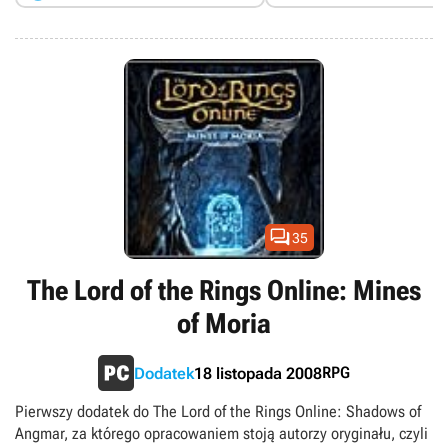
oraz wprowadza mniejsze lub większe usprawnienia (choćby w
postaci zmodyfikowanego systemu walki). Nowością jest
dodatkowy tryb rozgrywki – tak zwany Skirmish – w którym
można wytrenować żołnierzy i zagrać w losowych instancjach
będących częścią Wojny o Pierścień.

35
The Lord of the Rings Online: Mines
of Moria
RPG
Dodatek
18 listopada 2008
Pierwszy dodatek do The Lord of the Rings Online: Shadows of
Angmar, za którego opracowaniem stoją autorzy oryginału, czyli