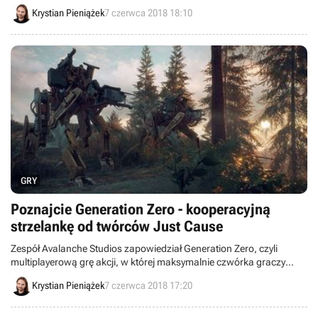
premiery najnowszego dzieła zespołu Bend Studio.
Krystian Pieniążek
7 czerwca 2018 18:10
GRY
Poznajcie Generation Zero - kooperacyjną
strzelankę od twórców Just Cause
Zespół Avalanche Studios zapowiedział Generation Zero, czyli
multiplayerową grę akcji, w której maksymalnie czwórka graczy
stawi opór maszynom próbującym przejąć kontrolę nad Szwecją.
Krystian Pieniążek
7 czerwca 2018 17:20
Całość prezentuje się niczym połączenie Stranger Things i Horizon
Zero Dawn.