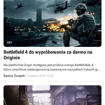
GRY
Battlefield 4 do wypróbowania za darmo na
Originie
Na platformie Origin dostępna jest próbna wersja Battlefielda 4,
która umożliwia nieskrępowaną zabawę we wszystkich trybach gry
– przez 7 dni.
Bartosz Świątek
7 czerwca 2018 12:03