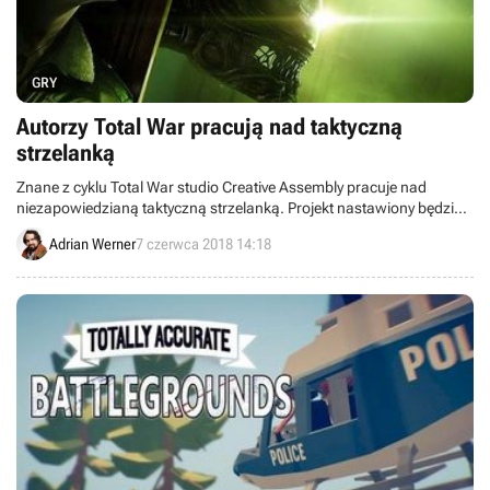
GRY
Autorzy Total War pracują nad taktyczną
strzelanką
Znane z cyklu Total War studio Creative Assembly pracuje nad
niezapowiedzianą taktyczną strzelanką. Projekt nastawiony będzie
na sieciowe potyczki i ma być rozwijany przez długie lata po
Adrian Werner
7 czerwca 2018 14:18
premierze.