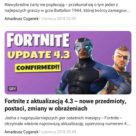
Niewybredne żarty nie popłacają – przekonał się o tym jeden z
najlepszych graczy w grze Battalion 1944, której twórcy zareagowali
na jego nieprzemyślane teksty w bardzo sugestywny sposób.
Amadeusz Cyganek
7 czerwca 2018 22:09
GRY
Fortnite z aktualizacją 4.3 – nowe przedmioty,
postaci, zmiany w obrażeniach
Jedna z najpopularniejszych gier ostatnich miesięcy – Fortnite –
otrzymała właśnie najnowszą aktualizację, opatrzoną numerem 4.3,
która wprowadza dodatkową zawartość oraz zmiany m.in. w
Amadeusz Cyganek
7 czerwca 2018 20:49
systemie obrażeń.