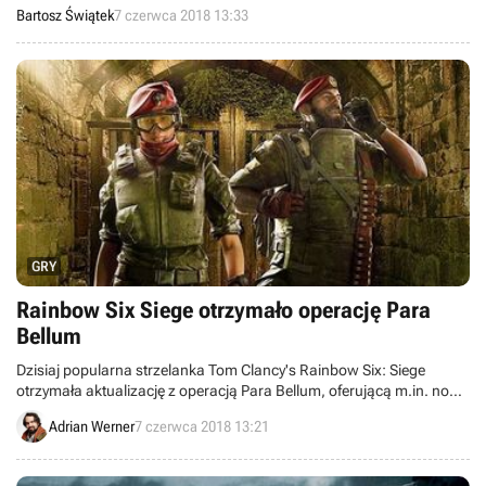
miałaby jego zdaniem postawić na strumieniowanie gier.
Bartosz Świątek
7 czerwca 2018 13:33
GRY
Rainbow Six Siege otrzymało operację Para
Bellum
Dzisiaj popularna strzelanka Tom Clancy's Rainbow Six: Siege
otrzymała aktualizację z operacją Para Bellum, oferującą m.in. nową
mapę i dwie dodatkowe postacie.
Adrian Werner
7 czerwca 2018 13:21