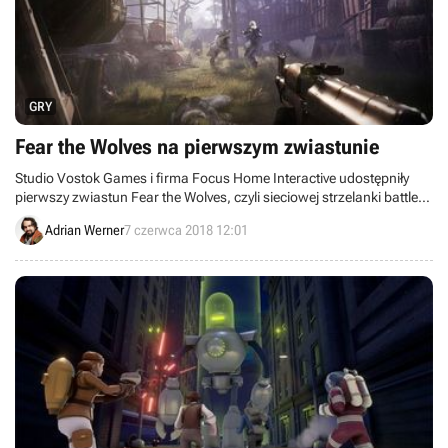
GRY
Fear the Wolves na pierwszym zwiastunie
Studio Vostok Games i firma Focus Home Interactive udostępniły
pierwszy zwiastun Fear the Wolves, czyli sieciowej strzelanki battle
royale utrzymanej w klimacie wzorowanym na cyklu S.T.A.L.K.E.R.
Adrian Werner
7 czerwca 2018 12:01