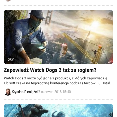
codziennej porcji krótkich wiadomości.
GRY
Zapowiedź Watch Dogs 3 tuż za rogiem?
Watch Dogs 3 może być jedną z produkcji, z których zapowiedzią
Ubisoft czeka na tegoroczną konferencję podczas targów E3. Tytuł
znalazł się w ofercie jednego z austriackich sklepów, a jego premiera
Krystian Pieniążek
7 czerwca 2018 15:40
ma się podobno odbyć jeszcze w tym roku.