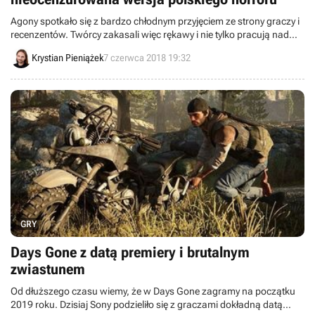
Agony spotkało się z bardzo chłodnym przyjęciem ze strony graczy i
recenzentów. Twórcy zakasali więc rękawy i nie tylko pracują nad
poprawkami do gry, lecz także nad jej nową nieocenzurowaną
Krystian Pieniążek
7 czerwca 2018 19:32
wersją, czyli Agony Unrated.
GRY
Days Gone z datą premiery i brutalnym
zwiastunem
Od dłuższego czasu wiemy, że w Days Gone zagramy na początku
2019 roku. Dzisiaj Sony podzieliło się z graczami dokładną datą