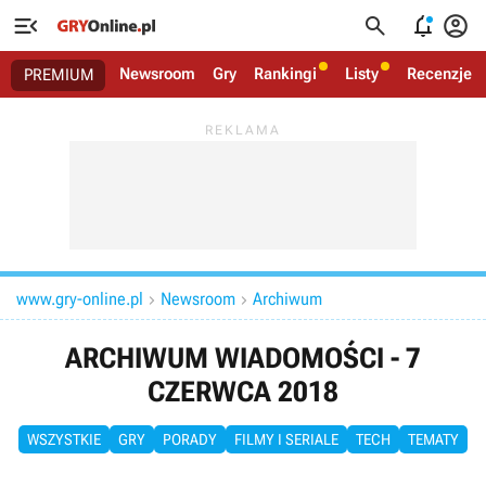




Newsroom
Gry
Rankingi
Listy
Recenzje
PREMIUM
www.gry-online.pl
Newsroom
Archiwum


ARCHIWUM WIADOMOŚCI - 7
CZERWCA 2018
WSZYSTKIE
GRY
PORADY
FILMY I SERIALE
TECH
TEMATY