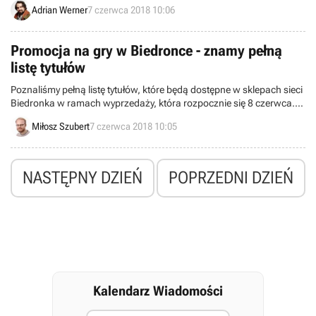
Co miesiąc otrzymamy dwa nowe pojazdy, a co trzy miesiące duży
Adrian Werner
7 czerwca 2018 10:06
patch z dodatkowymi trybami, maszynami i opcjami. Ponadto
jeszcze przed premierą gry odbędą się otwarte beta-testy.
Potwierdzono też koniec rozwoju pierwszej części The Crew.
Promocja na gry w Biedronce - znamy pełną
listę tytułów
Poznaliśmy pełną listę tytułów, które będą dostępne w sklepach sieci
Biedronka w ramach wyprzedaży, która rozpocznie się 8 czerwca.
Na liście znalazły się takie produkcje jak LEGO City: Tajny Agent, The
Miłosz Szubert
7 czerwca 2018 10:05
Elder Scrolls V: Skyrim Special Edition czy Get Even.
NASTĘPNY DZIEŃ
POPRZEDNI DZIEŃ
Kalendarz Wiadomości