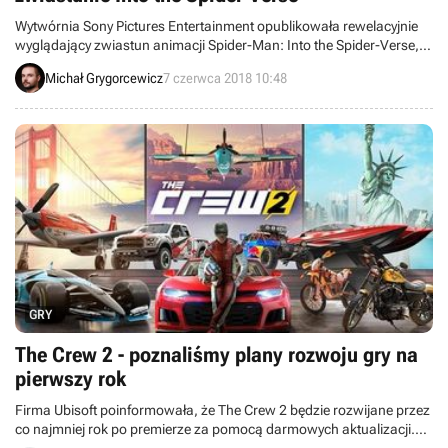
Wytwórnia Sony Pictures Entertainment opublikowała rewelacyjnie
wyglądający zwiastun animacji Spider-Man: Into the Spider-Verse, w
której spotkają się ze sobą różne wersje Człowieka Pająka.
Michał Grygorcewicz
7 czerwca 2018 10:48
GRY
The Crew 2 - poznaliśmy plany rozwoju gry na
pierwszy rok
Firma Ubisoft poinformowała, że The Crew 2 będzie rozwijane przez
co najmniej rok po premierze za pomocą darmowych aktualizacji.