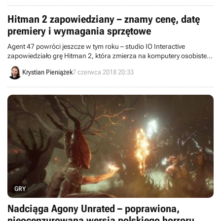
Hitman 2 zapowiedziany – znamy cenę, datę
premiery i wymagania sprzętowe
Agent 47 powróci jeszcze w tym roku – studio IO Interactive
zapowiedziało grę Hitman 2, która zmierza na komputery osobiste,
PlayStation 4 oraz Xboksa One. Nie tylko ujawniono datę premiery tej
Krystian Pieniążek
7 czerwca 2018 20:33
produkcji oraz informacje na temat fabuły, lecz także podzielono się
konkretami na temat nowego trybu gry.
GRY
Nadciąga Agony Unrated – poprawiona,
nieocenzurowana wersja polskiego horroru