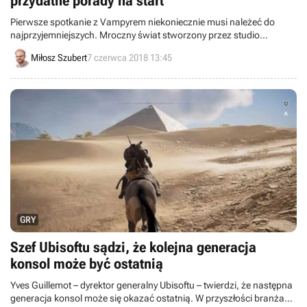
przydatne porady na start
Pierwsze spotkanie z Vampyrem niekoniecznie musi należeć do
najprzyjemniejszych. Mroczny świat stworzony przez studio
DONTNOD jest brutalny i nieprzyjazny. Jak w nim funkcjonować i nie
Miłosz Szubert
7 czerwca 2018 13:45
dać się przy okazji przebić osinowym kołkiem? Zapraszamy do
zapoznania się z garścią przydatnych porad.
GRY
Szef Ubisoftu sądzi, że kolejna generacja
konsol może być ostatnią
Yves Guillemot – dyrektor generalny Ubisoftu – twierdzi, że następna
generacja konsol może się okazać ostatnią. W przyszłości branża