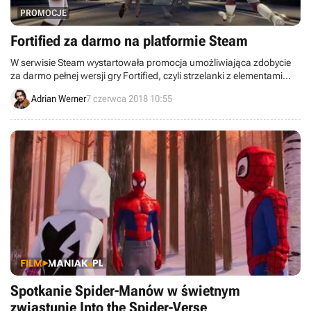
PROMOCJE
Fortified za darmo na platformie Steam
W serwisie Steam wystartowała promocja umożliwiająca zdobycie
za darmo pełnej wersji gry Fortified, czyli strzelanki z elementami
tower defense, którą opracowali autorzy popularnego Foxhole.
Adrian Werner
7 czerwca 2018 10:55
Spotkanie Spider-Manów w świetnym
zwiastunie Into the Spider-Verse