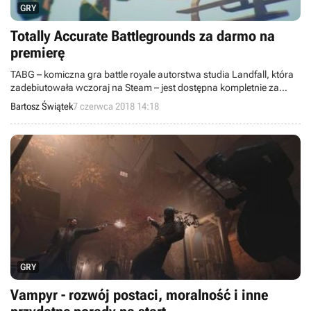
GRY
Totally Accurate Battlegrounds za darmo na
premierę
TABG – komiczna gra battle royale autorstwa studia Landfall, która
zadebiutowała wczoraj na Steam – jest dostępna kompletnie za
darmo przez pierwsze 100 godzin od premiery.
Bartosz Świątek
7 czerwca 2018 14:18
GRY
Vampyr - rozwój postaci, moralność i inne