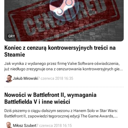
GRY
Koniec z cenzurą kontrowersyjnych treści na
Steamie
Jak wynika z wydanego przez firmę Valve Software oświadczenia,
już niedługo zrezygnuje ona z cenzurowania kontrowersyjnych gier
na Steamie. Z platformy będą znikać wyłącznie tytuły o treściach
Jakub Mirowski
7 czerwca 2018 16:35
nielegalnych oraz będące „oczywistym trollingiem”.
Nowości w Battlefront II, wymagania
Battlefielda V i inne wieści
Dziś piszemy o ciągu dalszym sezonu z Hanem Solo w Star Wars:
Battlefront II, zapowiedzi tegorocznej edycji The Game Awards,
opóźnieniu Crackdown 3 oraz nieaktualnych wymaganiach
Miłosz Szubert
7 czerwca 2018 16:15
sprzętowych Battlefielda V. Witajcie w wieściach ze świata –