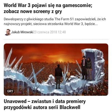
World War 3 pojawi się na gamescomie;
zobacz nowe screeny z gry
Deweloperzy z gliwickiego studia The Farm 51 zapowiedzieli, że ich
najnowszy projekt, sieciowa strzelanka World War 3, będzie
dostępny do przetestowania podczas sierpniowych targów
Jakub Mirowski
23 czerwca 2018 12:48
gamescom w Kolonii.
GRY
Unavowed – zwiastun i data premiery
przygodówki autora serii Blackwell