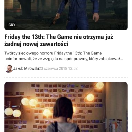
GRY
Friday the 13th: The Game nie otrzyma już
żadnej nowej zawartości
Twórcy sieciowego horroru Friday the 13th: The Game
poinformowali, że ze względu na spór prawny, który zablokował
opracowywanie nowej zawartości do gry, plany tworzenia dalszych
Jakub Mirowski
23 czerwca 2018 13:52
rozszerzeń zostały ostatecznie anulowane.