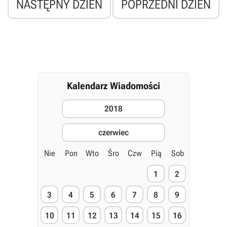
NASTĘPNY DZIEŃ
POPRZEDNI DZIEŃ
Kalendarz Wiadomości
2018
czerwiec
Nie
Pon
Wto
Śro
Czw
Pią
Sob
1
2
3
4
5
6
7
8
9
10
11
12
13
14
15
16