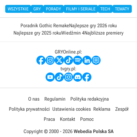
WSZYSTKIE
GRY
PORADY
FILMY I SERIALE
TECH
TEMATY
Poradnik Gothic Remake
Najlepsze gry 2026 roku
Najlepsze gry 2025 roku
Wiedźmin 4
Najbliższe premiery
GRYOnline.pl:
tvgry.pl:
O nas
Regulamin
Polityka redakcyjna
Polityka prywatności
Ustawienia cookies
Reklama
Zespół
Praca
Kontakt
Pomoc
Copyright © 2000 -
2026
Webedia Polska SA