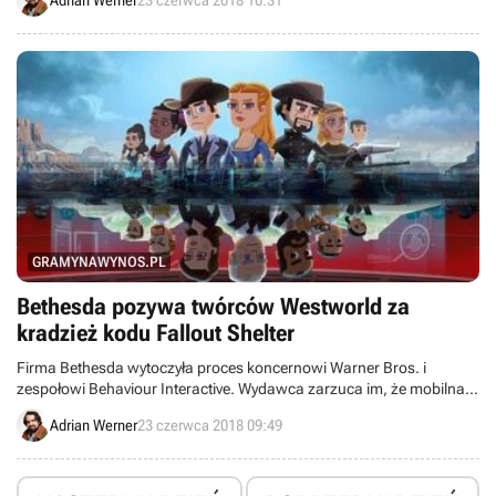
nowych światów. Produkcja zaoferuje zarówno tryb dla
pojedynczego gracza, jak i rozgrywki multiplayer.
GRAMYNAWYNOS.PL
Bethesda pozywa twórców Westworld za
kradzież kodu Fallout Shelter
Firma Bethesda wytoczyła proces koncernowi Warner Bros. i
zespołowi Behaviour Interactive. Wydawca zarzuca im, że mobilna
strategia Westworld wykorzystuje kod gry Fallout Shelter.
Adrian Werner
23 czerwca 2018 09:49