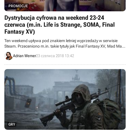
PROMOCJE
Dystrybucja cyfrowa na weekend 23-24
czerwca (m.in. Life is Strange, SOMA, Final
Fantasy XV)
Ten weekend upływa pod znakiem letniej wyprzedaży w serwisie
Steam. Przeceniono m.in. takie tytuły jak Final Fantasy XV, Mad Max,
Dark Souls III, Quantum Break, SOMA czy pierwszy sezon Life is
Adrian Werner
23 czerwca 2018 13:42
Strange.
GRY