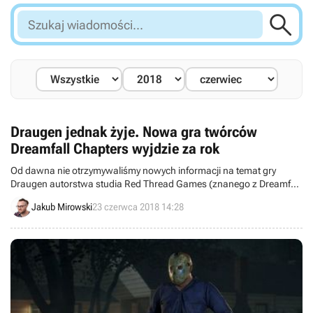

Szukaj
wiadomości...
Draugen jednak żyje. Nowa gra twórców
Dreamfall Chapters wyjdzie za rok
Od dawna nie otrzymywaliśmy nowych informacji na temat gry
Draugen autorstwa studia Red Thread Games (znanego z Dreamfall
Chapters). Wszystko wskazuje jednak na to, że projekt nie został
Jakub Mirowski
23 czerwca 2018 14:28
porzucony, a szczegóły na jego temat usłyszymy najpewniej na
tegorocznym gamescomie.