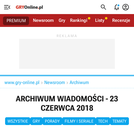




Newsroom
Gry
Rankingi
Listy
Recenzje
PREMIUM
www.gry-online.pl
Newsroom
Archiwum


ARCHIWUM WIADOMOŚCI - 23
CZERWCA 2018
WSZYSTKIE
GRY
PORADY
FILMY I SERIALE
TECH
TEMATY