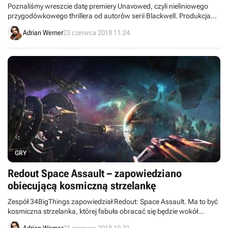
Poznaliśmy wreszcie datę premiery Unavowed, czyli nieliniowego
przygodówkowego thrillera od autorów serii Blackwell. Produkcja
ukaże się w sierpniu, a oczekiwanie na nią umilić powinien nowy
Adrian Werner
23 czerwca 2018 11:24
zwiastun.
GRY
Redout Space Assault – zapowiedziano
obiecującą kosmiczną strzelankę
Zespół 34BigThings zapowiedział Redout: Space Assault. Ma to być
kosmiczna strzelanka, której fabuła obracać się będzie wokół
wyścigu statków kolonizacyjnych do najbardziej obiecujących
Adrian Werner
23 czerwca 2018 10:31