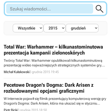

Szukaj
wiadomości...
Total War: Warhammer – kilkunastominutowa
prezentacja kampanii zielonoskórych
Twórcy Total War: Warhammer opublikowali kilkunastominutową
prezentację wideo najważniejszych strategicznych systemów gry.
Fani tytułu mogą przyjrzeć się między innymi drzewkom
Michał Kułakowski
3 grudnia 2015 19:45
technologicznym, umiejętnościom dowódców oraz trójwymiarowej
mapie świata.
Pecetowe Dragon's Dogma: Dark Arisen z
rozbudowanymi opcjami graficznymi
W Internecie pojawił się filmik prezentujący komputerową wersję gry
Dragon’s Dogma: Dark Arisen, która ma ukazać się w styczniu
przyszłego roku. Pokazano na nim między innymi opcje graficzne,
Piotr Bicki
3 grudnia 2015 18:50