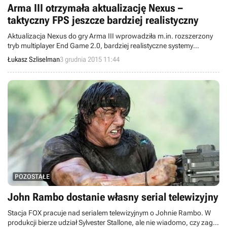
Arma III otrzymała aktualizację Nexus –
taktyczny FPS jeszcze bardziej realistyczny
Aktualizacja Nexus do gry Arma III wprowadziła m.in. rozszerzony
tryb multiplayer End Game 2.0, bardziej realistyczne systemy
kondycji i obrażeń oraz przydatne narzędzie dla modderów. Studio
Łukasz Szliselman
3 grudnia 2015 11:44
Bohemia Interactive uruchomiło także usługę społecznościową
Arma III Units.
POZOSTAŁE
John Rambo dostanie własny serial telewizyjny
Stacja FOX pracuje nad serialem telewizyjnym o Johnie Rambo. W
produkcji bierze udział Sylvester Stallone, ale nie wiadomo, czy zagra