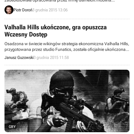
zadebiutowała opracowana przez firmę Gameloft mobilna
strzelanina snajperska Sniper Fury. Produkcja, w której zajmujemy
Piotr Doroń
3 grudnia 2015 13:06
się cichą eliminacją celów, została wydana w modelu darmowym z
mikropłatnościami.
Valhalla Hills ukończone, gra opuszcza
Wczesny Dostęp
Osadzona w świecie wikingów strategia ekonomiczna Valhalla Hills,
przygotowana przez studio Funatics, została oficjalnie ukończona i
opuściła Wczesny Dostęp, w którym znajdowała się od sierpnia.
Janusz Guzowski
3 grudnia 2015 11:58
Wraz z premierą gry wydano aktualizację wprowadzającą nową
zawartość.
GRY