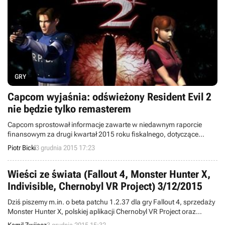
GRY
Capcom wyjaśnia: odświeżony Resident Evil 2
nie będzie tylko remasterem
Capcom sprostował informacje zawarte w niedawnym raporcie
finansowym za drugi kwartał 2015 roku fiskalnego, dotyczące
odświeżonej wersji Resident Evil 2. Jeden z przedstawicieli firmy
Piotr Bicki
3 grudnia 2015 17:23
podkreślił, że produkcja nie będzie zwykłym remasterem, a
pełnoprawnym remakiem.
Wieści ze świata (Fallout 4, Monster Hunter X,
Indivisible, Chernobyl VR Project) 3/12/2015
Dziś piszemy m.in. o beta patchu 1.2.37 dla gry Fallout 4, sprzedaży
Monster Hunter X, polskiej aplikacji Chernobyl VR Project oraz
udanej zbiórce pieniędzy na Indivisible. Witajcie w wieściach ze