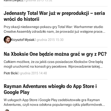
Kamil Zwijacz
3 grudnia 2015 15:32
świata – codziennej porcji krótkich wiadomości.
Jedenasty Total War już w preprodukcji – seria
wróci do historii
Przy okazji niedawnego pokazu gry Total War: Warhammer studio
Creative Assembly zdradziło nam, że prowadzi już wstępne prace
nad kolejną odsłoną swojej flagowej strategicznej serii. Jej akcja
Krzysztof Mysiak
3 grudnia 2015 15:30
ponownie będzie toczyła się w realiach historycznych.
Na Xboksie One będzie można grać w gry z PC?
Całkiem możliwe, że za jakiś czas posiadacze Xboksów One będą
mogli uruchomić na konsoli gry pecetowe. Wprowadzenie takiej
funkcji rozważa Microsoft, a przynajmniej tak wynika z ankiety
Piotr Bicki
3 grudnia 2015 14:48
rozesłanej uczestnikom programu Xbox Live Rewards.
Rayman Adventures wbiegło do App Store i
Google Play
W usługach App Store i Google Play zadebiutowała gra Rayman
Adventures, czyli nowa odsłona popularnego cyklu platformówek
firmy Ubisoft.