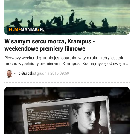
W samym sercu morza, Krampus -
weekendowe premiery filmowe
Pierwszy weekend grudnia jest ostatnim w tym roku, który jest tak
mocno wypełniony premierami. Krampus i Kochajmy się od święta to
zimowe, świąteczne produkcje typowe dla końcówki roku, ale mamy
Filip Grabski
3 grudnia 2015 09:59
jeszcze osiem innych filmów. Zapraszam.