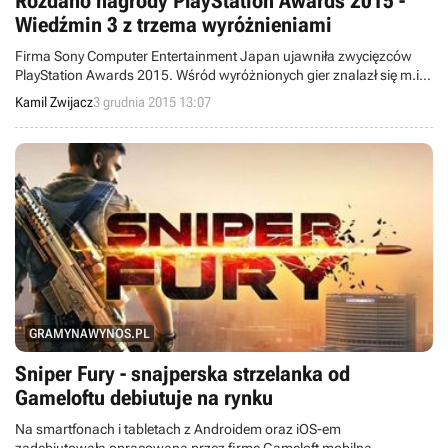
Rozdano nagrody PlayStation Awards 2015 -
Wiedźmin 3 z trzema wyróżnieniami
Firma Sony Computer Entertainment Japan ujawniła zwycięzców
PlayStation Awards 2015. Wśród wyróżnionych gier znalazł się m.in.
polski Wiedźmin 3: Dziki Gon, który zdobył dwie nagrody
Kamil Zwijacz
3 grudnia 2015 13:07
publiczności oraz Asia Special Award.
GRAMYNAWYNOS.PL
Sniper Fury - snajperska strzelanka od
Gameloftu debiutuje na rynku
Na smartfonach i tabletach z Androidem oraz iOS-em