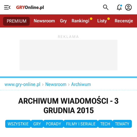




Newsroom
Gry
Rankingi
Listy
Recenzje
PREMIUM
www.gry-online.pl
Newsroom
Archiwum


ARCHIWUM WIADOMOŚCI - 3
GRUDNIA 2015
WSZYSTKIE
GRY
PORADY
FILMY I SERIALE
TECH
TEMATY