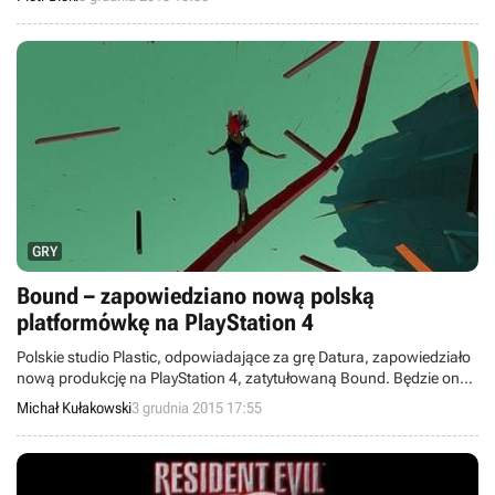
jakie znajdą się w produkcji - wydają się one całkiem rozbudowane.
GRY
Bound – zapowiedziano nową polską
platformówkę na PlayStation 4
Polskie studio Plastic, odpowiadające za grę Datura, zapowiedziało
nową produkcję na PlayStation 4, zatytułowaną Bound. Będzie ona
eksperymentalną trójwymiarową platformówką z abstrakcyjnym i
Michał Kułakowski
3 grudnia 2015 17:55
intrygującym światem.