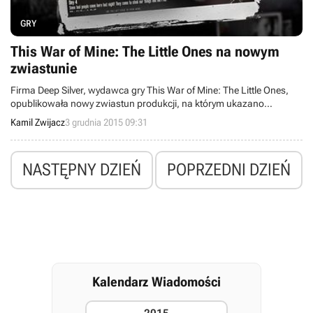
GRY
This War of Mine: The Little Ones na nowym
zwiastunie
Firma Deep Silver, wydawca gry This War of Mine: The Little Ones,
opublikowała nowy zwiastun produkcji, na którym ukazano
rozgrywkę. Tytuł ukaże się 29 stycznia 2016 roku na konsolach Xbox
Kamil Zwijacz
3 grudnia 2015 09:31
One i PlayStation 4.
NASTĘPNY DZIEŃ
POPRZEDNI DZIEŃ
Kalendarz Wiadomości