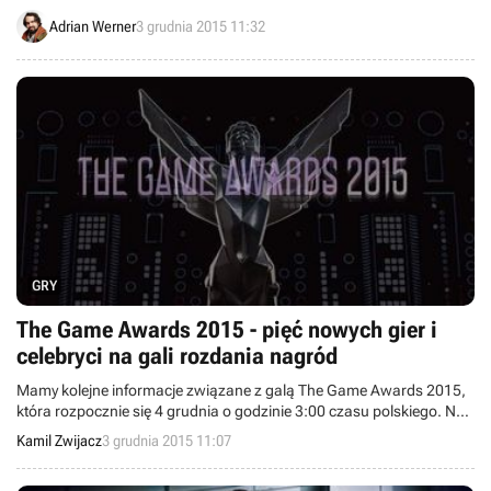
on tę postać na małym ekranie.
Adrian Werner
3 grudnia 2015 11:32
GRY
The Game Awards 2015 - pięć nowych gier i
celebryci na gali rozdania nagród
Mamy kolejne informacje związane z galą The Game Awards 2015,
która rozpocznie się 4 grudnia o godzinie 3:00 czasu polskiego. Na
wydarzeniu zagości kilka znanych postaci (m.in. Kiefer Sutherland,
Kamil Zwijacz
3 grudnia 2015 11:07
Reggie Fils-Aime i Mark Hamill), pojawią się nowe prezentacje i
informacje związane z grami Far Cry Primal, Quantum Break, Mortal