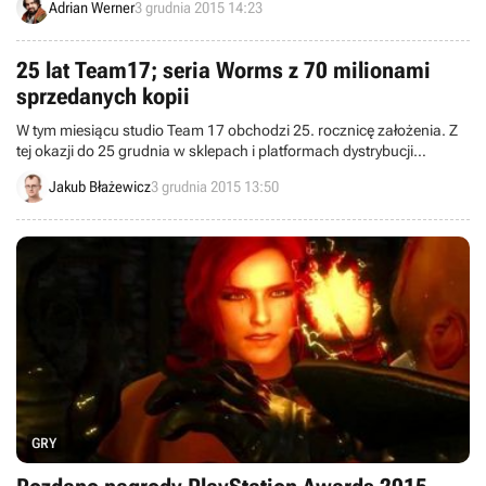
Adrian Werner
3 grudnia 2015 14:23
25 lat Team17; seria Worms z 70 milionami
sprzedanych kopii
W tym miesiącu studio Team 17 obchodzi 25. rocznicę założenia. Z
tej okazji do 25 grudnia w sklepach i platformach dystrybucji
cyfrowej będą pojawiać się promocje na tytuły tego studia, a sami
Jakub Błażewicz
3 grudnia 2015 13:50
twórcy pochwalili się 70 milionami sprzedanych kopii gier z serii
Worms.
GRY