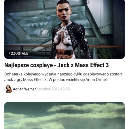
Kombat X, The Walking Dead: Michonne oraz Rocket League, a
dodatkowo ujawnionych zostanie pięć zupełnie nowych produkcji.
POZOSTAŁE
Najlepsze cosplaye - Jack z Mass Effect 3
Bohaterką kolejnego wydania naszego cyklu cosplayowego została
Jack z gry Mass Effect 3. W postać wcieliła się Anna Ormeli.
Adrian Werner
3 grudnia 2015 10:55