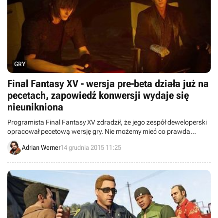
GRY
Final Fantasy XV - wersja pre-beta działa już na
pecetach, zapowiedź konwersji wydaje się
nieunikniona
Programista Final Fantasy XV zdradził, że jego zespół deweloperski
opracował pecetową wersję gry. Nie możemy mieć co prawda
pewności, że piętnastka rzeczywiście ukaże się na PC, ale trudno
Adrian Werner
14 grudnia 2015 11:25
sobie wyobrazić, aby było inaczej.