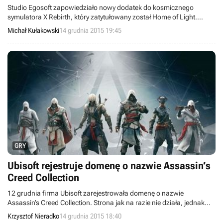
Studio Egosoft zapowiedziało nowy dodatek do kosmicznego
symulatora X Rebirth, który zatytułowany został Home of Light.
Rozszerzenie pojawi się w sprzedaży w przyszłym roku, wraz z
Michał Kułakowski
14 grudnia 2015 19:45
kolejnym dużym patchem (4.0) dla podstawowej wersji gry.
GRY
Ubisoft rejestruje domenę o nazwie Assassin’s
Creed Collection
12 grudnia firma Ubisoft zarejestrowała domenę o nazwie
Assassin’s Creed Collection. Strona jak na razie nie działa, jednak
spekulacji na temat tego, czego dokładnie będzie dotyczyć, jest już
Krzysztof Nieradko
14 grudnia 2015 18:40
bardzo dużo. Sam tytuł zdaje się zwiastować zbiorcze wydanie