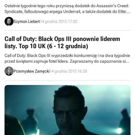
Ostatnie tygodnie tego roku przyniosą dodatek do Assassin's Creed:
Syndicate, falloutowego erpega Underrail, a także dodatek do Elite:
Dangerous z lądowaniem na powierzchniach planet. Zapraszamy
Szymon Liebert
14 grudnia 2015 17:02
na przegląd premier.
Call of Duty: Black Ops III ponownie liderem
listy. Top 10 UK (6 - 12 grudnia)
Call of Duty: Black Ops III wyprzedziło konkurencję i na dwa tygodnie
przed świętami zajmuje fotel lidera. Zapraszamy do zapoznania się
z pierwszą dziesiątką najchętniej kupowanych gier w Zjednoczonym
Przemysław Zamęcki
14 grudnia 2015 16:28
Królestwie w handlu detalicznym.