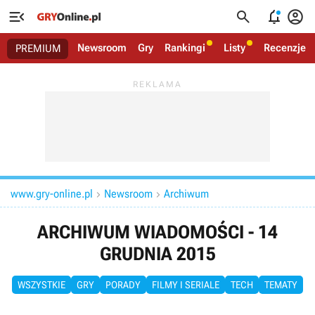




Newsroom
Gry
Rankingi
Listy
Recenzje
PREMIUM
www.gry-online.pl
Newsroom
Archiwum


ARCHIWUM WIADOMOŚCI - 14
GRUDNIA 2015
WSZYSTKIE
GRY
PORADY
FILMY I SERIALE
TECH
TEMATY