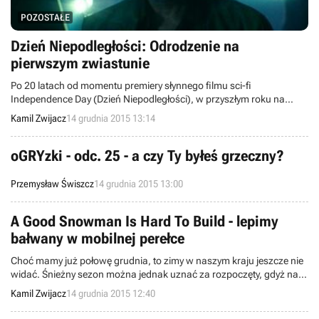
POZOSTAŁE
Dzień Niepodległości: Odrodzenie na
pierwszym zwiastunie
Po 20 latach od momentu premiery słynnego filmu sci-fi
Independence Day (Dzień Niepodległości), w przyszłym roku na
ekrany kin trafi kontynuacja zatytułowana Independence Day:
Kamil Zwijacz
14 grudnia 2015 13:14
Resurgence (Dzień Niepodległości: Odrodzenie). Natomiast dziś
możemy obejrzeć pierwszy zwiastun tego obrazu.
oGRYzki - odc. 25 - a czy Ty byłeś grzeczny?
Przemysław Świszcz
14 grudnia 2015 13:00
A Good Snowman Is Hard To Build - lepimy
bałwany w mobilnej perełce
Choć mamy już połowę grudnia, to zimy w naszym kraju jeszcze nie
widać. Śnieżny sezon można jednak uznać za rozpoczęty, gdyż na
urządzeniach mobilnych zadebiutowała gra A Good Snowman Is
Kamil Zwijacz
14 grudnia 2015 12:40
Hard To Build, w której lepimy bałwany.