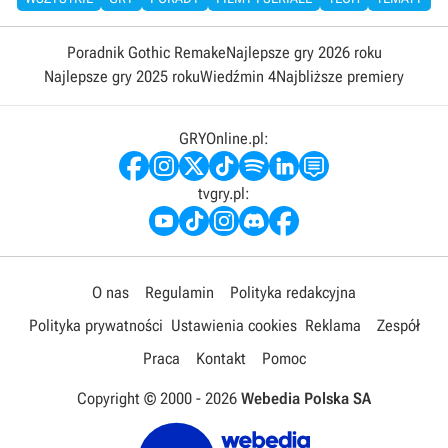
Poradnik Gothic Remake
Najlepsze gry 2026 roku
Najlepsze gry 2025 roku
Wiedźmin 4
Najbliższe premiery
GRYOnline.pl:
tvgry.pl:
O nas
Regulamin
Polityka redakcyjna
Polityka prywatności
Ustawienia cookies
Reklama
Zespół
Praca
Kontakt
Pomoc
Copyright © 2000 -
2026
Webedia Polska SA