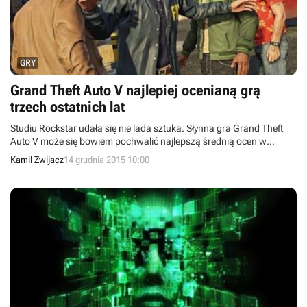
GRY
Grand Theft Auto V najlepiej ocenianą grą
trzech ostatnich lat
Studiu Rockstar udała się nie lada sztuka. Słynna gra Grand Theft
Auto V może się bowiem pochwalić najlepszą średnią ocen w
serwisach Metacritic i GameRankings w trzech ostatnich latach.
Kamil Zwijacz
14 grudnia 2015 10:00