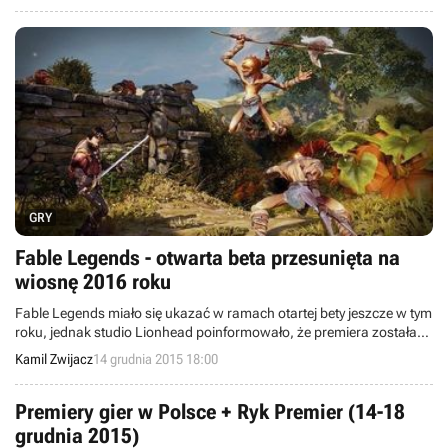
wszystkich dotychczasowych odsłon tego kultowego cyklu, choć
bardziej prawdopodobne jest zawarcie tylko kilku z nich.
GRY
Fable Legends - otwarta beta przesunięta na
wiosnę 2016 roku
Fable Legends miało się ukazać w ramach otartej bety jeszcze w tym
roku, jednak studio Lionhead poinformowało, że premiera została
przełożona na wiosnę 2016 roku, a w międzyczasie gra będzie dalej
Kamil Zwijacz
14 grudnia 2015 18:00
rozwijana w zamkniętej becie.
Premiery gier w Polsce + Ryk Premier (14-18
grudnia 2015)