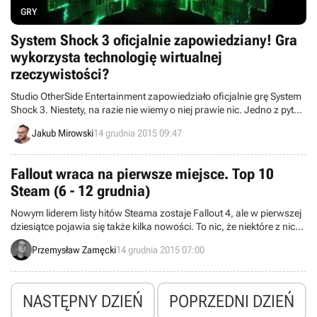
GRY
System Shock 3 oficjalnie zapowiedziany! Gra
wykorzysta technologię wirtualnej
rzeczywistości?
Studio OtherSide Entertainment zapowiedziało oficjalnie grę System
Shock 3. Niestety, na razie nie wiemy o niej prawie nic. Jedno z pytań
zadawane przy okazji zapisywania się do newslettera sugeruje
Jakub Mirowski
14 grudnia 2015 09:47
jednak, że produkcja ta może wykorzystać technologię wirtualnej
rzeczywistości.
Fallout wraca na pierwsze miejsce. Top 10
Steam (6 - 12 grudnia)
Nowym liderem listy hitów Steama zostaje Fallout 4, ale w pierwszej
dziesiątce pojawia się także kilka nowości. To nic, że niektóre z nich,
mocno nadgryzione zębem czasu, już dawno debiutowały na
Przemysław Zamęcki
14 grudnia 2015 07:00
konsolach - w końcu również i posiadacze komputerów PC mogą
sprawdzić te zacne tytuły.
NASTĘPNY DZIEŃ
POPRZEDNI DZIEŃ