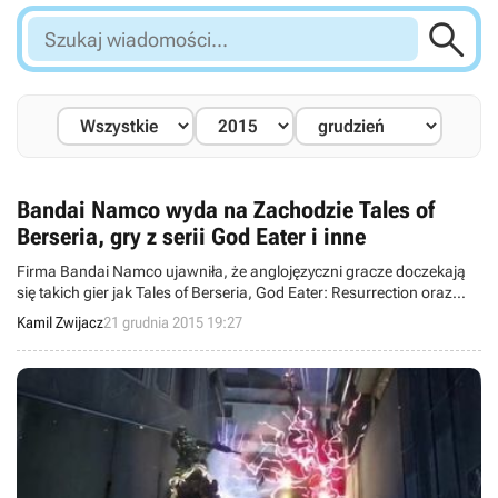

Szukaj
wiadomości...
Bandai Namco wyda na Zachodzie Tales of
Berseria, gry z serii God Eater i inne
Firma Bandai Namco ujawniła, że anglojęzyczni gracze doczekają
się takich gier jak Tales of Berseria, God Eater: Resurrection oraz
God Eater 2: Rage Burst, Mobile Suit Gundam: Extreme Vs. Force i
Kamil Zwijacz
21 grudnia 2015 19:27
nie tylko. Dodatkowo cześć z tych produkcji pojawi się nie tylko na
konsolach, ale także na PC-tach.