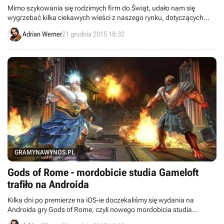
Mimo szykowania się rodzimych firm do Świąt, udało nam się
wygrzebać kilka ciekawych wieści z naszego rynku, dotyczących
m.in. polskiego wydania Dark Souls III, pełnych wersji w CD-Action
Adrian Werner
21 grudnia 2015 18:32
01/2016 i dodatków z akcji #DrinkForDLC do Dying Light.
GRAMYNAWYNOS.PL
Gods of Rome - mordobicie studia Gameloft
trafiło na Androida
Kilka dni po premierze na iOS-ie doczekaliśmy się wydania na
Androida gry Gods of Rome, czyli nowego mordobicia studia
Gameloft.