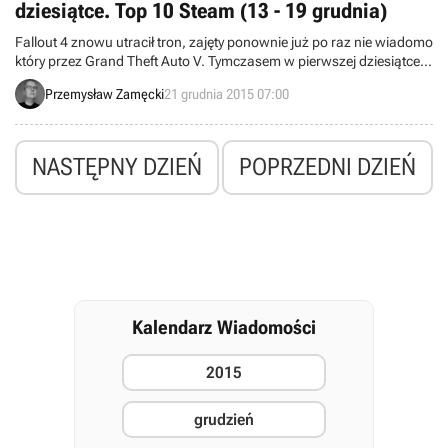
dziesiątce. Top 10 Steam (13 - 19 grudnia)
Fallout 4 znowu utracił tron, zajęty ponownie już po raz nie wiadomo
który przez Grand Theft Auto V. Tymczasem w pierwszej dziesiątce
hitów Steama, najpopularniejszej platformy cyfrowej dystrybucji na
Przemysław Zamęcki
21 grudnia 2015 07:00
PC, debiutuje Horizons - dodatek do Elite: Dangerous umożliwiający
m.in. lądowanie na planetach.
NASTĘPNY DZIEŃ
POPRZEDNI DZIEŃ
Kalendarz Wiadomości
2015
grudzień