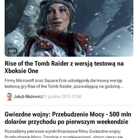
GRY
Rise of the Tomb Raider z wersją testową na
Xboksie One
Firmy Microsoft oraz Square Enix udostępniły darmową wersję
testową gry Rise of the Tomb Raider, pozwalającą na godzinę
rozgrywki. Dotyczy to jedynie wydania na konsolę Xbox One.
Jakub Błażewicz
21 grudnia 2015 12:50
Gwiezdne wojny: Przebudzenie Mocy - 500 mln
dolarów przychodu po pierwszym weekendzie
Poznaliśmy pierwsze wyniki finansowe filmu Gwiezdne wojny:
Przebudzenie Mocy. Zgodnie z oczekiwaniami, obraz cieszy się