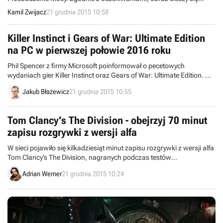
ogromną popularnością i udało mu się już pobić kilka rekordów, a w
Kamil Zwijacz
21 grudnia 2015 10:58
samym dniu premiery wygenerował na całym świecie 250 milionów
dolarów przychodu.
Killer Instinct i Gears of War: Ultimate Edition
na PC w pierwszej połowie 2016 roku
Phil Spencer z firmy Microsoft poinformował o pecetowych
wydaniach gier Killer Instinct oraz Gears of War: Ultimate Edition. Nie
podał konkretnych dat, ale stwierdził, że obie produkcje ukażą się w
Jakub Błażewicz
21 grudnia 2015 10:55
2016 roku i nie będziemy musieli czekać na nie zbyt długo.
Tom Clancy’s The Division - obejrzyj 70 minut
zapisu rozgrywki z wersji alfa
W sieci pojawiło się kilkadziesiąt minut zapisu rozgrywki z wersji alfa
Tom Clancy’s The Division, nagranych podczas testów
zorganizowanych dla użytkowników konsoli Xbox One.
Adrian Werner
21 grudnia 2015 10:24