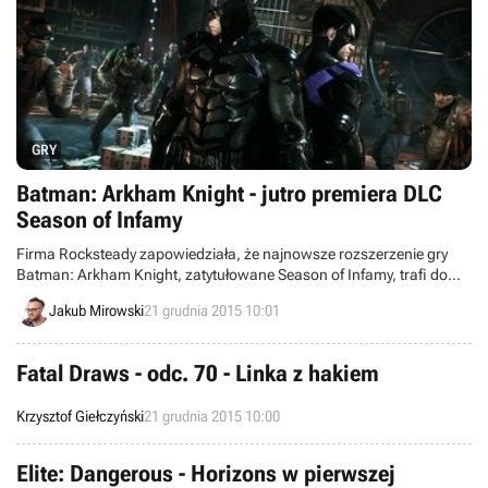
GRY
Batman: Arkham Knight - jutro premiera DLC
Season of Infamy
Firma Rocksteady zapowiedziała, że najnowsze rozszerzenie gry
Batman: Arkham Knight, zatytułowane Season of Infamy, trafi do
graczy 22 grudnia. Zaprezentowano także filmik, na którym
Jakub Mirowski
21 grudnia 2015 10:01
możemy zobaczyć fragmenty rozgrywki z nadchodzącego DLC.
Fatal Draws - odc. 70 - Linka z hakiem
Krzysztof Giełczyński
21 grudnia 2015 10:00
Elite: Dangerous - Horizons w pierwszej