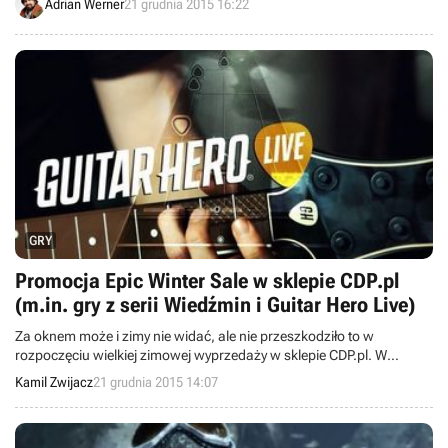
Adrian Werner
21 grudnia 2015 16:22
GRY
Promocja Epic Winter Sale w sklepie CDP.pl
(m.in. gry z serii Wiedźmin i Guitar Hero Live)
Za oknem może i zimy nie widać, ale nie przeszkodziło to w
rozpoczęciu wielkiej zimowej wyprzedaży w sklepie CDP.pl. W
promocyjnych cenach można nabyć nie tylko gry (zarówno
Kamil Zwijacz
21 grudnia 2015 14:07
konsolowe, jak i komputerowe), ale także planszówki, filmy, książki i
rozmaite gadżety.