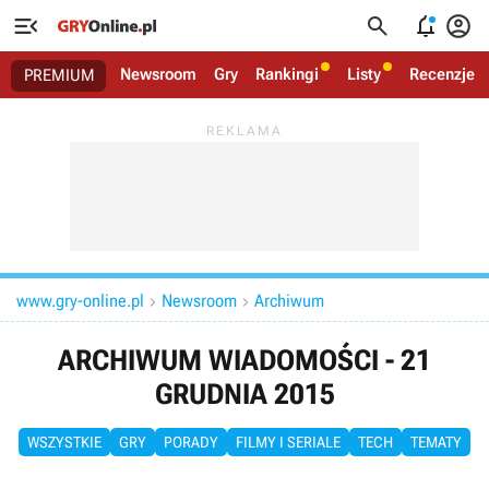




Newsroom
Gry
Rankingi
Listy
Recenzje
PREMIUM
www.gry-online.pl
Newsroom
Archiwum


ARCHIWUM WIADOMOŚCI - 21
GRUDNIA 2015
WSZYSTKIE
GRY
PORADY
FILMY I SERIALE
TECH
TEMATY