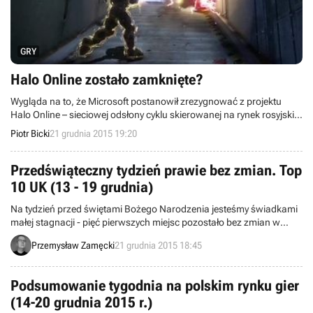
GRY
Halo Online zostało zamknięte?
Wygląda na to, że Microsoft postanowił zrezygnować z projektu
Halo Online – sieciowej odsłony cyklu skierowanej na rynek rosyjski.
Takie przynajmniej wnioski można wyciągnąć z nieoficjalnych
Piotr Bicki
21 grudnia 2015 19:20
informacji, jakie pojawiły się w internecie.
Przedświąteczny tydzień prawie bez zmian. Top
10 UK (13 - 19 grudnia)
Na tydzień przed świętami Bożego Narodzenia jesteśmy świadkami
małej stagnacji - pięć pierwszych miejsc pozostało bez zmian w
stosunku do ubiegłego tygodnia i prym nadal wiedzie Call of Duty:
Przemysław Zamęcki
21 grudnia 2015 18:45
Black Ops III. Zapraszamy do zapoznania się z dziesiątką
najchętniej kupowanych gier w Wielkiej Brytanii.
Podsumowanie tygodnia na polskim rynku gier
(14-20 grudnia 2015 r.)