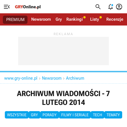




Newsroom
Gry
Rankingi
Listy
Recenzje
PREMIUM
www.gry-online.pl
Newsroom
Archiwum


ARCHIWUM WIADOMOŚCI - 7
LUTEGO 2014
WSZYSTKIE
GRY
PORADY
FILMY I SERIALE
TECH
TEMATY