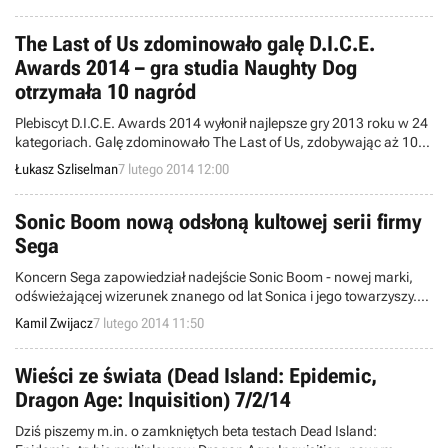
głównie dzięki wspomnianej grze.
The Last of Us zdominowało galę D.I.C.E.
Awards 2014 – gra studia Naughty Dog
otrzymała 10 nagród
Plebiscyt D.I.C.E. Awards 2014 wyłonił najlepsze gry 2013 roku w 24
kategoriach. Galę zdominowało The Last of Us, zdobywając aż 10
nagród, w tym tytuł gry roku. Sprawdź, jakie inne zeszłoroczne
Łukasz Szliselman
7 lutego 2014 12:00
produkcje deweloperzy uznali za wyjątkowe.
Sonic Boom nową odsłoną kultowej serii firmy
Sega
Koncern Sega zapowiedział nadejście Sonic Boom - nowej marki,
odświeżającej wizerunek znanego od lat Sonica i jego towarzyszy.
Firma planuje wprowadzić na rynek nie tylko grę na konsole Wii U i
Kamil Zwijacz
7 lutego 2014 11:50
3DS, ale także serial animowany oraz maskotki.
Wieści ze świata (Dead Island: Epidemic,
Dragon Age: Inquisition) 7/2/14
Dziś piszemy m.in. o zamkniętych beta testach Dead Island: