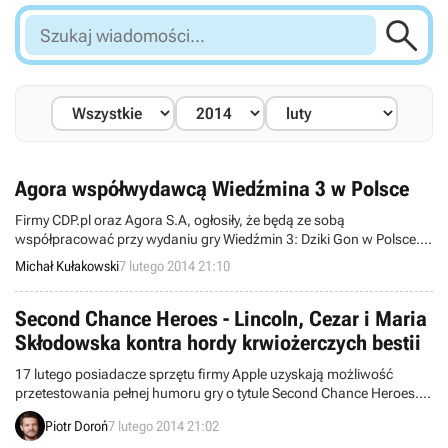

Szukaj
wiadomości...
Agora współwydawcą Wiedźmina 3 w Polsce
Firmy CDP.pl oraz Agora S.A, ogłosiły, że będą ze sobą
współpracować przy wydaniu gry Wiedźmin 3: Dziki Gon w Polsce.
Agora pomoże deweloperowi w zbudowaniu odpowiednio dużej
Michał Kułakowski
7 lutego 2014 21:10
kampanii promocyjnej, która towarzyszyć ma premierze tytułu.
Second Chance Heroes - Lincoln, Cezar i Maria
Skłodowska kontra hordy krwiożerczych bestii
17 lutego posiadacze sprzętu firmy Apple uzyskają możliwość
przetestowania pełnej humoru gry o tytule Second Chance Heroes.
Mobilna odsłona debiutanckiej produkcji studia Rocket City zostanie
Piotr Doroń
7 lutego 2014 21:02
wydana w modelu free to play i zaoferuje pełną akcji rozgrywkę. W