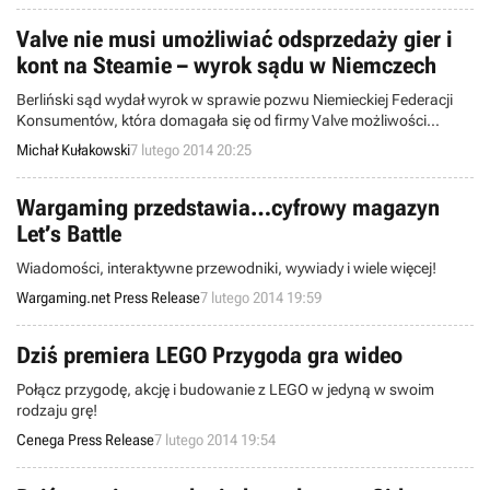
późniejszym czasie tytuł zagości również na komputerach PC i
Macach (aktualnie trwa głosowanie na platformie Steam
Valve nie musi umożliwiać odsprzedaży gier i
Greenlight).
kont na Steamie – wyrok sądu w Niemczech
Berliński sąd wydał wyrok w sprawie pozwu Niemieckiej Federacji
Konsumentów, która domagała się od firmy Valve możliwości
odsprzedaży posiadanych kont użytkownika i związanych z nimi
Michał Kułakowski
7 lutego 2014 20:25
gier. Wymiar sprawiedliwości przychylił się do linii obrony firmy, która
chciała zachowania obecnego stanu rzeczy.
Wargaming przedstawia…cyfrowy magazyn
Let’s Battle
Wiadomości, interaktywne przewodniki, wywiady i wiele więcej!
Wargaming.net Press Release
7 lutego 2014 19:59
Dziś premiera LEGO Przygoda gra wideo
Połącz przygodę, akcję i budowanie z LEGO w jedyną w swoim
rodzaju grę!
Cenega Press Release
7 lutego 2014 19:54