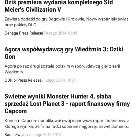
Dziś premiera wydania kompletnego Sid
Meier's Civilization V
Zawiera dodatki do gry Bogowie i Królowie, Nowy wspaniały świat
oraz pakiety DLC.
Cenega Press Release
7 lutego 2014 19:49
Agora współwydawcą gry Wiedźmin 3: Dziki
Gon
Agora po raz drugi została polskim współwydawcą gier z serii
Wiedźmin.
CDP.pl Press Release
7 lutego 2014 19:34
Świetne wyniki Monster Hunter 4, słaba
sprzedaż Lost Planet 3 - raport finansowy firmy
Capcom
Koncern Capcom opublikował swój najnowszy raport finansowy, z
którego wynika, że firma radzi sobie nie najgorzej, nawet pomimo
mniejszych przychodów, niż te, które zanotowano rok wcześniej. Do
Kamil Zwijacz
7 lutego 2014 19:20