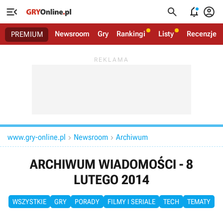




Newsroom
Gry
Rankingi
Listy
Recenzje
PREMIUM
www.gry-online.pl
Newsroom
Archiwum


ARCHIWUM WIADOMOŚCI - 8
LUTEGO 2014
WSZYSTKIE
GRY
PORADY
FILMY I SERIALE
TECH
TEMATY