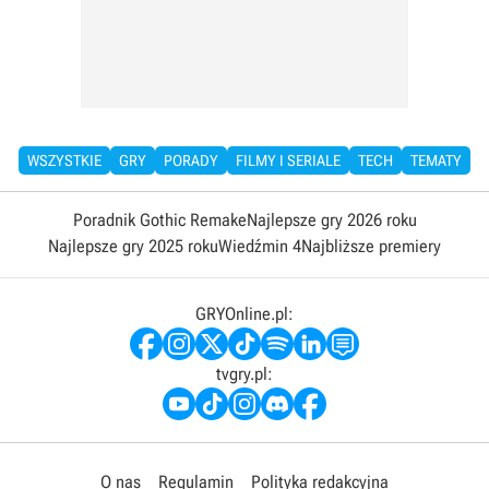
WSZYSTKIE
GRY
PORADY
FILMY I SERIALE
TECH
TEMATY
Poradnik Gothic Remake
Najlepsze gry 2026 roku
Najlepsze gry 2025 roku
Wiedźmin 4
Najbliższe premiery
GRYOnline.pl:
tvgry.pl:
O nas
Regulamin
Polityka redakcyjna