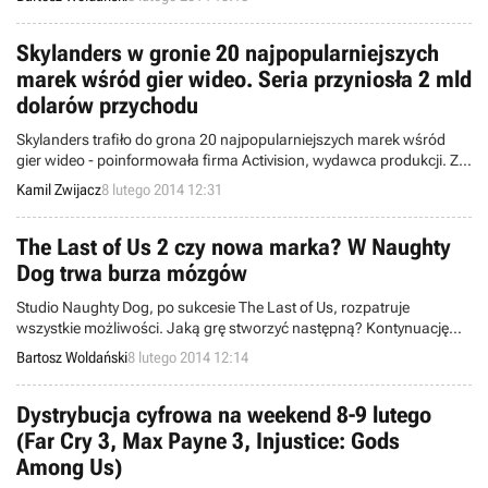
klasycznego cRPG-a dzięki kampanii crowdfundingowej Kickstarter,
nie obawiają się o to, że etap produkcyjny zostanie w jakimś stopniu
zakłócony przez roszczenia firmy King w sprawie rzekomego
Skylanders w gronie 20 najpopularniejszych
naruszenia praw do słowa „saga”.
marek wśród gier wideo. Seria przyniosła 2 mld
dolarów przychodu
Skylanders trafiło do grona 20 najpopularniejszych marek wśród
gier wideo - poinformowała firma Activision, wydawca produkcji. Z
tej okazji opublikowano specjalną infografikę, z której dowiadujemy
Kamil Zwijacz
8 lutego 2014 12:31
się, że sprzedano ponad 175 mln figurek, a cała seria przyniosła
amerykańskiemu koncernowi ponad 2 mld dolarów przychodu.
The Last of Us 2 czy nowa marka? W Naughty
Dog trwa burza mózgów
Studio Naughty Dog, po sukcesie The Last of Us, rozpatruje
wszystkie możliwości. Jaką grę stworzyć następną? Kontynuację
wyróżnionego wieloma nagrodami survival horroru na PlayStation 3
Bartosz Woldański
8 lutego 2014 12:14
czy może zupełnie nową markę? W zespole trwa burza mózgów,
chociaż już od listopada ubiegłego roku wiemy, że powstaje kolejna
część docenionej przez graczy i krytyków serii Uncharted.
Dystrybucja cyfrowa na weekend 8-9 lutego
(Far Cry 3, Max Payne 3, Injustice: Gods
Among Us)