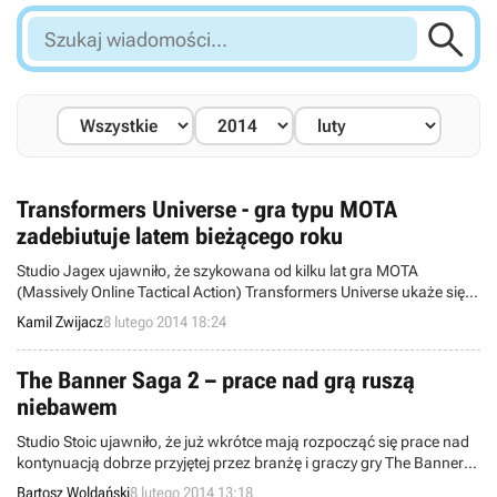

Szukaj
wiadomości...
Transformers Universe - gra typu MOTA
zadebiutuje latem bieżącego roku
Studio Jagex ujawniło, że szykowana od kilku lat gra MOTA
(Massively Online Tactical Action) Transformers Universe ukaże się
latem bieżącego roku na komputerach PC. Przy okazji podzielono się
Kamil Zwijacz
8 lutego 2014 18:24
kilkoma informacjami i zaprezentowano nowy zwiastun.
The Banner Saga 2 – prace nad grą ruszą
niebawem
Studio Stoic ujawniło, że już wkrótce mają rozpocząć się prace nad
kontynuacją dobrze przyjętej przez branżę i graczy gry The Banner
Saga. Wygląda na to, że twórcy, którym udało się wydać
Bartosz Woldański
8 lutego 2014 13:18