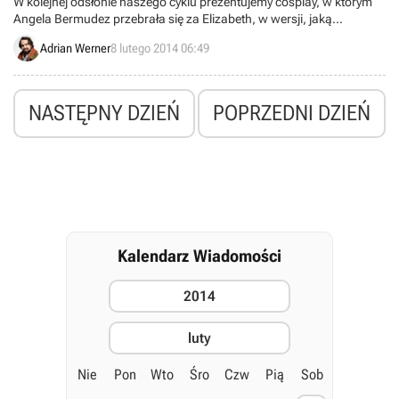
W kolejnej odsłonie naszego cyklu prezentujemy cosplay, w którym
Angela Bermudez przebrała się za Elizabeth, w wersji, jaką
mogliśmy spotkać dodatku BioShock: Infinite - Burial at Sea.
Adrian Werner
8 lutego 2014 06:49
NASTĘPNY DZIEŃ
POPRZEDNI DZIEŃ
Kalendarz Wiadomości
2014
luty
Nie
Pon
Wto
Śro
Czw
Pią
Sob