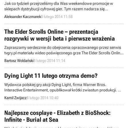
Jak co tydzień przejrzeliśmy dla Was weekendowe promocje w
sklepach dystrybucji cyfrowej gier. Tym razem nadarza się
sposobność, by w atrakcyjnych cenach kupić takie produkcje jak Far
Aleksander Kaczmarek
8 lutego 2014 11:58
Cry 3, Max Payne 3, Injustice: Gods Among Us i wiele innych.
The Elder Scrolls Online – prezentacja
rozgrywki w wersji beta i pierwsze wrażenia
Zapraszamy serdecznie do obejrzenia opracowanego przez serwis
tvgry.pl materiału wideo poświęconego grze The Elder Scrolls Online.
Autor filmiku dzieli się w nim swoimi pierwszymi wrażeniami z wersji
Bartosz Woldański
8 lutego 2014 11:14
beta. Wczoraj również opublikowaliśmy na łamach gry-online.pl
obszerny test.
Dying Light 11 lutego otrzyma demo?
Wydawca polskiej gry akcji Dying Light, firma Warner Bros.
Interactive Entertainment, opublikował krótki zwiastun produkcji. Nie
prezentuje on nic konkretnego, ale ponoć jest to zapowiedź wersji
Kamil Zwijacz
8 lutego 2014 10:40
demonstracyjnej. Zagadka zostanie rozwiązana 11 lutego.
Najlepsze cosplaye - Elizabeth z BioShock:
Infinite - Burial at Sea