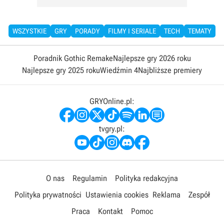
WSZYSTKIE
GRY
PORADY
FILMY I SERIALE
TECH
TEMATY
Poradnik Gothic Remake
Najlepsze gry 2026 roku
Najlepsze gry 2025 roku
Wiedźmin 4
Najbliższe premiery
GRYOnline.pl:
tvgry.pl:
O nas
Regulamin
Polityka redakcyjna
Polityka prywatności
Ustawienia cookies
Reklama
Zespół
Praca
Kontakt
Pomoc