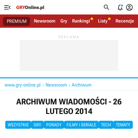




Newsroom
Gry
Rankingi
Listy
Recenzje
PREMIUM
www.gry-online.pl
Newsroom
Archiwum


ARCHIWUM WIADOMOŚCI - 26
LUTEGO 2014
WSZYSTKIE
GRY
PORADY
FILMY I SERIALE
TECH
TEMATY