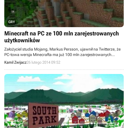
GRY
Minecraft na PC ze 100 mln zarejestrowanych
użytkowników
Założyciel studia Mojang, Markus Persson, ujawnił na Twitterze, że
PC-towa wersja Minecrafta ma już 100 mln zarejestrowanych
użytkowników (zapisując się na oficjalnej stronie, można pobawić
Kamil Zwijacz
26 lutego 2014 09:52
się demem produkcji), przy czym na pełną wersję gry skusiło się
ponad 14,3 mln graczy. Łączna sprzedaż wszystkich edycji
przekroczyła już 35 mln - jednak są to bardzo nieaktualne dane,
gdyż po raz ostatni o popularności wersji mobilnej informowano w
kwietniu 2013 roku.