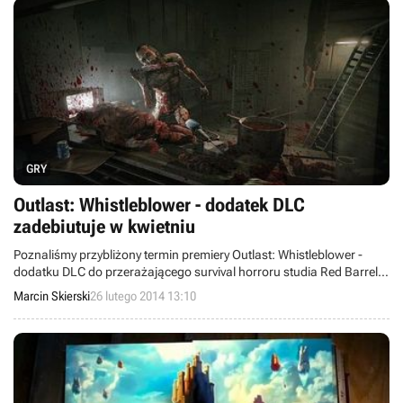
GRY
Outlast: Whistleblower - dodatek DLC
zadebiutuje w kwietniu
Poznaliśmy przybliżony termin premiery Outlast: Whistleblower -
dodatku DLC do przerażającego survival horroru studia Red Barrels.
Rozszerzenie ukaże się kwietniu w cyfrowej dystrybucji na PC oraz
Marcin Skierski
26 lutego 2014 13:10
PlayStation 4.