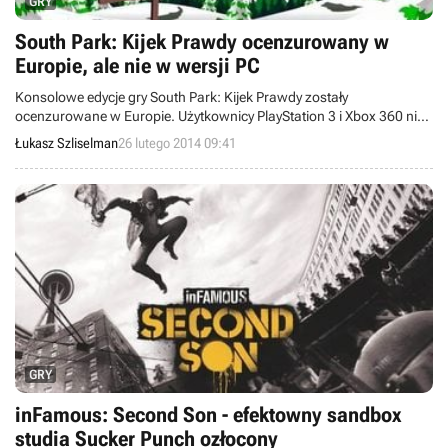
GRY
South Park: Kijek Prawdy ocenzurowany w
Europie, ale nie w wersji PC
Konsolowe edycje gry South Park: Kijek Prawdy zostały
ocenzurowane w Europie. Użytkownicy PlayStation 3 i Xbox 360 nie
zobaczą w sumie siedmiu krótkich scen uznanych za zbyt dosadne.
Łukasz Szliselman
26 lutego 2014 09:41
Restrykcje nie dotyczą jednak wersji PC.
GRY
inFamous: Second Son - efektowny sandbox
studia Sucker Punch ozłocony