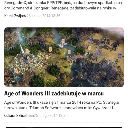
Renegade-X, strzelanka FPP/TPP, będąca duchowym spadkobiercą
gry Command & Conquer: Renegade, zadebiutowała na rynku w
ramach otwartych beta testów - poinformowali twórcy produkcji,
Kamil Zwijacz
26 lutego 2014 13:36
studio Totem Arts. Oczywiście to nie koniec prac nad projektem
tworzonym przez fanów od 2007 roku. Deweloperzy szykują już
kolejne poprawki i usprawnienia.
GRY
Age of Wonders III zadebiutuje w marcu
Age of Wonders III ukaże się 31 marca 2014 roku na PC. Strategia
turowa studia Triumph Software, stanowiąca miks Cywilizacji i
Heroes of Might & Magic, trafi do sprzedaży w dwóch edycjach:
Łukasz Szliselman
26 lutego 2014 13:30
standardowej i kolekcjonerskiej – obie doczekają się pudełkowego
wydania.