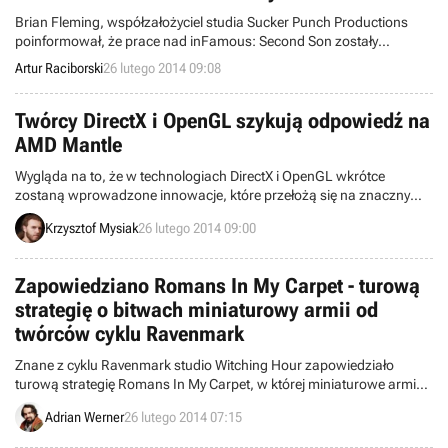
Brian Fleming, współzałożyciel studia Sucker Punch Productions
poinformował, że prace nad inFamous: Second Son zostały
oficjalnie zakończone. Gra osiągnęła złoty status i została wysłana
Artur Raciborski
26 lutego 2014 09:08
do tłoczni, co oznacza, że tytuł powinien być gotowy na 21 marca.
Twórcy DirectX i OpenGL szykują odpowiedź na
AMD Mantle
Wygląda na to, że w technologiach DirectX i OpenGL wkrótce
zostaną wprowadzone innowacje, które przełożą się na znaczny
skok wydajności w grach. Tym samym najwyraźniej szykuje się
Krzysztof Mysiak
26 lutego 2014 09:00
odpowiedź na „rewolucję”, jakiej od paru miesięcy próbuje dokonać
firma AMD dzięki Mantle.
Zapowiedziano Romans In My Carpet - turową
strategię o bitwach miniaturowy armii od
twórców cyklu Ravenmark
Znane z cyklu Ravenmark studio Witching Hour zapowiedziało
turową strategię Romans In My Carpet, w której miniaturowe armie
będą toczyły wojny na podłodze jednego pokoju.
Adrian Werner
26 lutego 2014 07:15