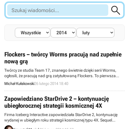

Szukaj
wiadomości...
Flockers – twórcy Worms pracują nad zupełnie
nową grą
Twórcy ze studia Team 17, znanego świetnie dzięki serii Worms,
ogłosili, że pracują nad grą zatytułowaną Flockers. To pierwsza
zupełnie nowa marka dewelopera od przeszło 10 lat. Zespół nie
Michał Kułakowski
26 lutego 2014 18:40
zdradza na razie jednak żadnych dotyczących jej szczegółów.
Zapowiedziano StarDrive 2 – kontynuację
ubiegłorocznej strategii kosmicznej 4X
Firma Iceberg Interactive zapowiedziała StarDrive 2, kontynuację
wydanej w ubiegłym roku strategii kosmicznej typu 4X. Sequel
zaoferuje rozgrywkę w turach, a także rozbudowaną zawartość i