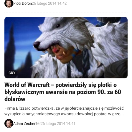
Piotr Doroń
26 lutego 2014 14:42
FinalStrike3D czy Birds of War. Kosmiczną strzelankę Beyond Space,
bo o tym tytule mowa, będzie można zakupić za kwotę ok. 11
złotych. Debiut w usłudze Google Play nastąpi niedługo po premierze
na iOS.
GRY
World of Warcraft – potwierdziły się plotki o
błyskawicznym awansie na poziom 90. za 60
dolarów
Firma Blizzard potwierdziła, że w jej ofercie znajdzie się możliwość
wykupienia natychmiastowego awansu dowolnej postaci w grze
World of Warcraft na 90. poziom. Wcześniej na ten temat krążyły
Adam Zechenter
26 lutego 2014 14:41
tylko pogłoski, potwierdzone ujawnionym screenem ze sklepiku
dostępnego w tym popularnym MMO.