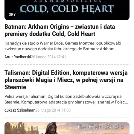
GRY
Batman: Arkham Origins – zwiastun i data
premiery dodatku Cold, Cold Heart
Kanadyjskie studio Warner Bros. Games Montreal opublikowało
zwiastun nowego dodatku fabularnego do Batman: Arkham
Origins. W DLC staniemy do walki z jednym z najsławniejszych
Artur Raciborski
26 lutego 2014 12:41
arcywrogów Człowieka-Nietoperza – Mr. Freezem. Dodatek ukaże
się 22 kwietnia.
Talisman: Digital Edition, komputerowa wersja
planszówki Magia i Miecz, w pełnej wersji na
Steamie
Pełna wersja Talisman: Digital Edition zadebiutowała wczoraj na
Steamie. Komputerowa adaptacja gry planszowej, znanej w Polsce
jako Magia i Miecz, oferuje zarówno rozgrywkę solową, jak i
Łukasz Szliselman
26 lutego 2014 11:08
multiplayer dla czterech graczy.