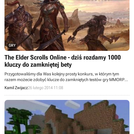
GRY
The Elder Scrolls Online - dziś rozdamy 1000
kluczy do zamkniętej bety
Przygotowaliśmy dla Was kolejny prosty konkurs, w którym tym
razem możecie zdobyć klucze do zamkniętych testów gry MMORPG
The Elder Scrolls Online. By dostać się do weekendowej zabawy (od
Kamil Zwijacz
26 lutego 2014 11:08
28 lutego do 3 marca), wystarczy być zarejestrowanym
użytkownikiem naszego serwisu i śledzić specjalną podstronę, na
której do godziny 20:00 rozdawać będziemy kody w kilku partiach.