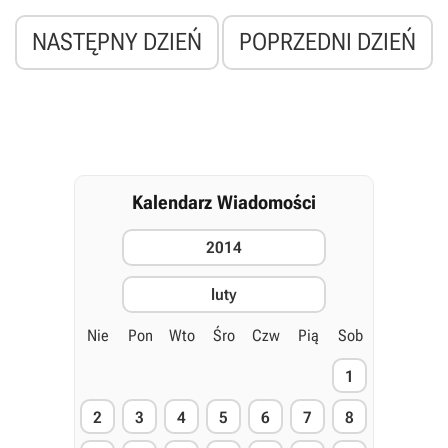
NASTĘPNY DZIEŃ
POPRZEDNI DZIEŃ
Kalendarz Wiadomości
2014
luty
Nie
Pon
Wto
Śro
Czw
Pią
Sob
1
2
3
4
5
6
7
8