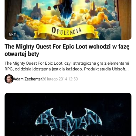
GRY
The Mighty Quest For Epic Loot wchodzi w fazę
otwartej bety
The Mighty Quest For Epic Loot, czyli strategiczna gra z elementami
RPG, od dzisiaj dostępna jest dla każdego. Produkt studia Ubisoft
Montreal, oparty na modelu free-to-play (z mikropłatnościami),
Adam Zechenter
26 lutego 2014 12:50
wszedł bowiem w fazę otwartej bety. Premierę pełnej wersji
zapowiedziano na ten rok.