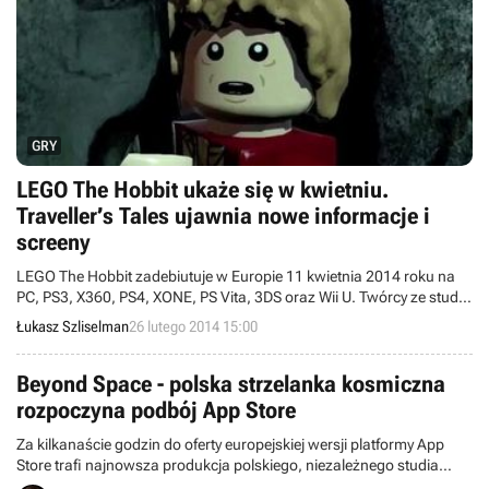
GRY
LEGO The Hobbit ukaże się w kwietniu.
Traveller’s Tales ujawnia nowe informacje i
screeny
LEGO The Hobbit zadebiutuje w Europie 11 kwietnia 2014 roku na
PC, PS3, X360, PS4, XONE, PS Vita, 3DS oraz Wii U. Twórcy ze studia
Traveller’s Tales urozmaicą rozgrywkę, dodając akcje grupowe z
Łukasz Szliselman
26 lutego 2014 15:00
udziałem dwóch lub więcej postaci. Przy okazji, warto rzucić okiem
na nowe screeny ukazujące Miasto Goblinów w wersji z klocków
LEGO.
Beyond Space - polska strzelanka kosmiczna
rozpoczyna podbój App Store
Za kilkanaście godzin do oferty europejskiej wersji platformy App
Store trafi najnowsza produkcja polskiego, niezależnego studia
deweloperskiego Silesia Games, znanego z takich gier jak