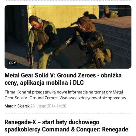
GRY
Metal Gear Solid V: Ground Zeroes - obniżka
ceny, aplikacja mobilna i DLC
Firma Konami przedstawiła nowe informacje na temat gry Metal
Gear Solid V: Ground Zeroes. Wydawca zdecydował się sprzedawać
wersje na PlayStation 4 oraz Xboksa One nieco taniej niż dotychczas
Marcin Skierski
26 lutego 2014 14:20
planowano. Oprócz tego sprecyzowano kwestię dodatku DLC z
zawartością do wykorzystania w Metal Gear Solid V: The Phantom
Pain i temat przenoszenia postępów pomiędzy obiema produkcjami.
Renegade-X – start bety duchowego
Zapowiedziano też aplikację mobilną iDROID.
spadkobiercy Command & Conquer: Renegade