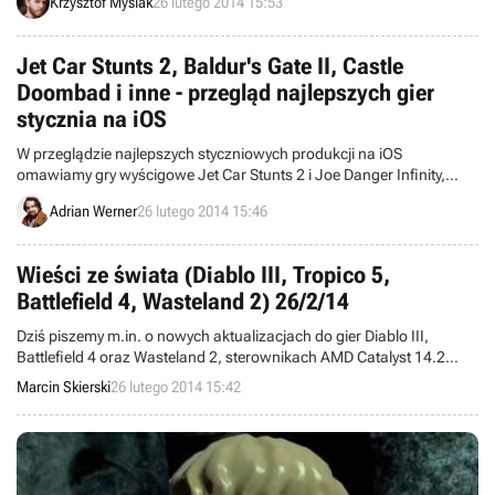
Krzysztof Mysiak
26 lutego 2014 15:53
poprawioną oprawę graficzną. Premiera nastąpi we wrześniu 2014
roku na komputerach osobistych (Windows, Mac, Linux).
Jet Car Stunts 2, Baldur's Gate II, Castle
Doombad i inne - przegląd najlepszych gier
stycznia na iOS
W przeglądzie najlepszych styczniowych produkcji na iOS
omawiamy gry wyścigowe Jet Car Stunts 2 i Joe Danger Infinity,
przygodówkę Banshee’s Last Cry, RPG-i Hoplite i Baldur’s Gate II:
Adrian Werner
26 lutego 2014 15:46
Enhanced Edition, strategię Castle Doombad, symulator czołgu
Battle Supremacy oraz grę muzyczną RHYTHM THIEF & the Paris
Caper
Wieści ze świata (Diablo III, Tropico 5,
Battlefield 4, Wasteland 2) 26/2/14
Dziś piszemy m.in. o nowych aktualizacjach do gier Diablo III,
Battlefield 4 oraz Wasteland 2, sterownikach AMD Catalyst 14.2
Beta, zwolnieniach w zespole Sony Santa Monica Studio, beta
Marcin Skierski
26 lutego 2014 15:42
testach Tropico 5, a także o konkursie dla fanów Dragon Age:
Inquisition. Witamy w wieściach ze świata - codziennej porcji
krótkich wiadomości.