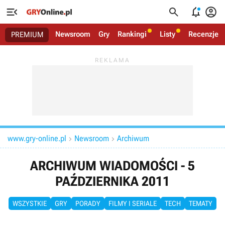




Newsroom
Gry
Rankingi
Listy
Recenzje
PREMIUM
www.gry-online.pl
Newsroom
Archiwum


ARCHIWUM WIADOMOŚCI - 5
PAŹDZIERNIKA 2011
WSZYSTKIE
GRY
PORADY
FILMY I SERIALE
TECH
TEMATY