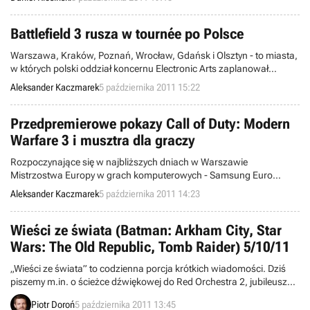
Battlefield 3 rusza w tournée po Polsce
Warszawa, Kraków, Poznań, Wrocław, Gdańsk i Olsztyn - to miasta,
w których polski oddział koncernu Electronic Arts zaplanował
przedpremierowe pokazy gry Battlefield 3. Gracze będą mieli okazję
Aleksander Kaczmarek
5 października 2011 15:22
zobaczyć fragmenty trybu single-player, a także spróbować swoich
sił w jednej z misji.
Przedpremierowe pokazy Call of Duty: Modern
Warfare 3 i musztra dla graczy
Rozpoczynające się w najbliższych dniach w Warszawie
Mistrzostwa Europy w grach komputerowych - Samsung Euro
Championship wzbogacone zostaną o dodatkowe atrakcje. Wśród
Aleksander Kaczmarek
5 października 2011 14:23
najciekawiej zapowiadających się znaleźć można m.in. kinowe
pokazy fragmentów gameplay'a Call of Duty: Modern Warfare 3 oraz
ćwiczenia z musztry pod okiem byłego żołnierza amerykańskiej
Wieści ze świata (Batman: Arkham City, Star
armii.
Wars: The Old Republic, Tomb Raider) 5/10/11
„Wieści ze świata” to codzienna porcja krótkich wiadomości. Dziś
piszemy m.in. o ścieżce dźwiękowej do Red Orchestra 2, jubileuszu
marki Tomb Raider, kolejnym etapie beta testów Star Wars: The Old
Piotr Doroń
5 października 2011 13:45
Republic, a także nowym przeciwniku Batmana. Zapraszamy do