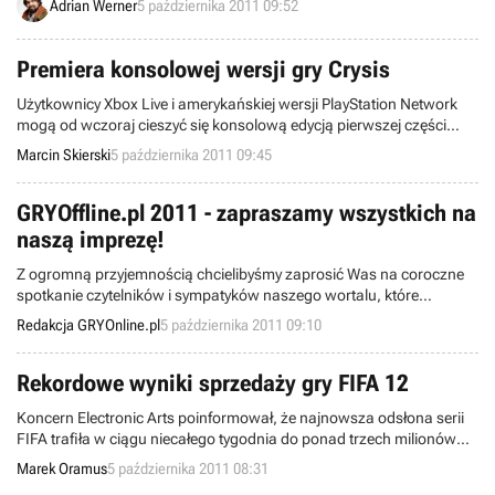
Adrian Werner
5 października 2011 09:52
Premiera konsolowej wersji gry Crysis
Użytkownicy Xbox Live i amerykańskiej wersji PlayStation Network
mogą od wczoraj cieszyć się konsolową edycją pierwszej części
strzelaniny Crysis. Dzisiaj po południu gry doczekają się także
Marcin Skierski
5 października 2011 09:45
europejscy posiadacze PlayStation 3.
GRYOffline.pl 2011 - zapraszamy wszystkich na
naszą imprezę!
Z ogromną przyjemnością chcielibyśmy zaprosić Was na coroczne
spotkanie czytelników i sympatyków naszego wortalu, które
tradycyjnie odbędzie się w Krakowie. Jedenasta edycja Pikniku, który
Redakcja GRYOnline.pl
5 października 2011 09:10
od ubiegłego roku nosi nazwę GRYOffline.pl, jest znakomitą okazją
do poznania nowych ludzi, spotkania się z bywalcami poprzednich
imprez, a także wymiany poglądów z redaktorami serwisów
Rekordowe wyniki sprzedaży gry FIFA 12
GRYOnline.pl oraz tvgry.pl.
Koncern Electronic Arts poinformował, że najnowsza odsłona serii
FIFA trafiła w ciągu niecałego tygodnia do ponad trzech milionów
graczy i tym samym stała się najlepiej sprzedającą się grą tego roku.
Marek Oramus
5 października 2011 08:31