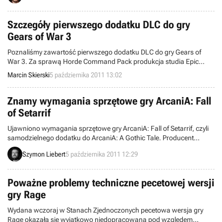
lektury.
Szczegóły pierwszego dodatku DLC do gry
Gears of War 3
Poznaliśmy zawartość pierwszego dodatku DLC do gry Gears of
War 3. Za sprawą Horde Command Pack produkcja studia Epic
Games zostanie wzbogacona o nowe mapy, grywalne postacie,
Marcin Skierski
5 października 2011 13:02
skórki na bronie oraz ulepszenia fortyfikacji dostępnych w trybie
Hordy.
Znamy wymagania sprzętowe gry ArcaniA: Fall
of Setarrif
Ujawniono wymagania sprzętowe gry ArcaniA: Fall of Setarrif, czyli
samodzielnego dodatku do ArcaniA: A Gothic Tale. Producent
odpowiedzialny za tytuł wypuścił też kilka nowych obrazków. W grze
Szymon Liebert
5 października 2011 12:29
ponownie wcielimy się w bezimiennego śmiałka i ruszymy na
ratunek miastu Setarrif.
Poważne problemy techniczne pecetowej wersji
gry Rage
Wydana wczoraj w Stanach Zjednoczonych pecetowa wersja gry
Rage okazała się wyjątkowo niedopracowana pod względem