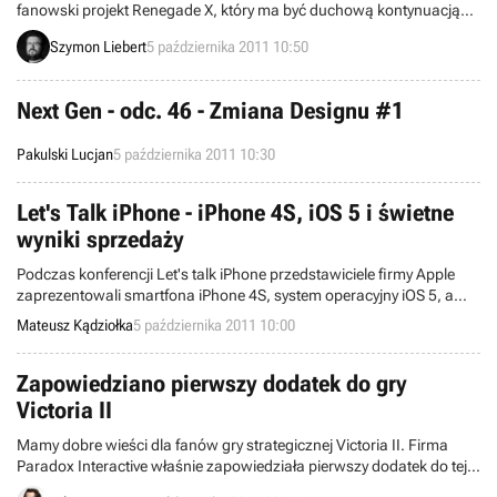
fanowski projekt Renegade X, który ma być duchową kontynuacją
gry akcji Command & Conquer: Renegade. Połączenie strzelanki
Szymon Liebert
5 października 2011 10:50
pierwszoosobowej z elementami taktycznymi wygląda naprawdę
obiecująco. Twórcy przedsięwzięcia chcą odtworzyć klasyczną
kampanię solową i rozwinąć tryb multiplayer.
Next Gen - odc. 46 - Zmiana Designu #1
Pakulski Lucjan
5 października 2011 10:30
Let's Talk iPhone - iPhone 4S, iOS 5 i świetne
wyniki sprzedaży
Podczas konferencji Let's talk iPhone przedstawiciele firmy Apple
zaprezentowali smartfona iPhone 4S, system operacyjny iOS 5, a
także pochwalili się wynikami sprzedaży zarówno sprzętu, jak i
Mateusz Kądziołka
5 października 2011 10:00
oprogramowania.
Zapowiedziano pierwszy dodatek do gry
Victoria II
Mamy dobre wieści dla fanów gry strategicznej Victoria II. Firma
Paradox Interactive właśnie zapowiedziała pierwszy dodatek do tej
produkcji.