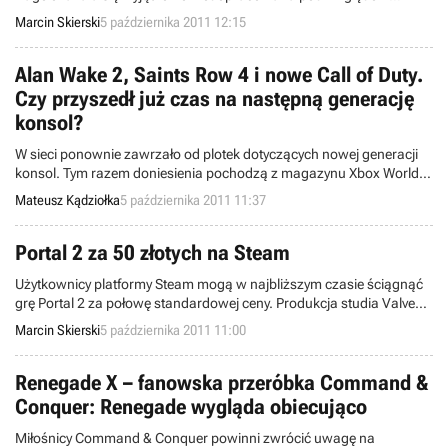
technicznym. Gracze mają duże kłopoty z poprawnym
Marcin Skierski
5 października 2011 12:15
wyświetlaniem oprawy graficznej. Wydawca sugeruje, w jaki sposób
można załagodzić problem.
Alan Wake 2, Saints Row 4 i nowe Call of Duty.
Czy przyszedł już czas na następną generację
konsol?
W sieci ponownie zawrzało od plotek dotyczących nowej generacji
konsol. Tym razem doniesienia pochodzą z magazynu Xbox World
oraz ogłoszenia o pracę na stronie firmy Treyarch.
Mateusz Kądziołka
5 października 2011 11:37
Portal 2 za 50 złotych na Steam
Użytkownicy platformy Steam mogą w najbliższym czasie ściągnąć
grę Portal 2 za połowę standardowej ceny. Produkcja studia Valve
ukazała się w kwietniu bieżącego roku, a wczoraj doczekała się
Marcin Skierski
5 października 2011 11:00
darmowego dodatku DLC.
Renegade X – fanowska przeróbka Command &
Conquer: Renegade wygląda obiecująco
Miłośnicy Command & Conquer powinni zwrócić uwagę na