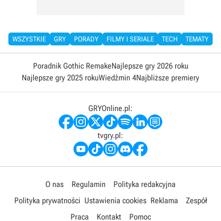
WSZYSTKIE
GRY
PORADY
FILMY I SERIALE
TECH
TEMATY
Poradnik Gothic Remake
Najlepsze gry 2026 roku
Najlepsze gry 2025 roku
Wiedźmin 4
Najbliższe premiery
GRYOnline.pl:
tvgry.pl:
O nas
Regulamin
Polityka redakcyjna
Polityka prywatności
Ustawienia cookies
Reklama
Zespół
Praca
Kontakt
Pomoc