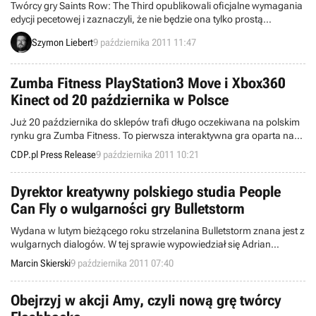
Twórcy gry Saints Row: The Third opublikowali oficjalne wymagania
edycji pecetowej i zaznaczyli, że nie będzie ona tylko prostą
konwersją z konsol. Producent obiecuje nawet pewne ekskluzywne
Szymon Liebert
9 października 2011 11:47
dodatki na komputerach osobistych.
Zumba Fitness PlayStation3 Move i Xbox360
Kinect od 20 października w Polsce
Już 20 października do sklepów trafi długo oczekiwana na polskim
rynku gra Zumba Fitness. To pierwsza interaktywna gra oparta na
popularnym systemie fitness, który poprzez świetną zabawę
CDP.pl Press Release
9 października 2011 10:21
kształtuje sylwetkę, dba o kondycję, odchudza, ale przede wszystkim
wprawia w dobry nastrój i dodaje energii!
Dyrektor kreatywny polskiego studia People
Can Fly o wulgarności gry Bulletstorm
Wydana w lutym bieżącego roku strzelanina Bulletstorm znana jest z
wulgarnych dialogów. W tej sprawie wypowiedział się Adrian
Chmielarz (dyrektor kreatywny polskiego studia People Can Fly)
Marcin Skierski
9 października 2011 07:40
przyznając, że w grze było trochę zbyt dużo przekleństw.
Obejrzyj w akcji Amy, czyli nową grę twórcy