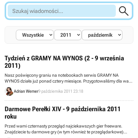

Szukaj
wiadomości...
Tydzień z GRAMY NA WYNOS (2 - 9 września
2011)
Nasz poświęcony graniu na notebookach serwis GRAMY NA
WYNOS działa już ponad cztery miesiące. Przygotowaliśmy dla was
kolejnego newsa podsumowującego najnowsze ciekawe materiały
Adrian Werner
9 października 2011 23:18
opublikowane ostatnio na tej stronie.
Darmowe Perełki XIV - 9 października 2011
roku
Przed wami czternasty przegląd najciekawszych gier freeware.
Znajdziecie tu darmowe gry (w tym również te przeglądarkowe)
które potrafią dostarczyć wiele zabawy, ale również ruszą nawet na