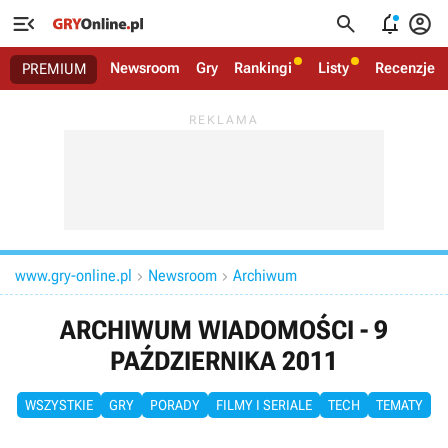




Newsroom
Gry
Rankingi
Listy
Recenzje
PREMIUM
www.gry-online.pl
Newsroom
Archiwum


ARCHIWUM WIADOMOŚCI - 9
PAŹDZIERNIKA 2011
WSZYSTKIE
GRY
PORADY
FILMY I SERIALE
TECH
TEMATY