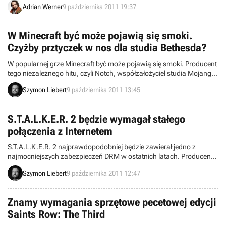
Adrian Werner
9 października 2011 19:37
najsłabszych netbookach. Ten przegląd obejmuje tydzień od 2 do 9
października września 2011 roku.
W Minecraft być może pojawią się smoki.
Czyżby prztyczek w nos dla studia Bethesda?
W popularnej grze Minecraft być może pojawią się smoki. Producent
tego niezależnego hitu, czyli Notch, współzałożyciel studia Mojang,
opublikował nawet pierwsze obrazki prezentujące latające gady. Ten
Szymon Liebert
9 października 2011 13:45
pomysł bywa wiązany z pozwem sądowym wymierzonym przeciwko
studiu Mojang przez firmę Bethesda, która tworzy grę o walce ze
smokami: The Elder Scrolls: Skyrim.
S.T.A.L.K.E.R. 2 będzie wymagał stałego
połączenia z Internetem
S.T.A.L.K.E.R. 2 najprawdopodobniej będzie zawierał jedno z
najmocniejszych zabezpieczeń DRM w ostatnich latach. Producent
GSC Game World ujawnił, że podczas prowadzenia zabawy trzeba
Szymon Liebert
9 października 2011 12:47
będzie utrzymywać stałe połączenie z Internetem, bo gra ściągnie
część plików z Internetu.
Znamy wymagania sprzętowe pecetowej edycji
Saints Row: The Third