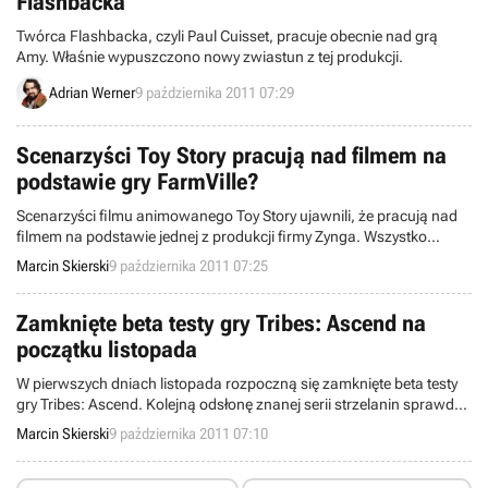
Flashbacka
Twórca Flashbacka, czyli Paul Cuisset, pracuje obecnie nad grą
Amy. Właśnie wypuszczono nowy zwiastun z tej produkcji.
Adrian Werner
9 października 2011 07:29
Scenarzyści Toy Story pracują nad filmem na
podstawie gry FarmVille?
Scenarzyści filmu animowanego Toy Story ujawnili, że pracują nad
filmem na podstawie jednej z produkcji firmy Zynga. Wszystko
wskazuje na to, że chodzi o popularną grę FarmVille.
Marcin Skierski
9 października 2011 07:25
Zamknięte beta testy gry Tribes: Ascend na
początku listopada
W pierwszych dniach listopada rozpoczną się zamknięte beta testy
gry Tribes: Ascend. Kolejną odsłonę znanej serii strzelanin sprawdzi
tylko wybrana liczba graczy.
Marcin Skierski
9 października 2011 07:10